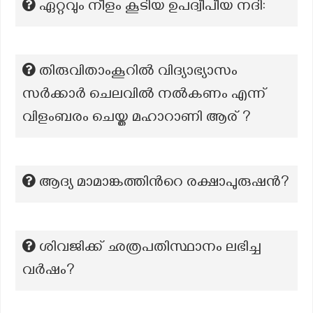
ഏറ്റവും നീളം കൂടിയ ഉപദ്വീപീയ നദി:
തിരുവിതാംകൂറിൽ വിദ്യാഭ്യാസം
സർക്കാർ ചെലവിൽ നൽകണം എന്ന്
വിളംബരം ചെയ്ത മഹാറാണി ആര് ?
ആദ്യ മാമാങ്കത്തിന്‍റെ രക്ഷാപുരുഷൻ?
ശിവജിക്ക് ഛത്രപതിസ്ഥാനം ലഭിച്ച
വര്‍ഷം?