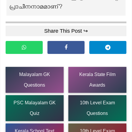
പ്രാചീനനാമമാണ്?
Share This Post ↪
Malayalam GK
Kerala State Film
Questions
Awards
PSC Malayalam GK
10th Level Exam
Quiz
Questions
Kerala School Text
10th Level Exam