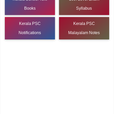
Books
Syllabus
Kerala PSC
Kerala PSC
Notifications
Malayalam Notes