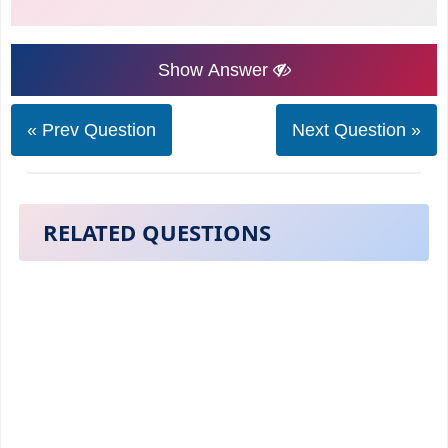
Show Answer
« Prev Question
Next Question »
RELATED QUESTIONS