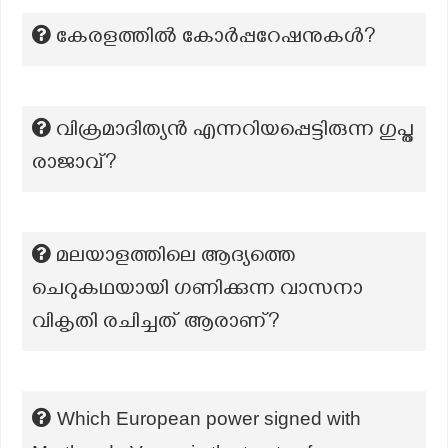
കേരളത്തിൽ കോർപ്പറേഷനുകൾ?
വിക്രമാദിത്യൻ എന്നറിയപ്പെട്ടിരുന്ന ഗുപ്ത
രാജാവ്?
മലയാളത്തിലെ ആദ്യത്തെ
ചെറുകഥയായി ഗണിക്കുന്ന വാസനാ
വികൃതി രചിച്ചത് ആരാണ്?
Which European power signed with