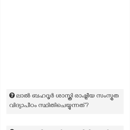
ലാൽ ബഹദൂർ ശാസ്ത്രി രാഷ്ട്രീയ സംസ്കൃത
വിദ്യാപീഠം സ്ഥിതിചെയ്യുന്നത്?