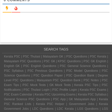
SEARCH TAGS
Kerala PSC | PSC Thulasi | Malayalam GK | PSC Questions | PSC Kerala |
Malayalam PSC Questions | PSC GK | KPSC Questions | PSC GK English |
English GK | PSC English Questions | PSC General Science Questions |
PSC Syllabus | PSC Previous Questions | PSC Model Questions | PSC
Science Questions | PSC Question Paper | PSC Question Bank | Degree
Level PSC Questions | Malayalam PSC Question Bank | PSC Notes | PSC
Exam Tips | PSC Mock Tests | GK Mock Tests | Kerala PSC Tips | PSC
Notifications | PSC Thulasi Login | PSC Profile Login | Kerala PSC Exams |
PSC Exam Calendar | Kerala PSC Upcoming Exams | Kerala PSC Syllabus |
General Science PSC Questions | PSC App | GK Malayalam App | Kerala
PSC Ranked Lists | Kerala PSC Helper | Government Jobs | Kerala
Government Jobs | LDC Questions | LDC Kerala | LGS Questions | LGS