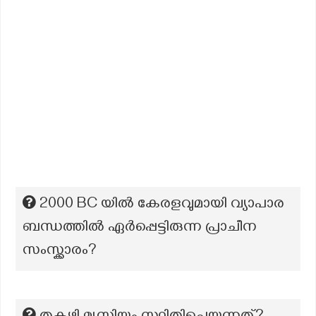
2000 BC യിൽ കേരളവുമായി വ്യാപാര
ബന്ധത്തിൽ ഏർപ്പെട്ടിരുന്ന പ്രാചീന
സംസ്ക്കാരം?