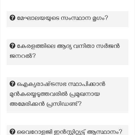
മേഘാലയയുടെ സംസ്ഥാന മൃഗം?
കേരളത്തിലെ ആദ്യ വനിതാ സർജൻ
ജനറൽ?
ഐക്യരാഷ്‌ട്രസഭ സ്ഥാപിക്കാൻ
മുൻകയ്യെടുത്തവരിൽ പ്രമുഖനായ
അമേരിക്കൻ പ്രസിഡണ്ട്?
വൈറോളജി ഇൻസ്റ്റിറ്റ്യുട്ട് ആസ്ഥാനം?