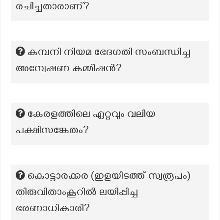
രചിച്ചതാരാണ്?
കമ്പനി നിയമ ഭേദഗതി സംബന്ധിച്ച
അന്വേഷണ കമ്മീഷന്‍?
കേരളത്തിലെ ഏറ്റവും വലിയ
പക്ഷിസങ്കേതം?
കൊട്ടാരക്കര (ഇളയിടത്ത് സ്വരൂപം)
തിരുവിതാംകൂറിൽ ലയിപ്പിച്ച
ഭരണാധികാരി?