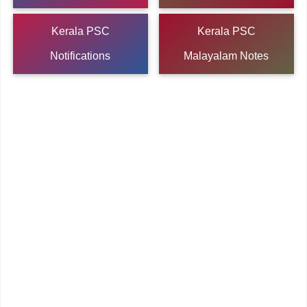
Kerala PSC
Kerala PSC
Notifications
Malayalam Notes