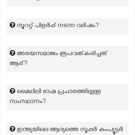
സൂററ്റ് പിളർപ്പ് നടന്ന വർഷം?
അരയസമാജം രൂപവത്കരിച്ചത്
ആര്?
മൈഥിലി ഭാഷ പ്രചാരത്തിലുള്ള
സംസ്ഥാനം?
ഇന്ത്യയിലെ ആദ്യത്തെ സൂപ്പർ കംപ്യൂട്ടർ