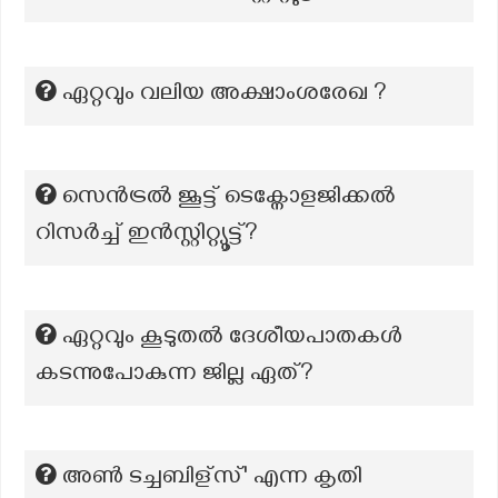
ഏറ്റവും വലിയ അക്ഷാംശരേഖ ?
സെൻട്രൽ ജൂട്ട് ടെക്നോളജിക്കൽ
റിസർച്ച് ഇൻസ്റ്റിറ്റ്യൂട്ട്?
ഏറ്റവും കൂടുതൽ ദേശീയപാതകൾ
കടന്നുപോകുന്ന ജില്ല ഏത്?
അൺ ടച്ചബിള്സ്' എന്ന കൃതി