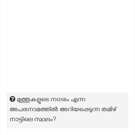
മുത്തുകളുടെ നഗരം എന്ന
അപരനാമത്തിൽ അറിയപ്പെടുന്ന തമിഴ്
നാട്ടിലെ സ്ഥലം?