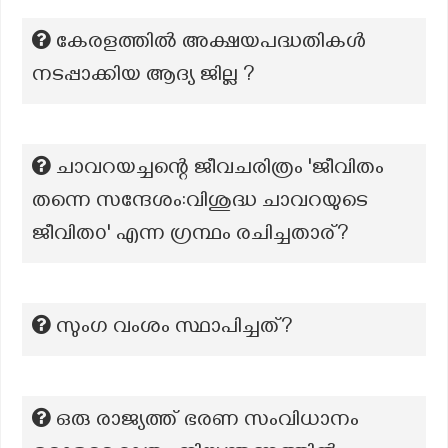
കേരളത്തിൽ അക്ഷയപദ്ധതികൾ
നടപ്പാക്കിയ ആദ്യ ജില്ല ?
ചാവറയച്ചന്റെ ജീവചരിത്രം 'ജീവിതം
തന്നെ സന്ദേശം:വിശുദ്ധ ചാവറയുടെ
ജീവിത൦' എന്ന ഗ്രന്ഥം രചിച്ചതാര്?
സുംഗ വംശം സ്ഥാപിച്ചത്?
ഒരു രാജ്യത്ത് ഭരണ സംവിധാനം