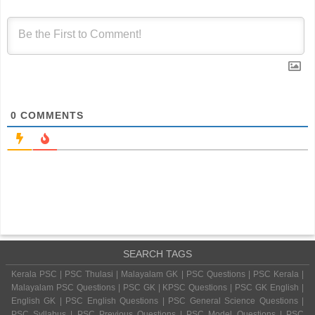
0
COMMENTS
SEARCH TAGS
Kerala PSC | PSC Thulasi | Malayalam GK | PSC Questions | PSC Kerala |
Malayalam PSC Questions | PSC GK | KPSC Questions | PSC GK English |
English GK | PSC English Questions | PSC General Science Questions |
PSC Syllabus | PSC Previous Questions | PSC Model Questions | PSC