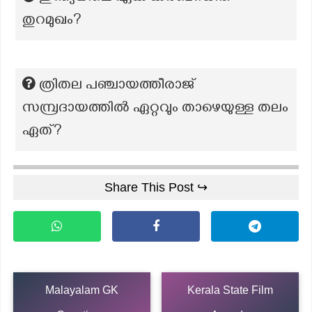
തുറമുഖം?
ത്രിതല പഞ്ചായത്തീരാജ്
സമ്പ്രദായത്തിൽ ഏറ്റവും താഴെയുള്ള തലം
ഏത്?
Share This Post ↪
Malayalam GK
Kerala State Film