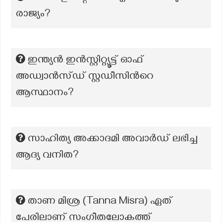
രാജ്യം?
ഇന്ത്യൻ ഇൻസ്റ്റിറ്റ്യൂട്ട് ഓഫ്
അഡ്വാൻസ്ഡ് സ്റ്റഡീസിന്‍റെ
ആസ്ഥാനം?
സാഹിത്യ അക്കാദമി അവാർഡ് ലഭിച്ച
ആദ്യ വനിത?
താണ മിശ്ര (Tanna Misra) ഏത്
പേരിലാണ് സംഗീതലോകത്ത്