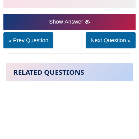
Show Answer
« Prev Question
Next Question »
RELATED QUESTIONS