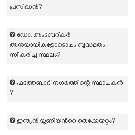
പ്രസിദ്ധൻ?
ഡോ. അംബേദ്കർ
അനുയായികളോടൊപ്പം ബുദ്ധമതം
സ്വീകരിച്ച സ്ഥലം?
ഫത്തേബാദ് നഗരത്തിന്റെ സ്ഥാപകൻ
?
ഇന്ത്യൻ യൂണിയന്‍റെ തെക്കേയറ്റം?