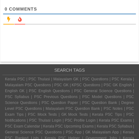
0
COMMENTS
SEARCH TAGS
Kerala PSC | PSC Thulasi | Malayalam GK | PSC Questions | PSC Kerala |
Malayalam PSC Questions | PSC GK | KPSC Questions | PSC GK English |
English GK | PSC English Questions | PSC General Science Questions |
PSC Syllabus | PSC Previous Questions | PSC Model Questions | PSC
Science Questions | PSC Question Paper | PSC Question Bank | Degree
Level PSC Questions | Malayalam PSC Question Bank | PSC Notes | PSC
Exam Tips | PSC Mock Tests | GK Mock Tests | Kerala PSC Tips | PSC
Notifications | PSC Thulasi Login | PSC Profile Login | Kerala PSC Exams |
PSC Exam Calendar | Kerala PSC Upcoming Exams | Kerala PSC Syllabus |
General Science PSC Questions | PSC App | GK Malayalam App | Kerala
PSC Ranked Lists | Kerala PSC Helper | Government Jobs | Kerala