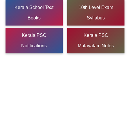
Kerala School Text
10th Level Exam
Books
Syllabus
Kerala PSC
Kerala PSC
Notifications
Malayalam Notes