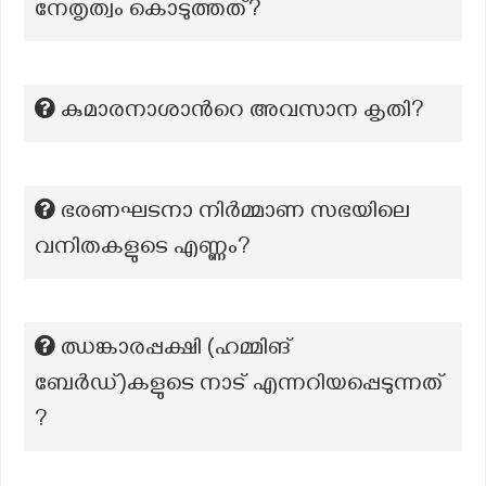
നേതൃത്വം കൊടുത്തത്?
കുമാരനാശാന്‍റെ അവസാന കൃതി?
ഭരണഘടനാ നിർമ്മാണ സഭയിലെ
വനിതകളുടെ എണ്ണം?
ഝങ്കാരപ്പക്ഷി (ഹമ്മിങ്
ബേർഡ്)കളുടെ നാട് എന്നറിയപ്പെടുന്നത്
?