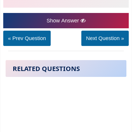
Show Answer
« Prev Question
Next Question »
RELATED QUESTIONS