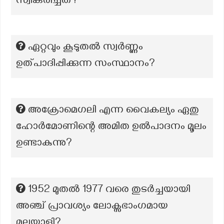
സ്വീകരിച്ചത്?
ഏറ്റവും കൂടുതൽ സ്വർണ്ണം
ഉത്പാദിപ്പിക്കുന്ന സംസ്ഥാനം?
അക്രോമെഗലി എന്ന വൈകല്യം ഏതു
ഹോർമോണിന്റെ അമിത ഉൽപാദനം മൂലം
ഉണ്ടാകുന്നു?
1952 മുതല്‍ 1977 വരെ തുടര്‍ച്ചയായി
അഞ്ച് പ്രാവശ്യം ലോക്സഭാംഗമായ
മലയാളി?