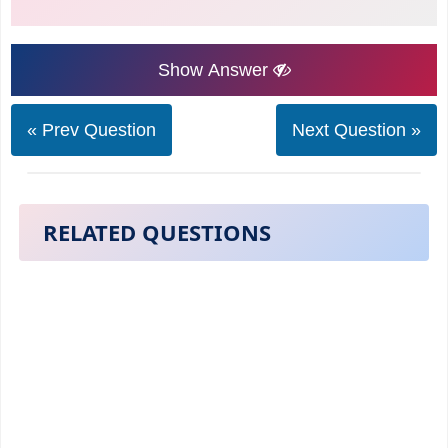
Show Answer
« Prev Question
Next Question »
RELATED QUESTIONS