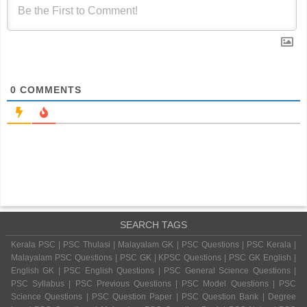
0
COMMENTS
SEARCH TAGS
Kerala PSC | PSC Thulasi | Malayalam GK | PSC Questions | PSC Kerala |
Malayalam PSC Questions | PSC GK | KPSC Questions | PSC GK English |
English GK | PSC English Questions | PSC General Science Questions |
PSC Syllabus | PSC Previous Questions | PSC Model Questions | PSC
Science Questions | PSC Question Paper | PSC Question Bank | Degree