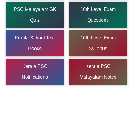
PSC Malayalam GK
10th Level Exam
Quiz
Questions
Kerala School Text
10th Level Exam
Books
Syllabus
Kerala PSC
Kerala PSC
Notifications
Malayalam Notes