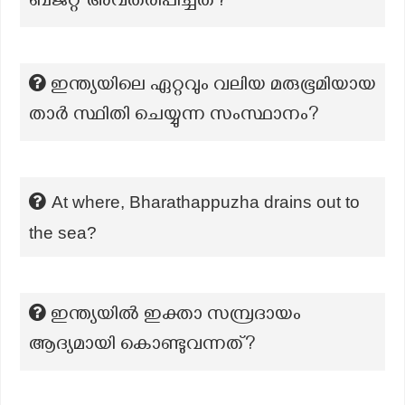
ബജറ്റ് അവതരിപ്പിച്ചത്?
ഇന്ത്യയിലെ ഏറ്റവും വലിയ മരുഭൂമിയായ
താർ സ്ഥിതി ചെയ്യുന്ന സംസ്ഥാനം?
At where, Bharathappuzha drains out to
the sea?
ഇന്ത്യയിൽ ഇക്താ സമ്പ്രദായം
ആദ്യമായി കൊണ്ടുവന്നത്?