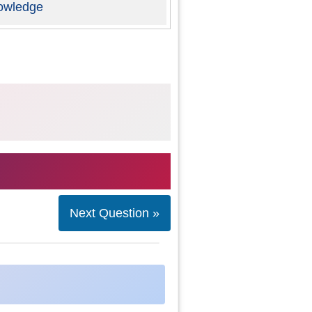
owledge
Next Question »