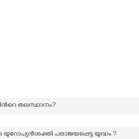
ിന്‍റെ തലസ്ഥാനം?
 യുറോപ്യൻശക്തി പരാജയപ്പെട്ട യുദ്ധം ?