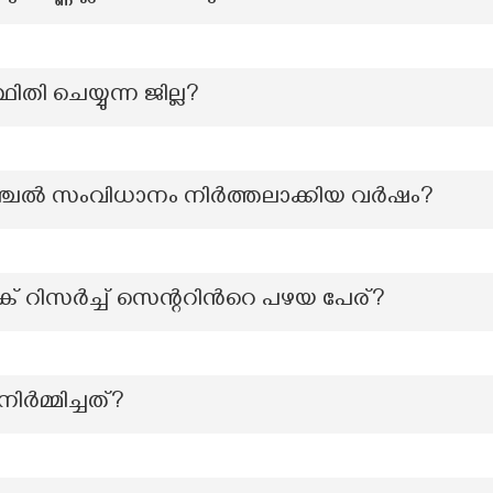
ിതി ചെയ്യുന്ന ജില്ല?
്ചല്‍ സംവിധാനം നിർത്തലാക്കിയ വർഷം?
് റിസർച്ച് സെന്ററിന്‍റെ പഴയ പേര്?
ിർമ്മിച്ചത്?