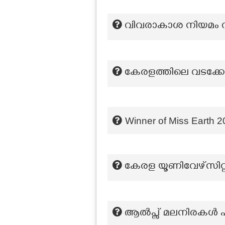
വിവരാകാശ നിയമം നടപ്
കേരളത്തിലെ വടക്കേ 
Winner of Miss Earth 2
കേരള യൂണിവേഴ്സിറ
ആൽപ്സ് മലനിരകൾ