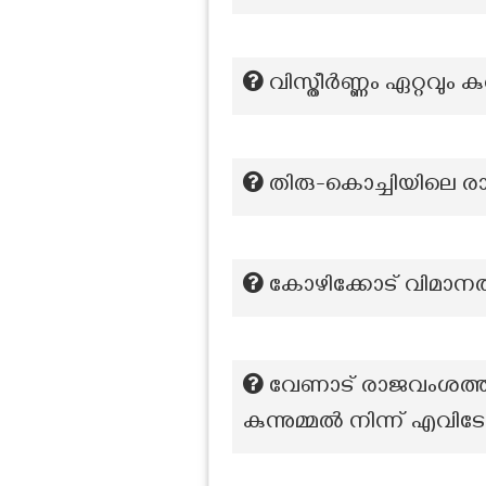
വിസ്തീർണ്ണം ഏറ്റവും ക
തിരു-കൊച്ചിയിലെ രാ
കോഴിക്കോട് വിമാനത്
വേണാട് രാജവംശത്തി
കുന്നുമ്മൽ നിന്ന് എവിടേ