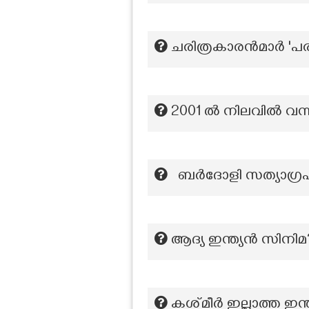
ചരിത്രകാരൻമാർ 'പരാക
2001 ൽ നിലവിൽ വ
ബർദോളി സത്യാഗ്ര
ആദ്യ ഇന്ത്യൻ സിനിമ
കശ്‍മീർ ഇല്ലാത്ത ഇന