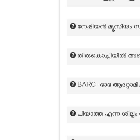
നേപ്പിയൻ മ്യൂസിയം സ്ഥ
തിരുകൊച്ചിയിൽ അഞ
BARC- ഭാഭ ആറ്റോമിക
പിയാത്ത എന്ന ശില്പം ന