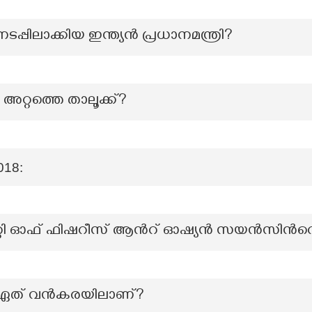
പിലാക്കിയ ഇന്ത്യൻ പ്രധാനമന്ത്രി?
അറ്റത്തെ താലൂക്ക്?
018:
്റി ഓഫ് ഫിഷറീസ് ആന്‍റ് ഓഷ്യൻ സയൻസിന്‍
 ഏത് വൻകരയിലാണ്?