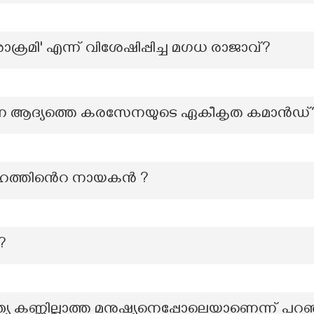
്രമി' എന്ന് വിശേഷിപ്പിച്ച മഗധ രാജാവ്?
ന്ന ആദ്യത്തെ കരസേനയുടെ ഏകീകൃത കമാൻഡ്
ഹത്തിൻെറ നായകൻ ?
?
്ത്യ കണ്ണില്ലാത്ത മനുഷ്യനെപ്പോലെയാണെന്ന് പറ