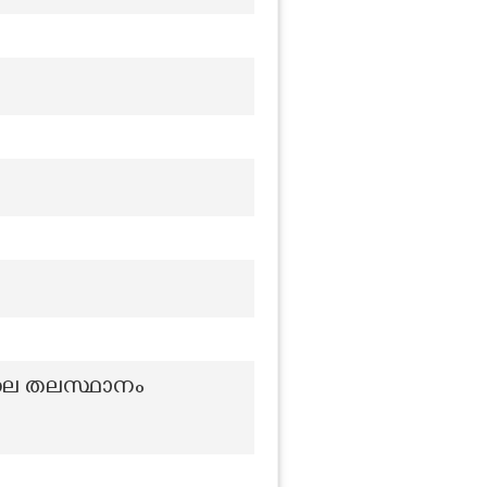
ിലെ തലസ്ഥാനം