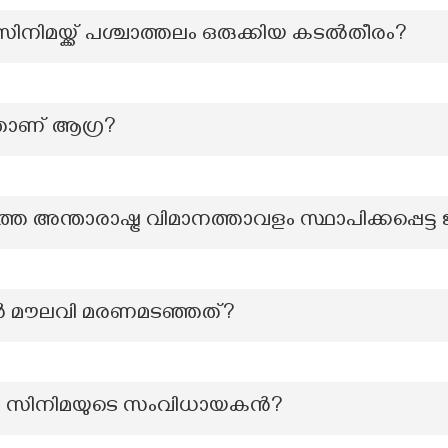
ിനിമയ്ക്ക് പശ്ചാത്തലം ഒരുക്കിയ കടൽതീരം?
താണ് ആഗ്ര?
 അന്താരാഷ്ട്ര വിമാനത്താവളം സ്ഥാപിക്കപ്പെട്ട ജ
ർ മൗലവി മരണമടഞ്ഞത്?
ന്ന സിനിമയുടെ സംവിധായകൻ?