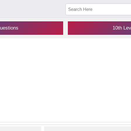
uestions
10th Le