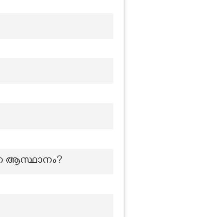
റെ ആസ്ഥാനം?