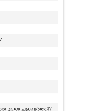
?
ഞ്ഞ മുഗൾ ചക്രവർത്തി?