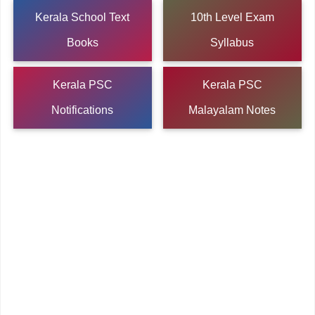
Kerala School Text
10th Level Exam
Books
Syllabus
Kerala PSC
Kerala PSC
Notifications
Malayalam Notes