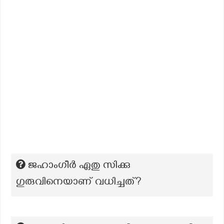
ജഹാംഗീര്‍ ഏതു സിക്കു
ഗുരുവിനെയാണ് വധിച്ചത്?