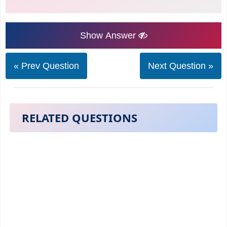
Show Answer
« Prev Question
Next Question »
RELATED QUESTIONS