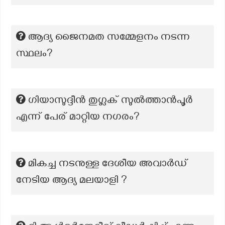
ആദ്യ ജൈനമത സമ്മേളനം നടന്ന
സ്ഥലം?
ഗിയാസുദ്ദീൻ തുഗ്ലക് സുൽത്താൻപൂർ
എന്ന് പേര് മാറ്റിയ നഗരം?
മികച്ച നടനുള്ള ദേശീയ അവാർഡ്
നേടിയ ആദ്യ മലയാളി ?