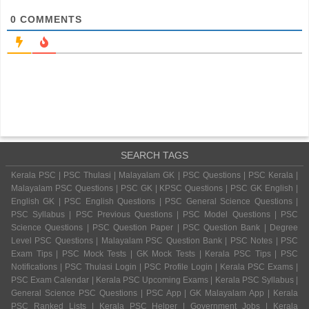
0
COMMENTS
SEARCH TAGS
Kerala PSC | PSC Thulasi | Malayalam GK | PSC Questions | PSC Kerala |
Malayalam PSC Questions | PSC GK | KPSC Questions | PSC GK English |
English GK | PSC English Questions | PSC General Science Questions |
PSC Syllabus | PSC Previous Questions | PSC Model Questions | PSC
Science Questions | PSC Question Paper | PSC Question Bank | Degree
Level PSC Questions | Malayalam PSC Question Bank | PSC Notes | PSC
Exam Tips | PSC Mock Tests | GK Mock Tests | Kerala PSC Tips | PSC
Notifications | PSC Thulasi Login | PSC Profile Login | Kerala PSC Exams |
PSC Exam Calendar | Kerala PSC Upcoming Exams | Kerala PSC Syllabus |
General Science PSC Questions | PSC App | GK Malayalam App | Kerala
PSC Ranked Lists | Kerala PSC Helper | Government Jobs | Kerala