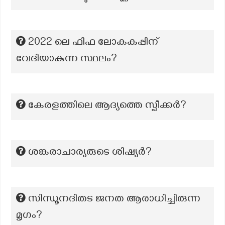
2022 ലെ ഫിഫ ലോകകപ്പിന്
വേദിയാകുന്ന സ്ഥലം?
കേരളത്തിലെ ആദ്യത്തെ സ്പീക്കര്‍?
ശങ്കരാചാര്യരുടെ ശിഷ്യർ?
സിന്ധൂനദിതട ജനത ആരാധിച്ചിരുന്ന
മൃഗം?