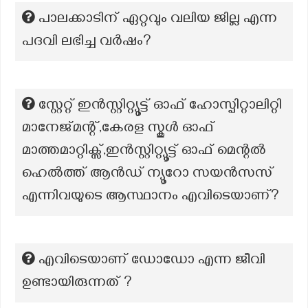
പാലക്കാടിന് ഏറ്റവും വലിയ ജില്ല എന്ന
പദവി ലഭിച്ച വര്‍ഷം?
സ്റ്റേറ്റ് ഇൻസ്റ്റിറ്റ്യൂട്ട് ഓഫ് ഹോസ്പിറ്റാലിറ്റി
മാനേജ്‌മന്റ്,കേരള സ്കൂൾ ഓഫ്
മാത്തമാറ്റിക്സ്,ഇൻസ്റ്റിറ്റ്യൂട്ട് ഓഫ് മെന്റൽ
ഹെൽത്ത് ആൻഡ് ന്യൂറോ സയൻസസ്
എന്നിവയുടെ ആസ്ഥാനം എവിടെയാണ്?
എവിടെയാണ് ഡോഡോ എന്ന ജീവി
ഉണ്ടായിരുന്നത് ?