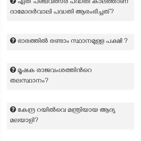
ഏത് പഞ്ചവത്സര പദ്ധതി കാലത്താണ്
ദാമോദർവാലി പദ്ധതി ആരംഭിച്ചത്?
ഭാരത്തിൽ രണ്ടാം സ്ഥാനമുള്ള പക്ഷി ?
മൂഷക രാജവംശത്തിൻറെ
തലസ്ഥാനം?
കേന്ദ്ര റയില്‍വെ മന്ത്രിയായ ആദ്യ
മലയാളി?