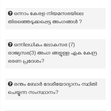
ഒന്നാം കേരള നിയമസഭയിലെ
തിരഞ്ഞെടുക്കപ്പെട്ട അംഗങ്ങൾ ?
ഒന്നിലധികം ലോകസഭ (7)
രാജ്യസഭ(3) അംഗ ങ്ങളുള്ള ഏക കേന്ദ്ര
ഭരണ പ്രദേശം?
രന്തം ബോർ ദേശീയോദ്യാനം സ്ഥിതി
ചെയ്യുന്ന സംസ്ഥാനം?