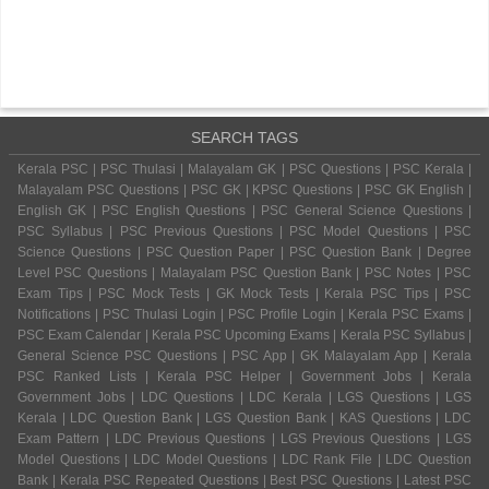
SEARCH TAGS
Kerala PSC | PSC Thulasi | Malayalam GK | PSC Questions | PSC Kerala |
Malayalam PSC Questions | PSC GK | KPSC Questions | PSC GK English |
English GK | PSC English Questions | PSC General Science Questions |
PSC Syllabus | PSC Previous Questions | PSC Model Questions | PSC
Science Questions | PSC Question Paper | PSC Question Bank | Degree
Level PSC Questions | Malayalam PSC Question Bank | PSC Notes | PSC
Exam Tips | PSC Mock Tests | GK Mock Tests | Kerala PSC Tips | PSC
Notifications | PSC Thulasi Login | PSC Profile Login | Kerala PSC Exams |
PSC Exam Calendar | Kerala PSC Upcoming Exams | Kerala PSC Syllabus |
General Science PSC Questions | PSC App | GK Malayalam App | Kerala
PSC Ranked Lists | Kerala PSC Helper | Government Jobs | Kerala
Government Jobs | LDC Questions | LDC Kerala | LGS Questions | LGS
Kerala | LDC Question Bank | LGS Question Bank | KAS Questions | LDC
Exam Pattern | LDC Previous Questions | LGS Previous Questions | LGS
Model Questions | LDC Model Questions | LDC Rank File | LDC Question
Bank | Kerala PSC Repeated Questions | Best PSC Questions | Latest PSC