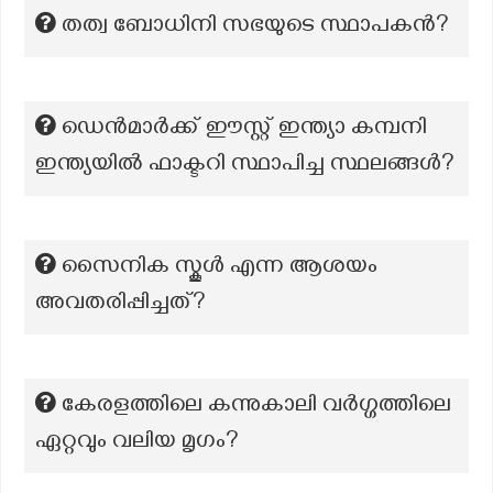
തത്വ ബോധിനി സഭയുടെ സ്ഥാപകൻ?
ഡെൻമാർക്ക് ഈസ്റ്റ് ഇന്ത്യാ കമ്പനി
ഇന്ത്യയിൽ ഫാക്ടറി സ്ഥാപിച്ച സ്ഥലങ്ങൾ?
സൈനിക സ്കൂൾ എന്ന ആശയം
അവതരിപ്പിച്ചത്?
കേരളത്തിലെ കന്നുകാലി വർഗ്ഗത്തിലെ
ഏറ്റവും വലിയ മൃഗം?