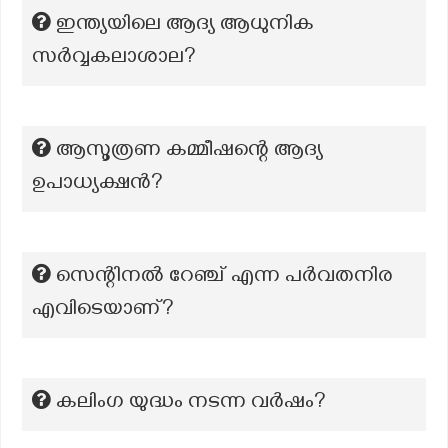
ഇന്ത്യയിലെ ആദ്യ ആധുനിക
സർവ്വകലാശാല?
ആസൂത്രണ കമ്മീഷന്റെ ആദ്യ
ഉപാധ്യക്ഷൻ?
സെന്റിനൽ റേഞ്ച് എന്ന പർവതനിര
എവിടെയാണ്?
കലിംഗ യുദ്ധം നടന്ന വര്‍ഷം?