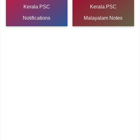
Kerala PSC
Kerala PSC
Notifications
Malayalam Notes