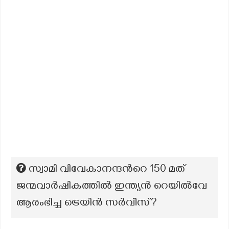
സ്വാമി വിവേകാനന്ദന്‍റെ 150 മത്
ജന്മവാർഷികത്തിൽ ഇന്ത്യൻ റെയിൽവേ
ആരംഭിച്ച ട്രെയിൻ സർവീസ്?