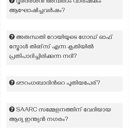
ദൂരദർശൻ അമ്പതാം വാർഷികം
ആഘോഷിച്ചവർഷം?
അരുന്ധതി റോയിയുടെ ഗോഡ് ഓഫ്
സ്മോൾ തിങ്സ് എന്ന കൃതിയിൽ
പ്രതിപാദിച്ചിരിക്കുന്ന നദി?
ഔറംഗബാദിന്‍റെ പുതിയപേര്?
SAARC സമ്മേളനത്തിന് വേദിയായ
ആദ്യ ഇന്ത്യൻ നഗരം?