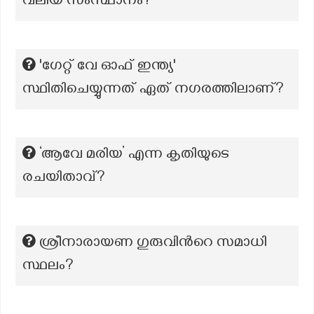
വലിയ സ‍ംസ്ഥാനം?
'ഗേറ്റ് വേ ഓഫ് ഇന്ത്യ'
സ്ഥിതിചെയ്യുന്നത് ഏത് നഗരത്തിലാണ്?
‘ആവേ മരിയ’ എന്ന കൃതിയുടെ
രചയിതാവ്?
ശ്രീനാരായണ ഗുരുവിന്‍റെ സമാധി
സ്ഥലം?