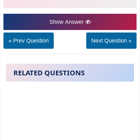
Show Answer
« Prev Question
Next Question »
RELATED QUESTIONS