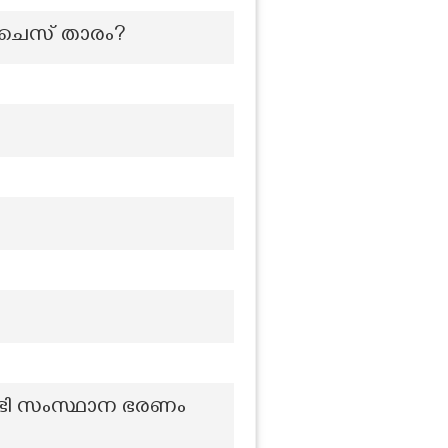
താ ചെസ് താരം?
േണ്ടി സംസ്ഥാന ഭരണം