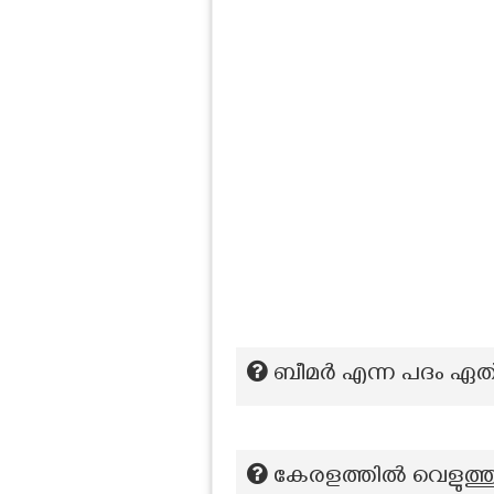
ബീമർ എന്ന പദം ഏത് ക
കേരളത്തിൽ വെളുത്തുള്