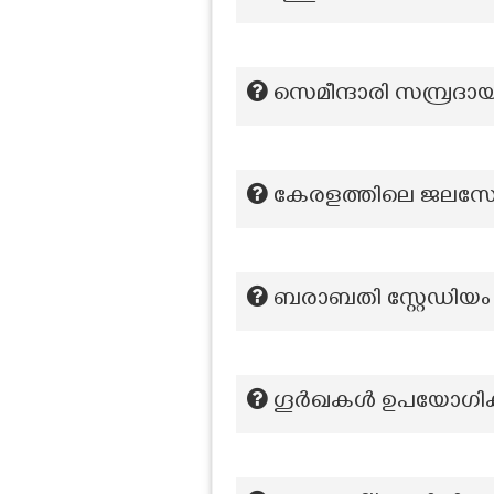
സെമീന്ദാരി സമ്പ്രദായ
കേരളത്തിലെ ജലസേചന
ബരാബതി സ്റ്റേഡിയം സ
ഗൂർഖകൾ ഉപയോഗിക്കു