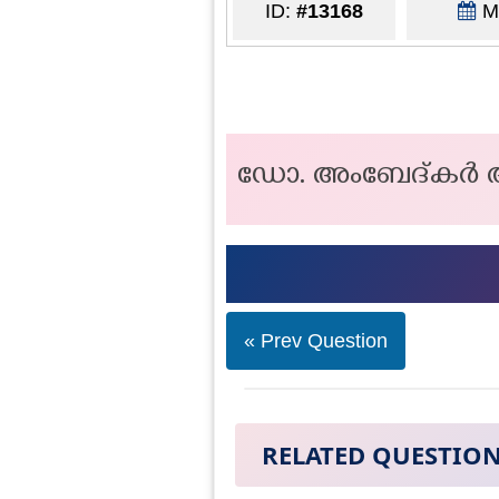
ID:
#13168
Ma
ഡോ. അംബേദ്കർ അന
« Prev Question
RELATED QUESTIO