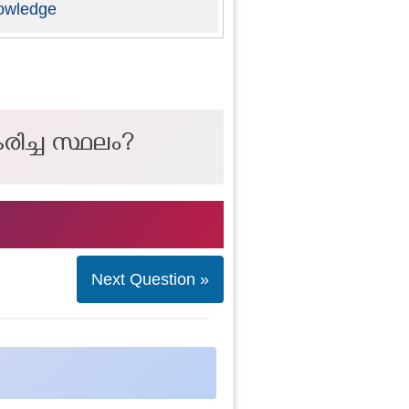
owledge
ച്ച സ്ഥലം?
Next Question »