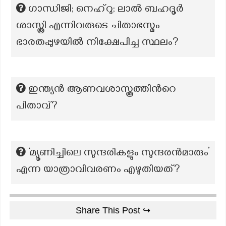
ഗാന്ധിജി; നെഹ്റു; ലാൽ ബഹദൂർ
ശാസ്ത്രി എന്നിവരുടെ ചിതാഭസ്മം
ഭാരതപ്പുഴയിൽ നിക്ഷേപിച്ച സ്ഥലം?
ഇന്ത്യന്‍ ആണവശാസ്ത്രത്തിന്‍റെ
പിതാവ്?
‘മ്യൂണിച്ചിലെ സുന്ദരികളും സുന്ദരൻമാരും’
എന്ന യാത്രാവിവരണം എഴുതിയത്?
Share This Post ↪