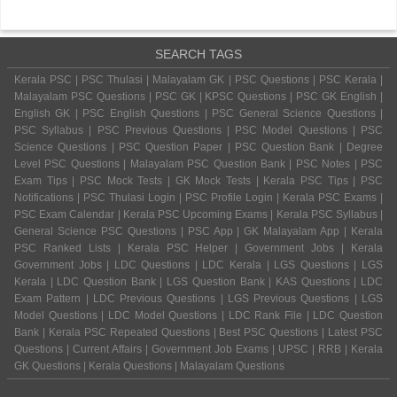
SEARCH TAGS
Kerala PSC | PSC Thulasi | Malayalam GK | PSC Questions | PSC Kerala |
Malayalam PSC Questions | PSC GK | KPSC Questions | PSC GK English |
English GK | PSC English Questions | PSC General Science Questions |
PSC Syllabus | PSC Previous Questions | PSC Model Questions | PSC
Science Questions | PSC Question Paper | PSC Question Bank | Degree
Level PSC Questions | Malayalam PSC Question Bank | PSC Notes | PSC
Exam Tips | PSC Mock Tests | GK Mock Tests | Kerala PSC Tips | PSC
Notifications | PSC Thulasi Login | PSC Profile Login | Kerala PSC Exams |
PSC Exam Calendar | Kerala PSC Upcoming Exams | Kerala PSC Syllabus |
General Science PSC Questions | PSC App | GK Malayalam App | Kerala
PSC Ranked Lists | Kerala PSC Helper | Government Jobs | Kerala
Government Jobs | LDC Questions | LDC Kerala | LGS Questions | LGS
Kerala | LDC Question Bank | LGS Question Bank | KAS Questions | LDC
Exam Pattern | LDC Previous Questions | LGS Previous Questions | LGS
Model Questions | LDC Model Questions | LDC Rank File | LDC Question
Bank | Kerala PSC Repeated Questions | Best PSC Questions | Latest PSC
Questions | Current Affairs | Government Job Exams | UPSC | RRB | Kerala
GK Questions | Kerala Questions | Malayalam Questions