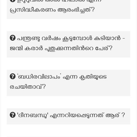
ഉറുദുവിൽ അൽ ഹിലാൽ എന്ന
പ്രസിദ്ധീകരണം ആരംഭിച്ചത്?
പന്ത്രണ്ടു വർഷം കൂടുമ്പോൾ കുടിയാൻ -
ജന്മി കരാർ പുതുക്കുന്നതിന്‍റെ പേര്?
‘ബധിരവിലാപം’ എന്ന കൃതിയുടെ
രചയിതാവ്?
'ദീനബന്ധു' എന്നറിയപ്പെടുന്നത് ആര് ?