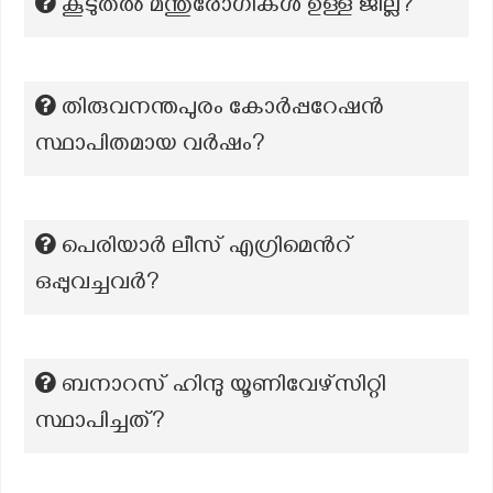
കൂടുതൽ മന്തുരോഗികൾ ഉള്ള ജില്ല?
തിരുവനന്തപുരം കോർപ്പറേഷൻ
സ്ഥാപിതമായ വർഷം?
പെരിയാർ ലീസ് എഗ്രിമെന്‍റ്
ഒപ്പുവച്ചവർ?
ബനാറസ് ഹിന്ദു യൂണിവേഴ്സിറ്റി
സ്ഥാപിച്ചത്?