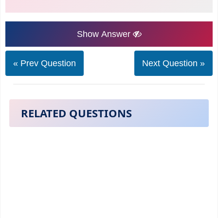
Show Answer
« Prev Question
Next Question »
RELATED QUESTIONS