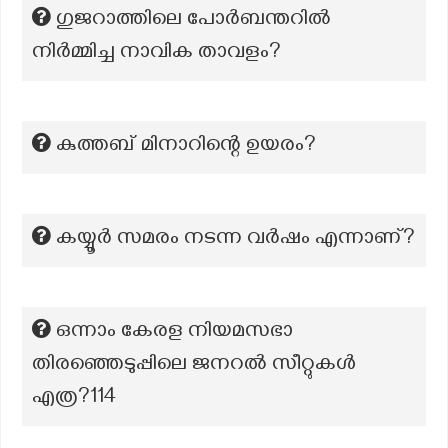
ഗുജറാത്തിലെ പോർബന്തറിൽ
നിർമ്മിച്ച നാവിക താവളം?
കുത്തബ് മിനാറിന്റെ ഉയരം?
കയ്യൂര്‍ സമരം നടന്ന വര്‍ഷം എന്നാണ്?
ഒന്നാം കേരള നിയമസഭാ
തിരഞ്ഞെടുപ്പിലെ ജനറൽ സീറ്റുകൾ
എത്ര?114