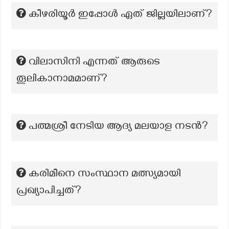
കീഴരിയൂർ ഇപ്പോൾ ഏത് ജില്ലയിലാണ്?
വിലാസിനി എന്നത് ആരുടെ
തൂലികാനാമമാണ്?
പത്മശ്രീ നേടിയ ആദ്യ മലയാള നടൻ?
കരിമീനെ സംസ്ഥാന മത്സ്യമായി
പ്രഖ്യാപിച്ചത്?