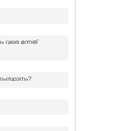
ം വരെ മന്നത്
സംസ്ഥാനം?