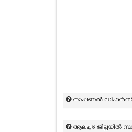
നാഷണൽ ഡിഫൻസ് അ
ആലപ്പുഴ ജില്ലയിൽ സ്