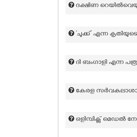
ദക്ഷിണ റെയിൽവെയ
‘ചുക്ക്’ എന്ന കൃതിയ
ദി ബംഗാളി എന്ന പത്
കേരള സർവകലാശാല ഡോ
ഒളിമ്പിക്സ് മെഡൽ നേ