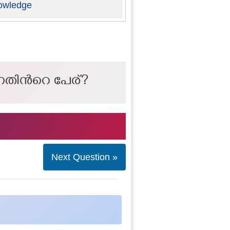
owledge
്നതിന്‍റെ പേര്?
Next Question »