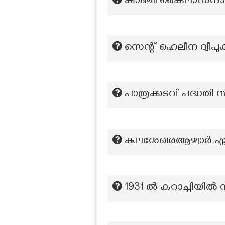
കാഞ്ചി കൈലാസനാഥ ക
സെന്റ് ഹെലീന ദ്വീപ
പാത്രക്കടവ് പദ്ധതി സ്
കുലശേഖരആഴ്വാർ ഏത
1931 ല്‍ കറാച്ചിയില്