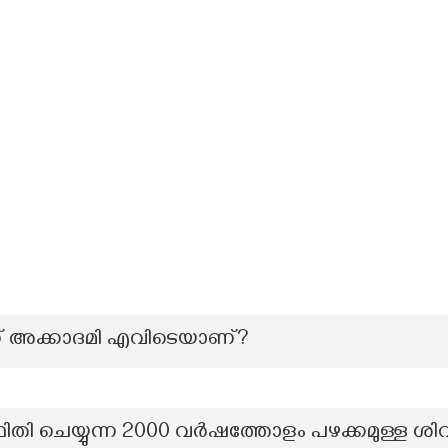
ക്കാദമി എവിടെയാണ്?
ഥിതി ചെയ്യുന്ന 2000 വർഷത്തോളം പഴക്കമുള്ള ശി