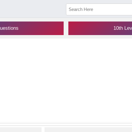
uestions
10th Le