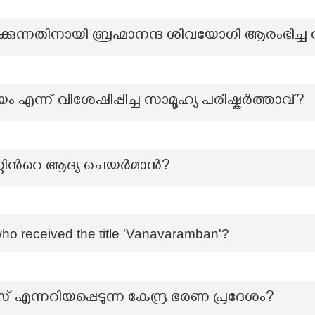
കുന്നതിനായി ബ്രഹ്മാനന്ദ ശിവയോഗി ആരംഭിച്ച
ം എന്ന് വിശേഷിപ്പിച്ച സാമൂഹ്യ പരിഷ്കർത്താവ്?
സ്റ്റിന്‍റെ ആദ്യ ചെയർമാൻ?
ho received the title 'Vanavaramban'?
ന്നറിയപ്പെടുന്ന കേന്ദ്ര ഭരണ പ്രദേശം?