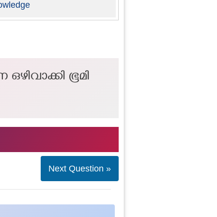
owledge
 ഒഴിവാക്കി ഭൂമി
Next Question »