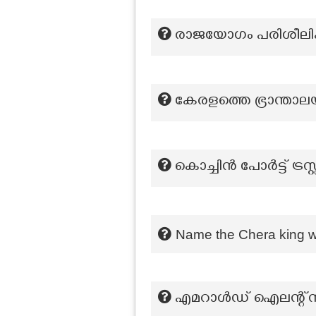
രാജയോഗം പരിശീലിക്
കേരളത്തെ ഭ്രാന്താലയ
കൊച്ചിൻ പോർട്ട് ട്ര
Name the Chera king w
എമറാൾഡ് ഐലന്റ്സ് എ