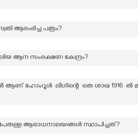
്വതി ആരംഭിച്ച പത്രം?
 വലിയ ആന സംരക്ഷണ കേന്ദ്രം?
ിൽ ആണ് ഹോംറൂൾ ലീഗിന്റെ ഒരു ശാഖ 1916 ൽ
 പേരുള്ള ആരാധനാലയങ്ങൾ സ്ഥാപിച്ചത്?