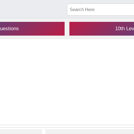
uestions
10th Le