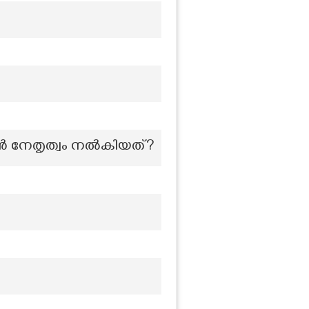
ാൻ നേതൃത്വം നൽകിയത്?