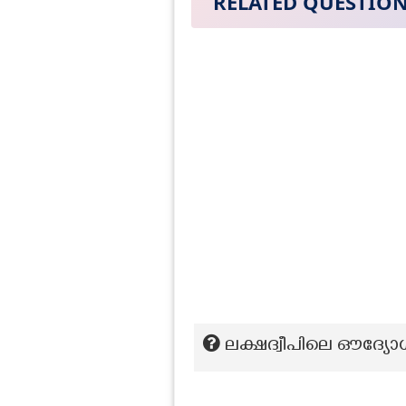
RELATED QUESTIO
ലക്ഷദ്വീപിലെ ഔദ്യ