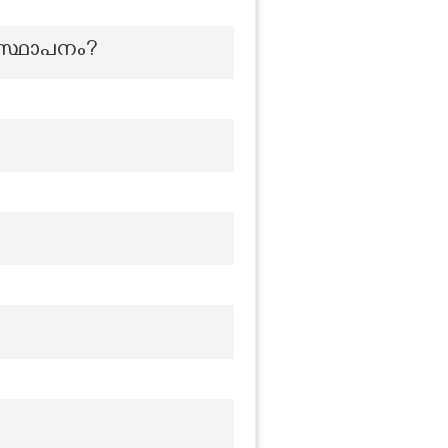
 സ്ഥാപനം?