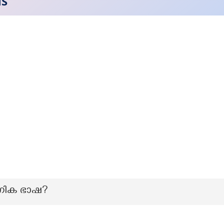
NS
ോഗിക ഭാഷ?