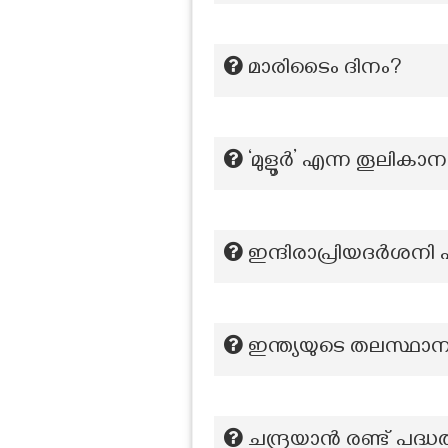
മാരിടൈം ദിനം?
‘മുളൂർ’ എന്ന തൂലികാന
ഇന്ദിരാപ്രിയദർശനി 
ഇന്ത്യയുടെ തലസ്ഥാന
ചന്ദ്രയാൻ രണ്ട് പദ്