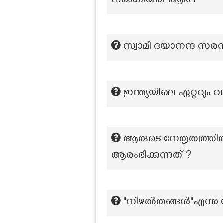
നൽകിയത് ആര്?
സ്വാമി ദയാനന്ദ സരസ
ഇന്ത്യയിലെ ഏറ്റവും
ആരുടെ നേതൃത്വത്ത
ആരംഭിക്കുന്നത് ?
"നിഴൽതങ്ങൾ"എന്നു