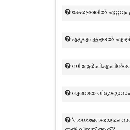
കേരളത്തില്‍ ഏറ്റവും 
ഏറ്റവും കൂടുതൽ എള്ള് ഉ
സി.ആർ.പി.എഫിന്‍റ
ബുദ്ധമത വിദ്യാഭ്യാ
'നാഗാജനതയുടെ റാണ