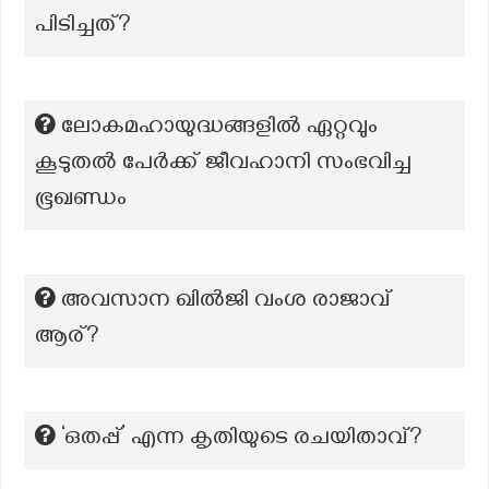
പിടിച്ചത്?
ലോകമഹായുദ്ധങ്ങളിൽ ഏറ്റവും
കൂടുതൽ പേർക്ക് ജീവഹാനി സംഭവിച്ച
ഭൂഖണ്ഡം
അവസാന ഖില്‍ജി വംശ രാജാവ്
ആര്?
‘ഒതപ്പ്’ എന്ന കൃതിയുടെ രചയിതാവ്?