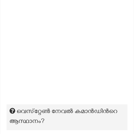
വെസ്‌റ്റേൺ നേവൽ കമാൻഡിന്‍റെ
ആസ്ഥാനം?