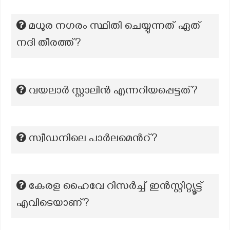
മധുര നഗരം സ്ഥിതി ചെയ്യുന്നത് ഏത്
നദി തീരത്ത്?
വയലാർ സ്റ്റാലിൻ എന്നറിയപ്പെട്ടത്?
സ്വീഡനിലെ പാർലമെൻറ്?
കേരള ഹൈവേ റിസർച്ച് ഇൻസ്റ്റിറ്റ്യൂട്ട്
എവിടെയാണ്?