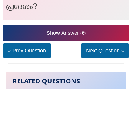
പ്രദേശം?
Show Answer
« Prev Question
Next Question »
RELATED QUESTIONS