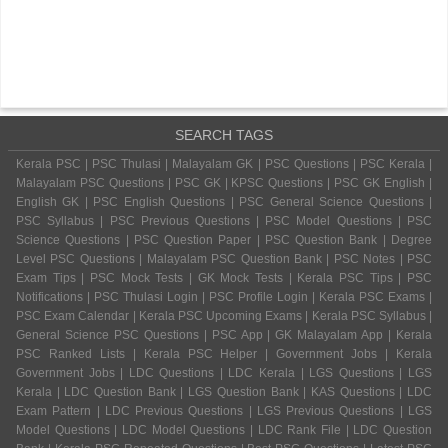
SEARCH TAGS
Kerala PSC | PSC Thulasi | Malayalam GK | PSC Questions | PSC Kerala |
Malayalam PSC Questions | PSC GK | KPSC Questions | PSC GK English |
English GK | PSC English Questions | PSC General Science Questions |
PSC Syllabus | PSC Previous Questions | PSC Model Questions | PSC
Science Questions | PSC Question Paper | PSC Question Bank | Degree
Level PSC Questions | Malayalam PSC Question Bank | PSC Notes | PSC
Exam Tips | PSC Mock Tests | GK Mock Tests | Kerala PSC Tips | PSC
Notifications | PSC Thulasi Login | PSC Profile Login | Kerala PSC Exams |
PSC Exam Calendar | Kerala PSC Upcoming Exams | Kerala PSC Syllabus |
General Science PSC Questions | PSC App | GK Malayalam App | Kerala
PSC Ranked Lists | Kerala PSC Helper | Government Jobs | Kerala
Government Jobs | LDC Questions | LDC Kerala | LGS Questions | LGS
Kerala | LDC Question Bank | LGS Question Bank | KAS Questions | LDC
Exam Pattern | LDC Previous Questions | LGS Previous Questions | LGS
Model Questions | LDC Model Questions | LDC Rank File | LDC Question