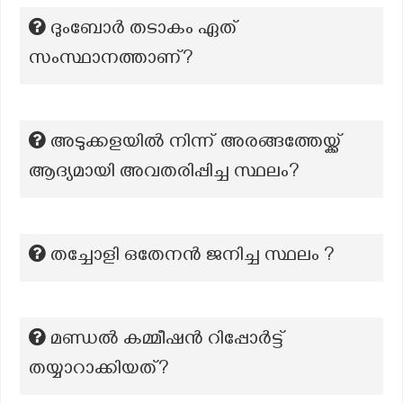
ദുംബോർ തടാകം ഏത്
സംസ്ഥാനത്താണ്?
അടുക്കളയിൽ നിന്ന് അരങ്ങത്തേയ്ക്ക്
ആദ്യമായി അവതരിപ്പിച്ച സ്ഥലം?
തച്ചോളി ഒതേനൻ ജനിച്ച സ്ഥലം ?
മണ്ഡൽ കമ്മീഷൻ റിപ്പോർട്ട്
തയ്യാറാക്കിയത്?