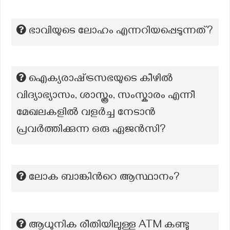
ഭാവിയുടെ ലോഹം എന്നറിയപ്പെടുന്നത്?
ഐക്യരാഷ്‌ട്രസഭയുടെ കീഴിൽ
വിദ്യാഭ്യാസം, ശാസ്ത്രം, സംസ്കാരം എന്നീ
മേഖലകളിൽ വളർച്ച നേടാൻ
പ്രവർത്തിക്കുന്ന ഒരു ഏജൻസി?
ലോക ബാങ്കിൻറെ ആസ്ഥാനം?
ആധുനിക രീതിയിലുള്ള ATM കണ്ടു