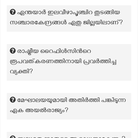
ഏന്തയാർ ഇലവീഴാപൂഞ്ചിറ തുടങ്ങിയ
സഞ്ചാരകേന്ദ്രങ്ങൾ ഏതു ജില്ലയിലാണ്?
രാഷ്ട്രീയ റൈഫിൾസിന്‍റെ
രൂപവത്കരണത്തിനായി പ്രവർത്തിച്ച
വ്യക്തി?
മേഘാലയയുമായി അതിർത്തി പങ്കിടുന്ന
ഏക അയൽരാജ്യം?