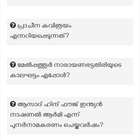
പ്രാചീന കവിത്രയം
എന്നറിയപ്പെടുന്നത്?
മേൽപ്പത്തൂർ നാരായണഭട്ടതിരിയുടെ
കാലഘട്ടം എപ്പോൾ?
ആസാദ് ഹിന്ദ് ഫൗജ് ഇന്ത്യൻ
നാഷണൽ ആർമി എന്ന്
പുനർനാമകരണം ചെയ്തവർഷം?