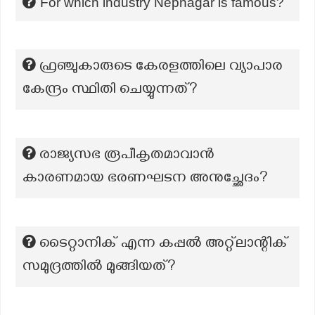
For which industry Nepnagar is famous?
ഫ്രഞ്ചുകാരുടെ കേരളത്തിലെ വ്യാപാര
കേന്ദ്രം സ്ഥിതി ചെയ്യുന്നത്?
രാജ്യസഭ രൂപീകൃതമാവാൻ
കാരണമായ ഭരണഘടന അനുച്ഛേദം?
ടൈറ്റാനിക് എന്ന കപ്പൽ അറ്റ്ലാന്റിക്
സമുദ്രത്തിൽ മുങ്ങിയത്?