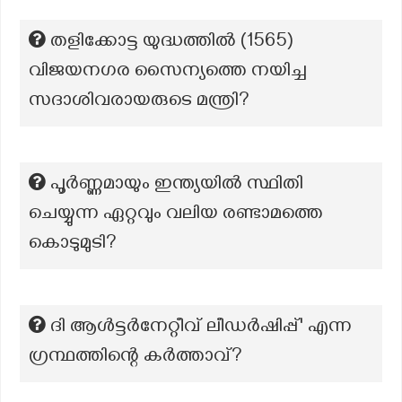
തളിക്കോട്ട യുദ്ധത്തിൽ (1565)
വിജയനഗര സൈന്യത്തെ നയിച്ച
സദാശിവരായരുടെ മന്ത്രി?
പൂർണ്ണമായും ഇന്ത്യയിൽ സ്ഥിതി
ചെയ്യുന്ന ഏറ്റവും വലിയ രണ്ടാമത്തെ
കൊടുമുടി?
ദി ആൾട്ടർനേറ്റീവ് ലീഡർഷിപ്പ്' എന്ന
ഗ്രന്ഥത്തിന്റെ കർത്താവ്?