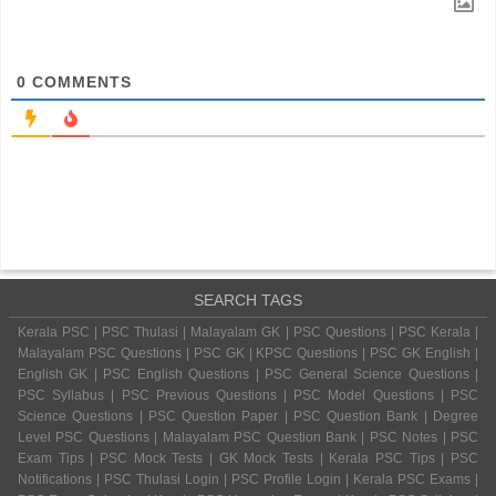
0
COMMENTS
SEARCH TAGS
Kerala PSC | PSC Thulasi | Malayalam GK | PSC Questions | PSC Kerala |
Malayalam PSC Questions | PSC GK | KPSC Questions | PSC GK English |
English GK | PSC English Questions | PSC General Science Questions |
PSC Syllabus | PSC Previous Questions | PSC Model Questions | PSC
Science Questions | PSC Question Paper | PSC Question Bank | Degree
Level PSC Questions | Malayalam PSC Question Bank | PSC Notes | PSC
Exam Tips | PSC Mock Tests | GK Mock Tests | Kerala PSC Tips | PSC
Notifications | PSC Thulasi Login | PSC Profile Login | Kerala PSC Exams |