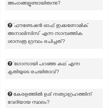
അംഗങ്ങളുണ്ടായിരുന്നു?
‘ഫൗണ്ടേഷൻ ഓഫ് ഇക്കണോമിക്
അനാലിസിസ്’ എന്ന സാമ്പത്തിക
ശാസത്ര ഗ്രന്ഥം രചിച്ചത്?
‘ഗോസായി പറഞ്ഞ കഥ’ എന്ന
കൃതിയുടെ രചയിതാവ്?
കേരളത്തിൽ ഉപ്പ് സത്യാഗ്രഹത്തിന്
വേദിയായ സ്ഥലം?