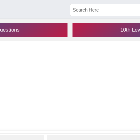
uestions
10th Le