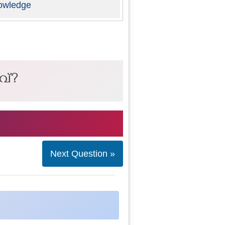
owledge
ാവ്?
Next Question »