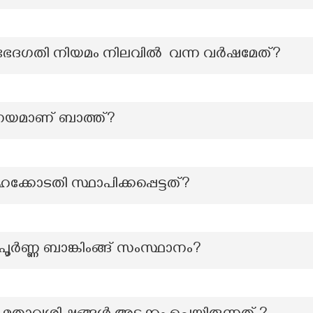
ഭേദഗതി നിയമം നിലവിൽ വന്ന വർഷമേത്?
ണയമാണ് ബാത്ത്?
്കോടതി സ്ഥാപിക്കപ്പെട്ടത്?
പൂർണ്ണ ബാങ്കിംങ്ങ് സംസ്ഥാനം?