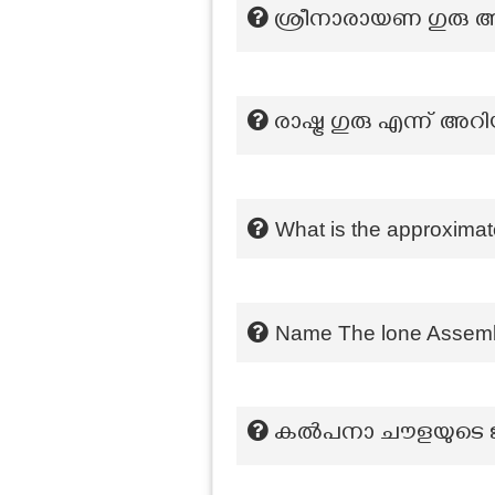
ശ്രീനാരായണ ഗുരു ആദ
രാഷ്ട്ര ഗുരു എന്ന് അറി
What is the approximat
Name The lone Assembl
കൽപനാ ചൗളയുടെ ജ