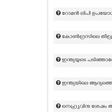
റോമൻ ലിപി ഉപയോഗി
കോൺഗ്രസിലെ തീവ്രവ
ഇന്ത്യയുടെ പടിഞ്ഞാറ
ഇന്ത്യയിലെ ആദ്യത്
നെഹ്രൃവിനു ശേഷം ആക