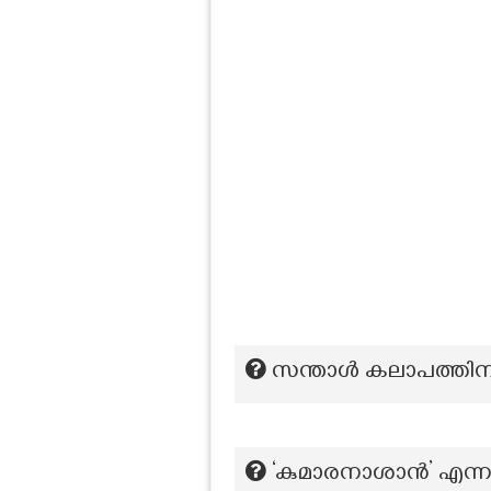
സന്താൾ കലാപത്തിന്
‘കുമാരനാശാൻ’ എന്ന