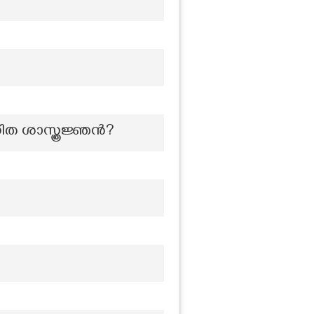
ഗണിത ശാസ്ത്രജ്ഞൻ?