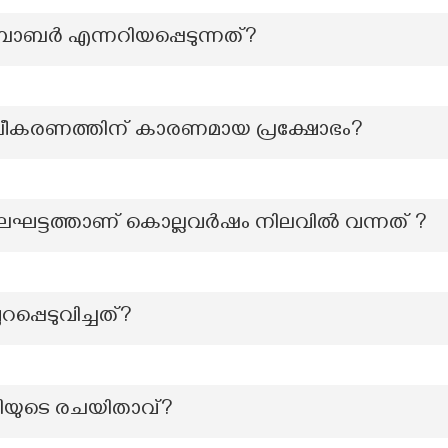
െ ബാബർ എന്നറിയപ്പെടുന്നത്?
ൂപീകരണത്തിന് കാരണമായ പ്രക്ഷോഭം?
ലഘട്ടത്താണ് കൊല്ലവർഷം നിലവിൽ വന്നത് ?
പ്പെടുവിച്ചത്?
ൃതിയുടെ രചയിതാവ്?