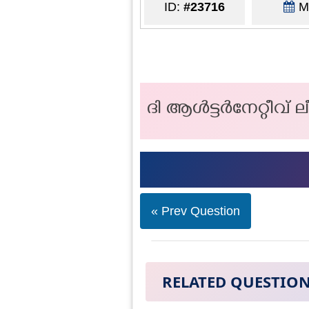
ID:
#23716
Ma
ദി ആൾട്ടർനേറ്റീവ് ല
« Prev Question
RELATED QUESTIO