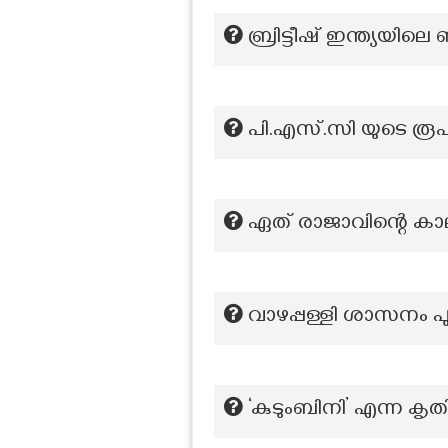
ബ്രിട്ടീഷ് ഇന്ത്യയില
പി.എസ്.സി യുടെ ര
ഏത് രാജാവിന്റെ കാ
വാഴപ്പള്ളി ശാസനം പുറ
‘കുടുംബിനി’ എന്ന ക