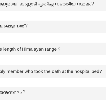
്യമായി കണ്ണാടി പ്രതിഷ്ഠ നടത്തിയ സ്ഥലം?
യപ്പെടുന്നത്?
e length of Himalayan range ?
y member who took the oath at the hospital bed?
ന്മസ്ഥലം?