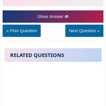
Show Answer
« Prev Question
Next Question »
RELATED QUESTIONS