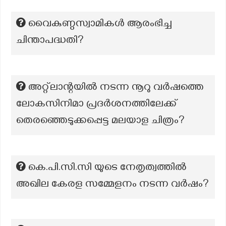
വൈകുണ്ഠസ്വാമികള്‍ ആരംഭിച്ച
ചിന്താപദ്ധതി?
അറ്റ്‌ലാന്റയില്‍ നടന്ന നൂറു വര്‍ഷത്തെ
ലോകസിനിമാ പ്രദര്‍ശനത്തിലേക്ക്
തെരഞ്ഞെടുക്കപ്പെട്ട മലയാള ചിത്രം?
കെ.പി.സി.സി യുടെ നേതൃത്വത്തിൽ
അഖില കേരള സമ്മേളനം നടന്ന വർഷം?