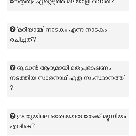
നേതൃത്വം ഏറ്റെടുത്ത മലയാളി വനിത?
‘മറിയാമ്മ’ നാടകം എന്ന നാടകം
രചിച്ചത്?
ബുദ്ധൻ ആദ്യമായി മതപ്രഭാഷണം
നടത്തിയ സാരനാഥ് ഏതു സംസ്ഥാനത്ത്
?
ഇന്ത്യയിലെ ഒരേയൊരു തേക്ക് മ്യൂസിയം
എവിടെ?