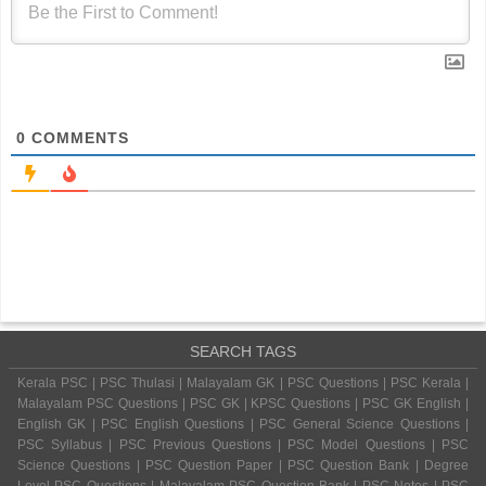
0
COMMENTS
SEARCH TAGS
Kerala PSC | PSC Thulasi | Malayalam GK | PSC Questions | PSC Kerala |
Malayalam PSC Questions | PSC GK | KPSC Questions | PSC GK English |
English GK | PSC English Questions | PSC General Science Questions |
PSC Syllabus | PSC Previous Questions | PSC Model Questions | PSC
Science Questions | PSC Question Paper | PSC Question Bank | Degree
Level PSC Questions | Malayalam PSC Question Bank | PSC Notes | PSC