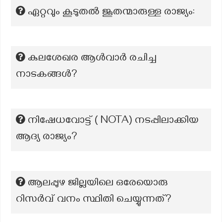
ഏറ്റവും കൂടുതൽ ജൂതന്മാരുള്ള രാജ്യം:
കുലശേഖര ആൾവാർ രചിച്ച
നാടകങ്ങൾ?
നിഷേധവോട്ട് ( NOTA) നടപ്പിലാക്കിയ
ആദ്യ രാജ്യം?
ആലപ്പുഴ ജില്ലയിലെ ഒരേയൊരു
റിസർവ് വനം സ്ഥിതി ചെയ്യുന്നത്?