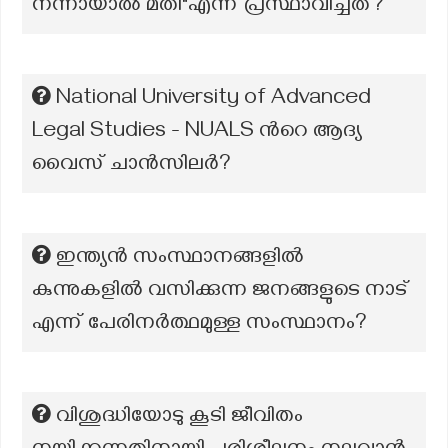
നന്നായാൽ മതി"എന്ന് പ്രസ്ഥാവിച്ചത്?
National University of Advanced
Legal Studies - NUALS ന്‍റെ ആദ്യ
വൈസ് ചാൻസിലർ?
ഇന്ത്യൻ സംസ്ഥാനങ്ങളിൽ
കുന്നുകളിൽ വസിക്കുന്ന ജനങ്ങളുടെ നാട്
എന്ന് പേരിനർത്ഥമുള്ള സംസ്ഥാനം?
വിശുദ്ധിയോടു കൂടി ജീവിതം