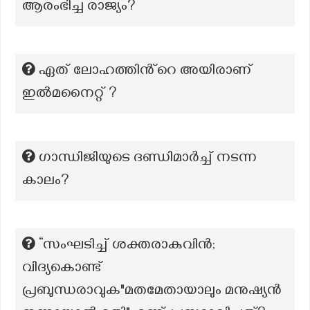
ആരംഭിച്ച രാജ്യം?
ഏത് ലോഹത്തിൻ്റെ അയിരാണ്
ഇൽമനൈറ്റ് ?
ഗാന്ധിജിയുടെ ദണ്ഡിമാർച്ച് നടന്ന
കാലം?
“സംഘടിച്ച് ശക്തരാകുവിൻ;
വിദ്യകൊണ്ട്
പ്രബുന്ധരാവുക"മതമേതായാലും മനുഷ്യൻ