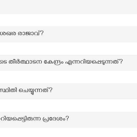
േഖര രാജാവ്?
തീർത്ഥാടന കേന്ദ്രം എന്നറിയപ്പെടുന്നത്?
ിതി ചെയ്യുന്നത്?
ിയപ്പെട്ടിരുന്ന പ്രദേശം?