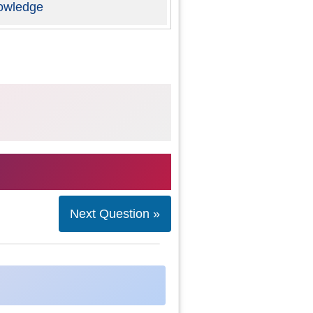
owledge
Next Question »