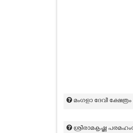
മംഗളാ ദേവീ ക്ഷേത്രം
ശ്രീരാമകൃഷ്ണ പരമഹ