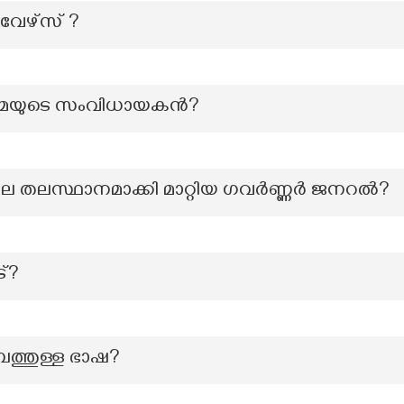
വേഴ്സ്‌ ?
നിമയുടെ സംവിധായകൻ?
 തലസ്ഥാനമാക്കി മാറ്റിയ ഗവർണ്ണർ ജനറൽ?
്?
പത്തുള്ള ഭാഷ?