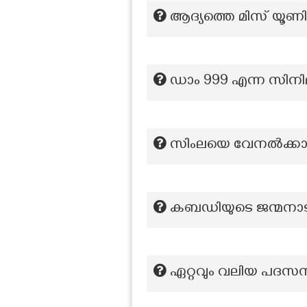
ആദ്യത്തെ മിസ് യൂണി
ഡാം 999 എന്ന സി
സിംലയെ വേനൽക്കാല
കബഡിയുടെ ജന്മനാട
ഏറ്റവും വലിയ പദസമ്