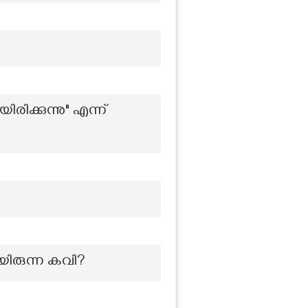
രിക്കുന്നു" എന്ന്
ിരുന്ന കവി?