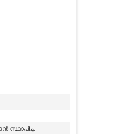
ൻ സ്ഥാപിച്ച