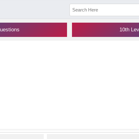
uestions
10th Le