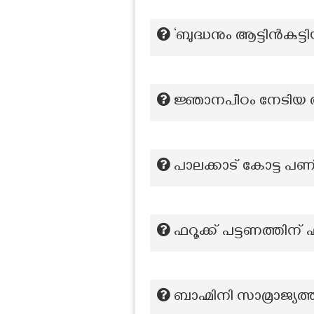
‘ബുദ്ധനും ആട്ടിൻകുട്
ജ്ഞാനപീഠം നേടിയ 
പാലക്കാട് കോട്ട പണി 
ഫറൂക്ക് പട്ടണത്തിന
ബാഹ്മിനി സാമ്രാജ്യത