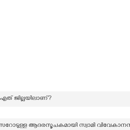
 എത് ജില്ലയിലാണ്?
ംസറോടുള്ള ആദരസൂചകമായി സ്വാമി വിവേകാനന്ദ