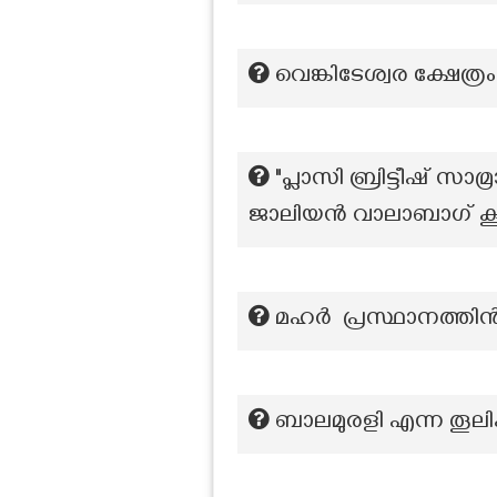
വെങ്കിടേശ്വര ക്ഷേത
"പ്ലാസി ബ്രിട്ടീഷ് സാ
ജാലിയൻ വാലാബാഗ് കൂട്ട
മഹർ പ്രസ്ഥാനത്ത
ബാലമുരളി എന്ന തൂല