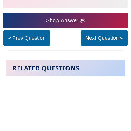
Show Answer
« Prev Question
Next Question »
RELATED QUESTIONS