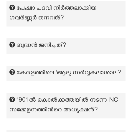
പേഷ്വാ പദവി നിർത്തലാക്കിയ
ഗവർണ്ണർ ജനറൽ?
ബുദ്ധൻ ജനിച്ചത്?
കേരളത്തിലെ 'ആദ്യ സർവ്വകലാശാല?
1901 ല്‍ കൊൽക്കത്തയില്‍ നടന്ന INC
സമ്മേളനത്തിന്‍റെ അധ്യക്ഷന്‍?