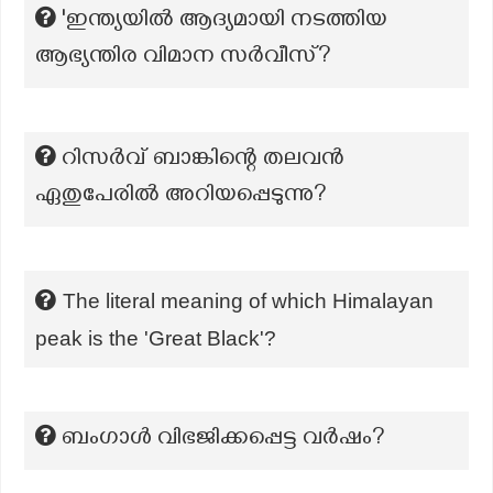
'ഇന്ത്യയിൽ ആദ്യമായി നടത്തിയ
ആഭ്യന്തിര വിമാന സർവീസ്?
റിസർവ് ബാങ്കിന്റെ തലവൻ
ഏതുപേരിൽ അറിയപ്പെടുന്നു?
The literal meaning of which Himalayan
peak is the 'Great Black'?
ബംഗാൾ വിഭജിക്കപ്പെട്ട വർഷം?