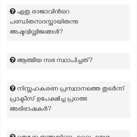
ഏതു രാജാവിൻറെ
പണ്ഡിതസദസ്സായിരുന്നു
അഷ്ടദ്വിഗ്ഗ്വിജങ്ങൾ?
ആത്മീയ സഭ സ്ഥാപിച്ചത്?
നിസ്സഹകരണ പ്രസ്ഥാനത്തെ തുടർന്ന്
പ്രാക്ടീസ് ഉപേക്ഷിച്ച പ്രഗത്ഭ
അഭിഭാഷകർ?