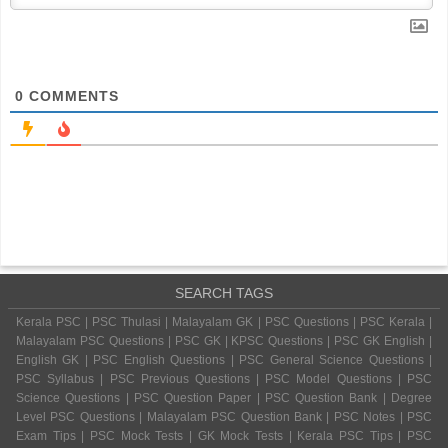
0
COMMENTS
SEARCH TAGS
Kerala PSC | PSC Thulasi | Malayalam GK | PSC Questions | PSC Kerala |
Malayalam PSC Questions | PSC GK | KPSC Questions | PSC GK English |
English GK | PSC English Questions | PSC General Science Questions |
PSC Syllabus | PSC Previous Questions | PSC Model Questions | PSC
Science Questions | PSC Question Paper | PSC Question Bank | Degree
Level PSC Questions | Malayalam PSC Question Bank | PSC Notes | PSC
Exam Tips | PSC Mock Tests | GK Mock Tests | Kerala PSC Tips | PSC