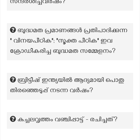
സന്ദർശിച്ചവർഷം?
ബുദ്ധമത പ്രമാണങ്ങൾ പ്രതിപാദിക്കുന്ന
" വിനയപീഠിക"; "സൂക്ത പീഠിക" ഇവ
ക്രോഡീകരിച്ച ബുദ്ധമത സമ്മേളനം?
ബ്രിട്ടീഷ് ഇന്ത്യയിൽ ആദ്യമായി പൊതു
തിരഞ്ഞെടുപ്പ് നടന്ന വർഷം?
കുച്ചലവൃത്തം വഞ്ചിപ്പാട്ട് - രചിച്ചത്?