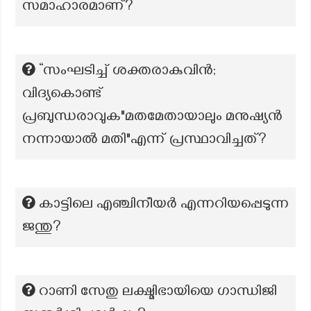
സമാഹാരമാണ്?
“സംഘടിച്ച് ശക്തരാകുവിൻ;
വിദ്യകൊണ്ട്
പ്രബുന്ധരാവുക"മതമേതായാലും മനുഷ്യൻ
നന്നായാൽ മതി"എന്ന് പ്രസ്ഥാവിച്ചത്?
കാട്ടിലെ എഞ്ചിനീയർ എന്നറിയപ്പെടുന്ന
ജന്തു?
റാണി സേതു ലക്ഷ്മിഭായിയെ ഗാന്ധിജി