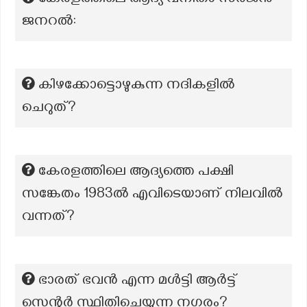
കേരളത്തിലെ ആദ്യ വനിതാ സർജൻ
ജനറൽ:
കിഴക്കോട്ടൊഴുകുന്ന നദികളില്‍
ചെറുത്?
കേരളത്തിലെ ആദ്യത്തെ പക്ഷി
സങ്കേതം 1983ൽ എവിടെയാണ് നിലവിൽ
വന്നത്?
ഭാരത് ഭവൻ എന്ന മൾട്ടി ആർട്ട്
സെന്റർ സ്ഥിതിചെയ്യുന്ന നഗരം?