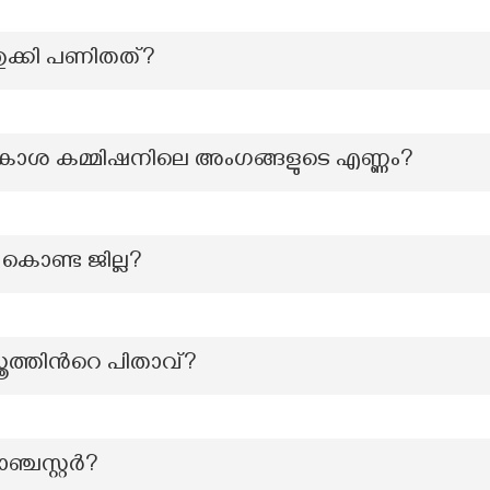
തുക്കി പണിതത്?
കാശ കമ്മിഷനിലെ അംഗങ്ങളുടെ എണ്ണം?
 കൊണ്ട ജില്ല?
രത്തിന്‍റെ പിതാവ്?
ഞ്ചസ്റ്റർ?