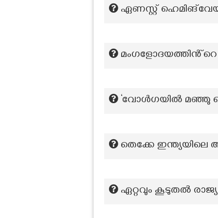
ഏണസ്റ്റ് ഹെമിങ്‌വേയ
മംഗളോദയത്തിൻ്റെ 
‘വോൾഗയിൽ മഞ്ഞു പെ
തെക്കേ ഇന്ത്യയിലെ 
ഏറ്റവും കൂടുതൽ രാജ്യ