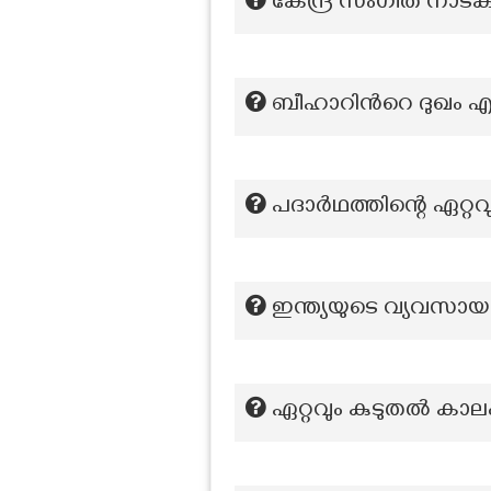
കേന്ദ്ര സംഗീത നാട
ബീഹാറിന്‍റെ ദുഖം എന
പദാർഥത്തിന്റെ ഏറ്
ഇന്ത്യയുടെ വ്യവസായ
ഏറ്റവും കുടുതല്‍ കാല