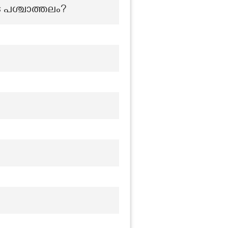
െ പശ്ചാത്തലം?