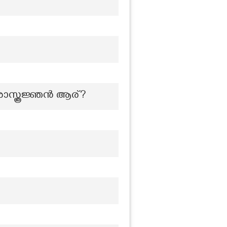
ശാസ്ത്രജ്ഞൻ ആര്?