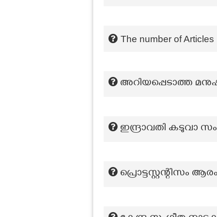
The number of Articles 
അറിയപ്പെടാത്ത മനു
ഇന്ദ്രാവതി കടുവാ സം
പ്രൊട്ടസ്റ്റന്റിസം