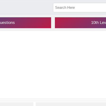
uestions
10th Le