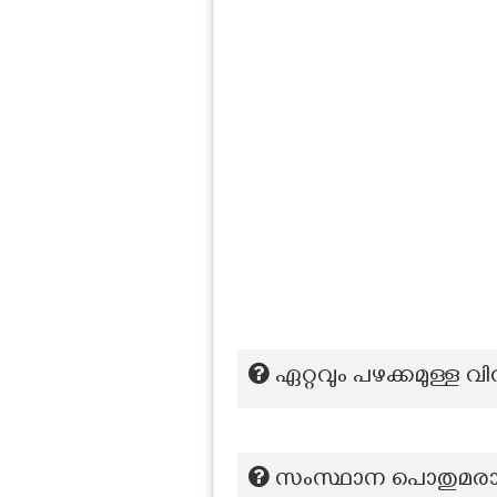
ഏറ്റവും പഴക്കമുള്
സംസ്ഥാന പൊതുമരാമത്ത