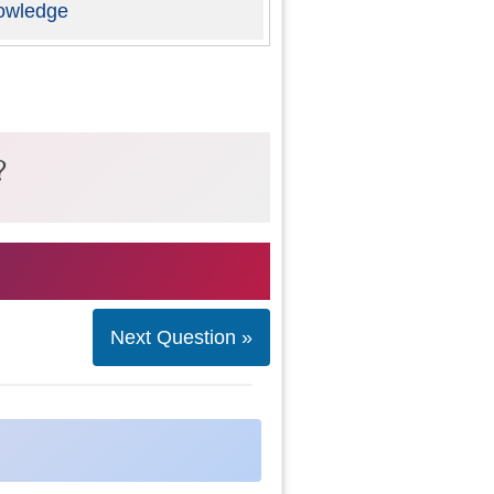
owledge
?
Next Question »