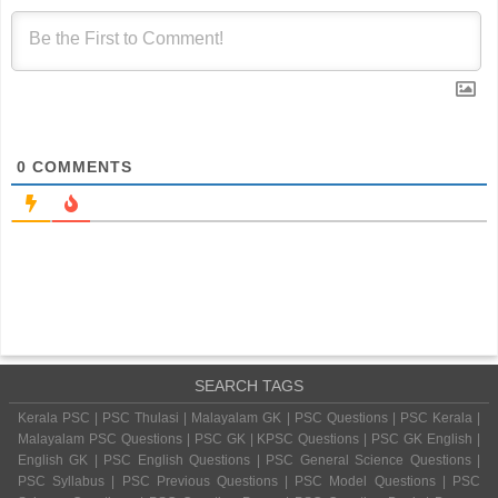
0
COMMENTS
SEARCH TAGS
Kerala PSC | PSC Thulasi | Malayalam GK | PSC Questions | PSC Kerala |
Malayalam PSC Questions | PSC GK | KPSC Questions | PSC GK English |
English GK | PSC English Questions | PSC General Science Questions |
PSC Syllabus | PSC Previous Questions | PSC Model Questions | PSC