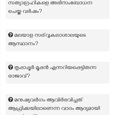
സത്യാഗ്രഹികളെ അഭിസംബോധന
ചെയ്ത വർഷം?
മലയാള സര്വ്വകലാശാലയുടെ
ആസ്ഥാനം?
തൃപ്പാപ്പൂർ മൂപ്പൻ എന്നറിയപ്പെട്ടിരുന്ന
രാജാവ്?
മനുഷ്യവർഗം ആവിർഭവിച്ചത്
ആഫ്രിക്കയിലാണെന്ന വാദം ആദ്യമായി