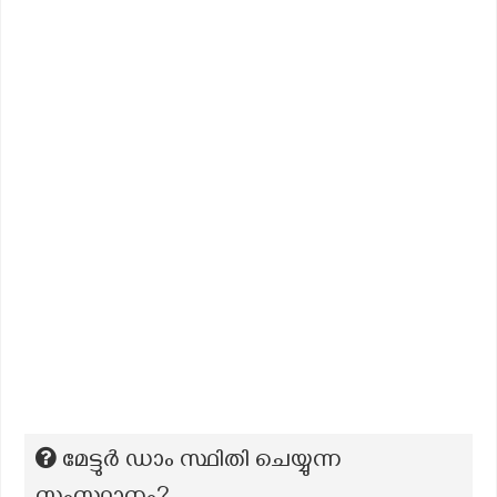
മേട്ടുർ ഡാം സ്ഥിതി ചെയ്യുന്ന