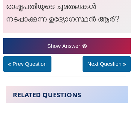
രാഷ്ട്രപതിയുടെ ചുമതലകൾ
നടപ്പാക്കുന്ന ഉദ്യോഗസ്ഥൻ ആര്?
Show Answer
« Prev Question
Next Question »
RELATED QUESTIONS