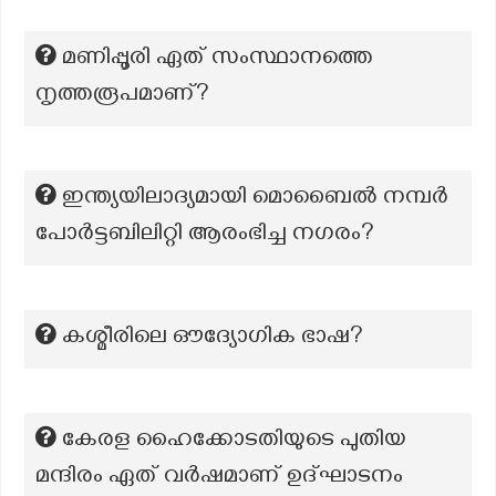
മണിപ്പൂരി ഏത് സംസ്ഥാനത്തെ
നൃത്തരൂപമാണ്?
ഇന്ത്യയിലാദ്യമായി മൊബൈൽ നമ്പർ
പോർട്ടബിലിറ്റി ആരംഭിച്ച നഗരം?
കശ്മീരിലെ ഔദ്യോഗിക ഭാഷ?
കേരള ഹൈക്കോടതിയുടെ പുതിയ
മന്ദിരം ഏത് വർഷമാണ് ഉദ്ഘാടനം