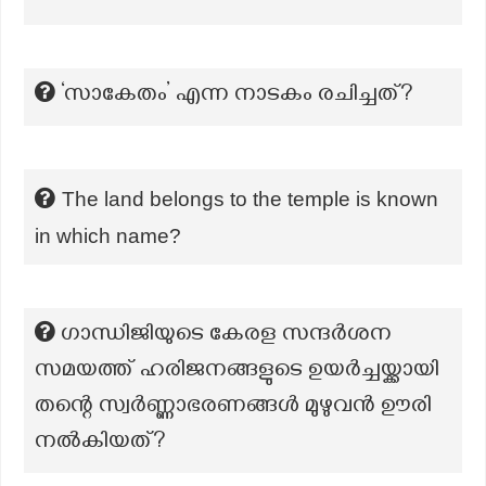
‘സാകേതം’ എന്ന നാടകം രചിച്ചത്?
The land belongs to the temple is known
in which name?
ഗാന്ധിജിയുടെ കേരള സന്ദർശന
സമയത്ത് ഹരിജനങ്ങളുടെ ഉയർച്ചയ്ക്കായി
തന്റെ സ്വർണ്ണാഭരണങ്ങൾ മുഴുവൻ ഊരി
നൽകിയത്?