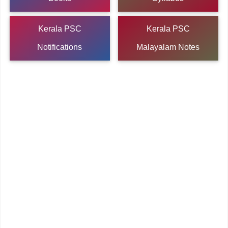
Kerala PSC
Kerala PSC
Notifications
Malayalam Notes