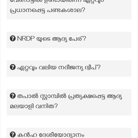
വേണാട്ടിൽ ഉണ്ടായിരുന്ന ഏറ്റവു൦
പ്രധാനപ്പെട്ട പണ്ടകശാല?
NRDP യുടെ ആദ്യ പേര്?
ഏറ്റവും വലിയ നദീജന്യ ദ്വീപ്?
തപാൽ സ്റ്റാമ്പിൽ പ്രത്യക്ഷപ്പെട്ട ആദ്യ
മലയാളി വനിത?
കൻഹ ദേശീയോദ്യാനം