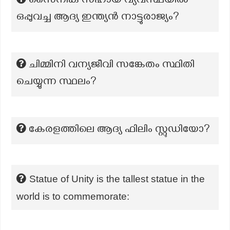
സൈനിക സഹായ വ്യവസ്ഥയിൽ
ഒപ്പുവച്ച ആദ്യ ഇന്ത്യൻ നാട്ടുരാജ്യം?
ചിമ്മിനി വന്യജീവി സങ്കേതം സ്ഥിതി
ചെയ്യുന്ന സ്ഥലം?
കേരളത്തിലെ ആദ്യ ഫിലിം സ്റ്റുഡിയോ?
Statue of Unity is the tallest statue in the
world is to commemorate: