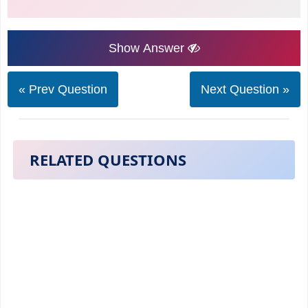
Show Answer
« Prev Question
Next Question »
RELATED QUESTIONS