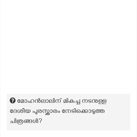
മോഹൻലാലിന് മികച്ച നടനുള്ള
ദേശീയ പുരസ്ക്കാരം നേടിക്കൊടുത്ത
ചിത്രങ്ങൾ?