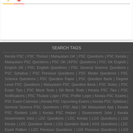
SEARCH TAGS
Kerala PSC | PSC Thulasi | Malayalam GK | PSC Questions | PSC Kerala |
Malayalam PSC Questions | PSC GK | KPSC Questions | PSC GK English |
English GK | PSC English Questions | PSC General Science Questions |
PSC Syllabus | PSC Previous Questions | PSC Model Questions | PSC
Science Questions | PSC Question Paper | PSC Question Bank | Degree
Level PSC Questions | Malayalam PSC Question Bank | PSC Notes | PSC
Exam Tips | PSC Mock Tests | GK Mock Tests | Kerala PSC Tips | PSC
Notifications | PSC Thulasi Login | PSC Profile Login | Kerala PSC Exams |
PSC Exam Calendar | Kerala PSC Upcoming Exams | Kerala PSC Syllabus |
General Science PSC Questions | PSC App | GK Malayalam App | Kerala
PSC Ranked Lists | Kerala PSC Helper | Government Jobs | Kerala
Government Jobs | LDC Questions | LDC Kerala | LGS Questions | LGS
Kerala | LDC Question Bank | LGS Question Bank | KAS Questions | LDC
Exam Pattern | LDC Previous Questions | LGS Previous Questions | LGS