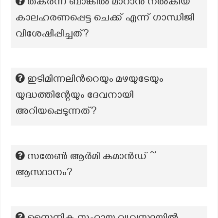
തകർന്ന ബാങ്കിൽ മാറാൻ നൽകിയ
കാലഹരണപ്പെട്ട ചെക്ക് എന്ന് ഗാന്ധിജി
വിശേഷിപ്പിച്ചത്?
ഇടിമിന്നലിന്‍റെയും മഴയുടേയും
യുദ്ധത്തിന്റേയും ദേവനായി
അറിയപ്പെടുന്നത്?
സതേൺ ആർമി കമാൻഡ് ~
ആസ്ഥാനം?