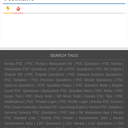
SEARCH TAGS
Kerala PSC | PSC Thulasi | Malayalam GK | PSC Questions | PSC Kerala |
Malayalam PSC Questions | PSC GK | KPSC Questions | PSC GK English |
English GK | PSC English Questions | PSC General Science Questions |
PSC Syllabus | PSC Previous Questions | PSC Model Questions | PSC
Science Questions | PSC Question Paper | PSC Question Bank | Degree
Level PSC Questions | Malayalam PSC Question Bank | PSC Notes | PSC
Exam Tips | PSC Mock Tests | GK Mock Tests | Kerala PSC Tips | PSC
Notifications | PSC Thulasi Login | PSC Profile Login | Kerala PSC Exams |
PSC Exam Calendar | Kerala PSC Upcoming Exams | Kerala PSC Syllabus |
General Science PSC Questions | PSC App | GK Malayalam App | Kerala
PSC Ranked Lists | Kerala PSC Helper | Government Jobs | Kerala
Government Jobs | LDC Questions | LDC Kerala | LGS Questions | LGS