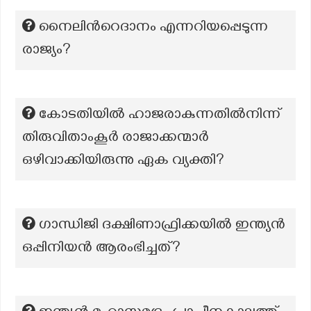
നൈലിന്‍റെദാനം എന്നറിയപ്പെടുന്ന
രാജ്യം?
കോടതിയിൽ ഹാജരാകുന്നതിൽനിന്ന്
തിരുവിതാംകൂർ രാജാക്കന്മാർ
ഒഴിവാക്കിയിരുന്നു ഏക വ്യക്തി?
ഗാന്ധിജി ദക്ഷിണാഫ്രിക്കയിൽ ഇന്ത്യൻ
ഒപ്പിനിയൻ ആരംഭിച്ചത്?