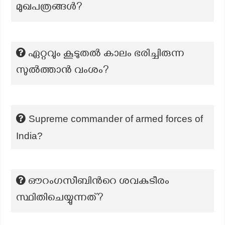
മുഖപത്രങ്ങള്‍?
ഏറ്റവും കൂടുതല്‍ കാലം ഭരിച്ചിരുന്ന
സുല്‍ത്താന്‍ വംശം?
Supreme commander of armed forces of
India?
ഔറംഗസീബിന്‍റെ ശവകുടീരം
സ്ഥിതിചെയ്യുന്നത്?