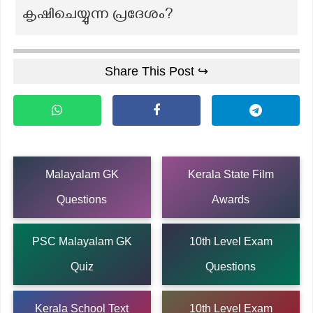
കൃഷിചെയ്യുന്ന പ്രദേശം?
Share This Post ↪
Malayalam GK
Kerala State Film
Questions
Awards
PSC Malayalam GK
10th Level Exam
Quiz
Questions
Kerala School Text
10th Level Exam