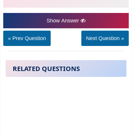
Show Answer
« Prev Question
Next Question »
RELATED QUESTIONS