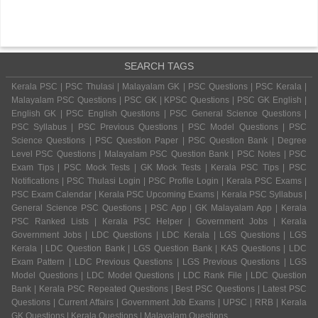
SEARCH TAGS
Kerala PSC | PSC Thulasi | Malayalam GK | PSC Questions | PSC Kerala |
Malayalam PSC Questions | PSC GK | KPSC Questions | PSC GK English |
English GK | PSC English Questions | PSC General Science Questions |
PSC Syllabus | PSC Previous Questions | PSC Model Questions | PSC
Science Questions | PSC Question Paper | PSC Question Bank | Degree
Level PSC Questions | Malayalam PSC Question Bank | PSC Notes | PSC
Exam Tips | PSC Mock Tests | GK Mock Tests | Kerala PSC Tips | PSC
Notifications | PSC Thulasi Login | PSC Profile Login | Kerala PSC Exams |
PSC Exam Calendar | Kerala PSC Upcoming Exams | Kerala PSC Syllabus |
General Science PSC Questions | PSC App | GK Malayalam App | Kerala
PSC Ranked Lists | Kerala PSC Helper | Government Jobs | Kerala
Government Jobs | LDC Questions | LDC Kerala | LGS Questions | LGS
Kerala | LDC Question Bank | LGS Question Bank | KAS Questions | LDC
Exam Pattern | LDC Previous Questions | LGS Previous Questions | LGS
Model Questions | LDC Model Questions | LDC Rank File | LDC Question
Bank | Kerala PSC Repeated Questions | Best PSC Questions | Latest PSC
Questions | Current Affairs | Government Job Exams | UPSC | RRB | Kerala
GK Questions | Kerala Questions | Malayalam Questions