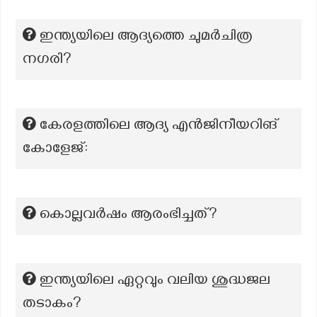
ഇന്ത്യയിലെ ആദ്യത്തെ ചുമർചിത്ര
നഗരി?
കേരളത്തിലെ ആദ്യ എൻജിനീയറിങ്
കോളേജ്:
കൊല്ലവർഷം ആരംഭിച്ചത്?
ഇന്ത്യയിലെ ഏറ്റവും വലിയ ശുദ്ധജല
തടാകം?