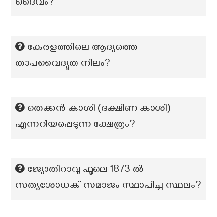
ദൈവം?
കേരളത്തിലെ ആദ്യത്തെ
താപവൈദ്യുത നിലം?
തെക്കൻ കാശി (ദക്ഷിണ കാശി)
എന്നറിയപ്പെടുന്ന ക്ഷേത്രം?
ജ്യോതിറാവു ഫൂലെ 1873 ൽ
സത്യശോധക് സമാജം സ്ഥാപിച്ച സ്ഥലം?