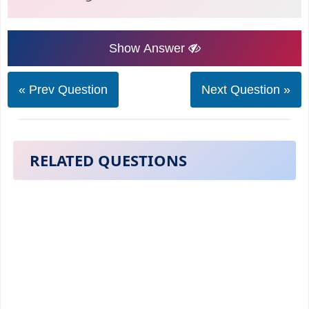
Show Answer
« Prev Question
Next Question »
RELATED QUESTIONS