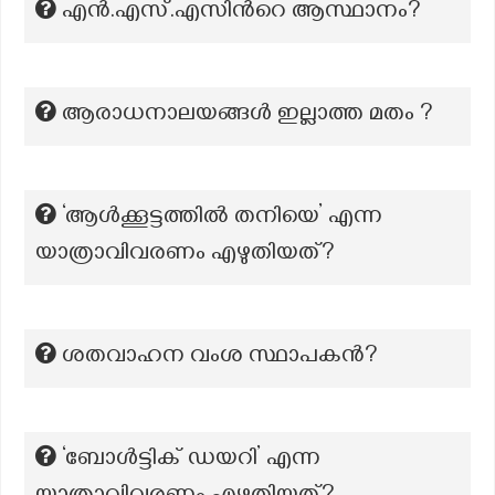
എന്‍.എസ്.എസിന്‍റെ ആസ്ഥാനം?
ആരാധനാലയങ്ങൾ ഇല്ലാത്ത മതം ?
‘ആൾക്കൂട്ടത്തിൽ തനിയെ’ എന്ന
യാത്രാവിവരണം എഴുതിയത്?
ശതവാഹന വംശ സ്ഥാപകന്‍?
‘ബോൾട്ടിക് ഡയറി’ എന്ന