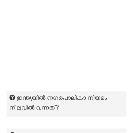
ഇന്ത്യയിൽ നഗരപാലികാ നിയമം
നിലവിൽ വന്നത്?