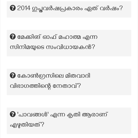
2014 ഗുപ്തവര്‍ഷപ്രകാരം ഏത് വര്‍ഷം?
മേക്കിങ് ഓഫ് മഹാത്മ എന്ന
സിനിമയുടെ സംവിധായകൻ?
കോൺഗ്രസിലെ മിതവാദി
വിഭാഗത്തിന്റെ നേതാവ്?
'പാവങ്ങൾ' എന്ന കൃതി ആരാണ്
എഴുതിയത്?