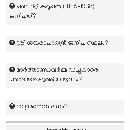
പണ്ഡിറ്റ് കറുപ്പൻ (1885-1938)
ജനിച്ചത്?
ശ്രീ ശങ്കരാചാര്യന്‍ ജനിച്ച സ്ഥലം?
മാർത്താണ്ഡവർമ്മ ഡച്ചുകാരെ
പരാജയപ്പെടുത്തിയ യുദ്ധം?
വ്യോമസേന ദിനം?