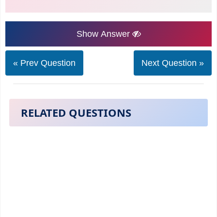
Show Answer
« Prev Question
Next Question »
RELATED QUESTIONS