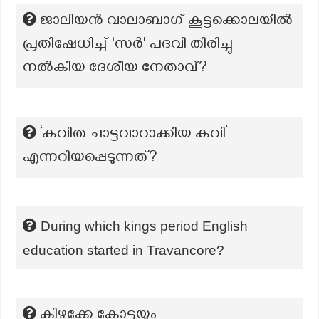
ജാലിയൻ വാലാബാഗ് കൂട്ടക്കൊലയിൽ
പ്രതിഷേധിച്ച് 'സർ' പദവി തിരിച്ചു
നൽകിയ ദേശീയ നേതാവ്?
‘കവിത ചാട്ടവാറാക്കിയ കവി’
എന്നറിയപ്പെടുന്നത്?
During which kings period English
education started in Travancore?
കിഴക്കേ കോട്ടയും