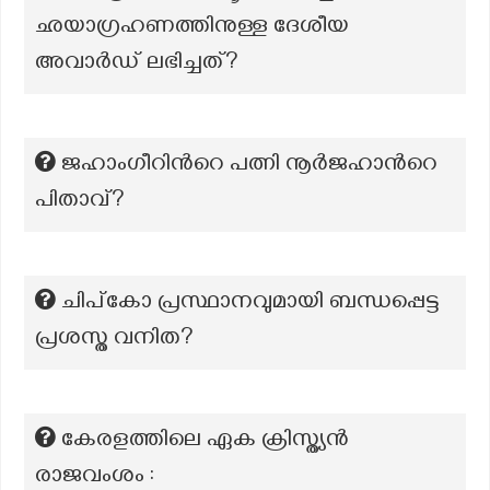
ഛയാഗ്രഹണത്തിനുള്ള ദേശീയ
അവാര്‍ഡ്‌ ലഭിച്ചത്?
ജഹാംഗീറിൻറെ പത്നി നൂർജഹാൻറെ
പിതാവ്?
ചിപ്കോ പ്രസ്ഥാനവുമായി ബന്ധപ്പെട്ട
പ്രശസ്ത വനിത?
കേരളത്തിലെ ഏക ക്രിസ്ത്യൻ
രാജവംശം :