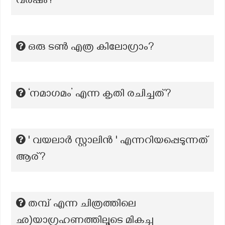
വർഷം?
ഒരു ടൺ എത്ര കിലോഗ്രാം?
‘നമാഗമം’ എന്ന കൃതി രചിച്ചത്?
' വയലാർ സ്റ്റാലിൻ ' എന്നറിയപ്പെടുന്നത്
ആര്?
തമ്പ് എന്ന ചിത്രത്തിലെ
ഛ)യാഗ്രഹണത്തിലൂടെ മികച്ച