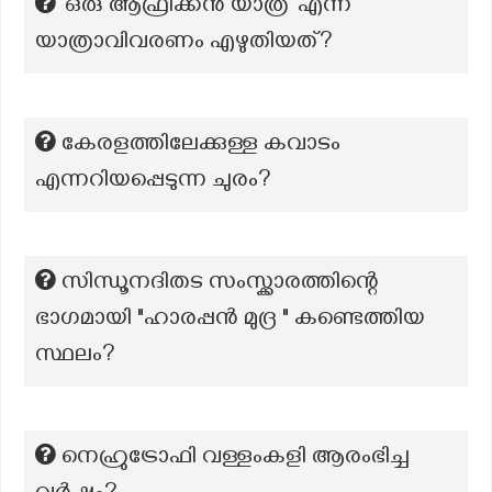
‘ഒരു ആഫ്രിക്കൻ യാത്ര’ എന്ന
യാത്രാവിവരണം എഴുതിയത്?
കേരളത്തിലേക്കുള്ള കവാടം
എന്നറിയപ്പെടുന്ന ചുരം?
സിന്ധൂനദിതട സംസ്ക്കാരത്തിന്റെ
ഭാഗമായി "ഹാരപ്പൻ മുദ്ര " കണ്ടെത്തിയ
സ്ഥലം?
നെഹ്രുട്രോഫി വള്ളംകളി ആരംഭിച്ച