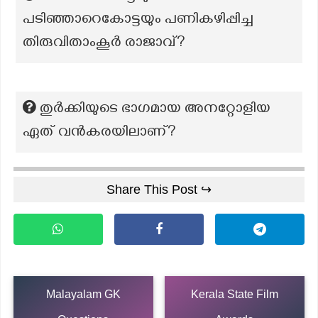
പടിഞ്ഞാറെകോട്ടയും പണികഴിപ്പിച്ച
തിരുവിതാംകൂർ രാജാവ്?
തുർക്കിയുടെ ഭാഗമായ അനറ്റോളിയ
ഏത് വൻകരയിലാണ്?
Share This Post ↪
Malayalam GK
Kerala State Film