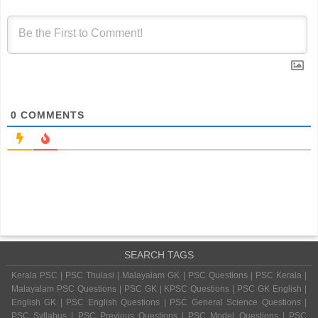
0
COMMENTS
SEARCH TAGS
Kerala PSC | PSC Thulasi | Malayalam GK | PSC Questions | PSC Kerala |
Malayalam PSC Questions | PSC GK | KPSC Questions | PSC GK English |
English GK | PSC English Questions | PSC General Science Questions |
PSC Syllabus | PSC Previous Questions | PSC Model Questions | PSC