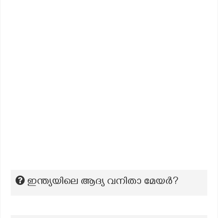
ഇന്ത്യയിലെ ആദ്യ വനിതാ മേയർ?