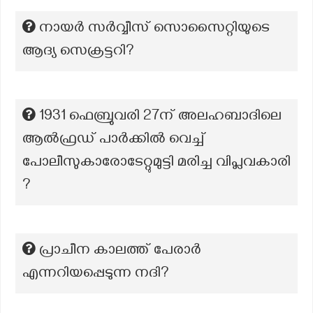
നായര്‍ സര്‍വ്വീസ് സൊസൈറ്റിയുടെ
ആദ്യ സെക്രട്ടറി?
1931 ഫെബ്രുവരി 27ന് അലഹബാദിലെ
ആൽഫ്രഡ് പാർക്കിൽ വെച്ച്
പോലീസുകാരോടേറ്റുമുട്ടി മരിച്ച വിപ്ലവകാരി
?
പ്രാചീന കാലത്ത് പേരാർ
എന്നറിയപ്പെടുന്ന നദി?