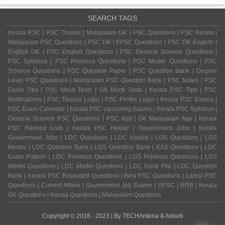
SEARCH TAGS
Kerala PSC | PSC Thulasi | Malayalam GK | PSC Questions | PSC Kerala |
Malayalam PSC Questions | PSC GK | KPSC Questions | PSC GK English |
English GK | PSC English Questions | PSC General Science Questions |
PSC Syllabus | PSC Previous Questions | PSC Model Questions | PSC
Science Questions | PSC Question Paper | PSC Question Bank | Degree
Level PSC Questions | Malayalam PSC Question Bank | PSC Notes | PSC
Exam Tips | PSC Mock Tests | GK Mock Tests | Kerala PSC Tips | PSC
Notifications | PSC Thulasi Login | PSC Profile Login | Kerala PSC Exams |
PSC Exam Calendar | Kerala PSC Upcoming Exams | Kerala PSC Syllabus |
General Science PSC Questions | PSC App | GK Malayalam App | Kerala
PSC Ranked Lists | Kerala PSC Helper | Government Jobs | Kerala
Government Jobs | LDC Questions | LDC Kerala | LGS Questions | LGS
Kerala | LDC Question Bank | LGS Question Bank | KAS Questions | LDC
Exam Pattern | LDC Previous Questions | LGS Previous Questions | LGS
Model Questions | LDC Model Questions | LDC Rank File | LDC Question
Bank | Kerala PSC Repeated Questions | Best PSC Questions | Latest PSC
Questions | Current Affairs | Government Job Exams | UPSC | RRB | Kerala
GK Questions | Kerala Questions | Malayalam Questions
Copyright © 2016 - 2023 | By
TECHAntena
&
Adeeb