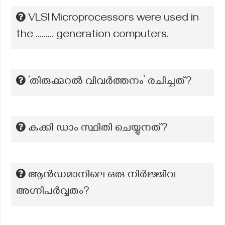
VLSI Microprocessors were used in
the ......... generation computers.
‘തിരുക്കുറൽ വിവർത്തനം’ രചിച്ചത്?
കക്കി ഡാം സ്ഥിതി ചെയ്യുനത്?
ആന്‍ഡമാനിലെ ഒരു നിര്‍ജ്ജീവ
അഗ്നിപര്‍വ്വതം?