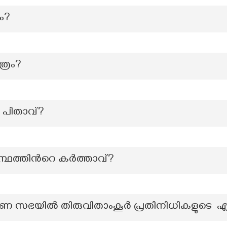
ം?
ത്രം?
െ പിതാവ്?
ന്ഥത്തിന്‍റെ കർത്താവ്?
 സഭയിൽ തിരുവിതാംകൂർ പ്രതിനിധികളുടെ എ