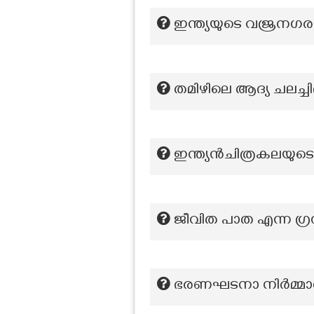
ഇന്ത്യയുടെ വജ്രനഗര
തമിഴിലെ ആദ്യ ചലച്ചി
ഇന്ത്യന്‍ചിത്രകലയുട
ജീവിത പാത എന്ന ഗ്ര
ഭരണഘടനാ നിർമ്മാണ