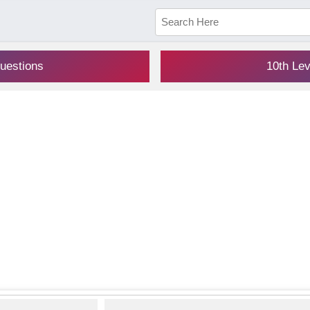
uestions
10th Le