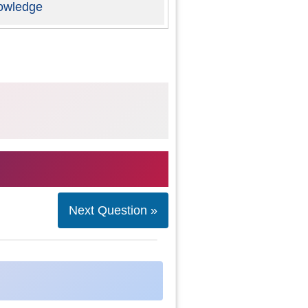
owledge
Next Question »