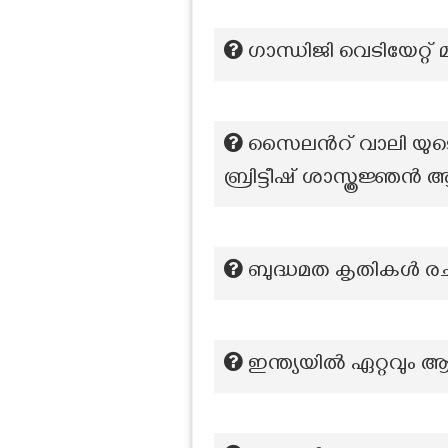
ഗാന്ധിജി വെടിയേറ്റ്
സൈലൻറ് വാലി യുടെ പ
ബ്രിട്ടീഷ് ശാസ്ത്രജ്ഞ
ബുദ്ധമത കൃതികൾ രചിക
ഇന്ത്യയിൽ ഏറ്റവും ആ