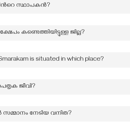
തിന്‍റെ സ്ഥാപകന്‍?
ഷേപം കണ്ടെത്തിയിട്ടുള്ള ജില്ല?
Smarakam is situated in which place?
പൈതൃക ജീവി?
സമ്മാനം നേടിയ വനിത?