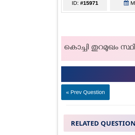
ID:
#15971
Ma
കൊച്ചി തുറമുഖം സ്ഥ
« Prev Question
RELATED QUESTIO