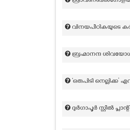
ശ്രാവണബൽഗോളയിൽ വ
വിനയപീഠികയുടെ കർ
ബ്രഹ്മാനന്ദ ശിവയോ
‘ഒരുപിടി നെല്ലിക്ക’
ദുർഗാപൂർ സ്റ്റീൽ പ്ല