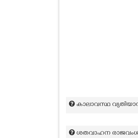
കാലാവസ്ഥ വ്യതിയാന 
ശതവാഹന രാജവം