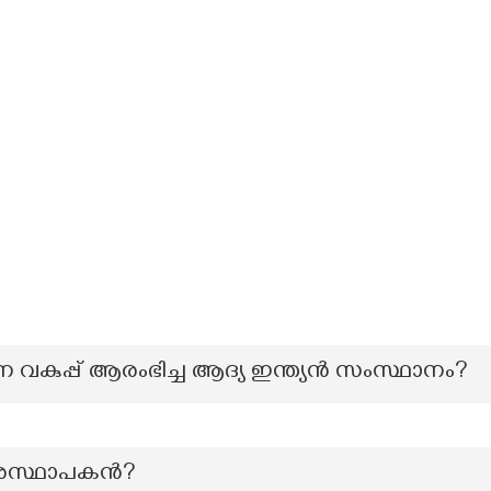
വകുപ്പ് ആരംഭിച്ച ആദ്യ ഇന്ത്യൻ സംസ്ഥാനം?
ശസ്ഥാപകൻ?