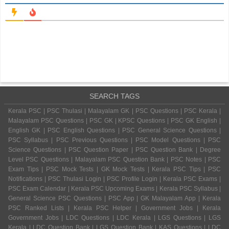
SEARCH TAGS
Kerala PSC | PSC Thulasi | Malayalam GK | PSC Questions | PSC Kerala |
Malayalam PSC Questions | PSC GK | KPSC Questions | PSC GK English |
English GK | PSC English Questions | PSC General Science Questions |
PSC Syllabus | PSC Previous Questions | PSC Model Questions | PSC
Science Questions | PSC Question Paper | PSC Question Bank | Degree
Level PSC Questions | Malayalam PSC Question Bank | PSC Notes | PSC
Exam Tips | PSC Mock Tests | GK Mock Tests | Kerala PSC Tips | PSC
Notifications | PSC Thulasi Login | PSC Profile Login | Kerala PSC Exams |
PSC Exam Calendar | Kerala PSC Upcoming Exams | Kerala PSC Syllabus |
General Science PSC Questions | PSC App | GK Malayalam App | Kerala
PSC Ranked Lists | Kerala PSC Helper | Government Jobs | Kerala
Government Jobs | LDC Questions | LDC Kerala | LGS Questions | LGS
Kerala | LDC Question Bank | LGS Question Bank | KAS Questions | LDC