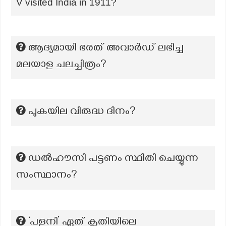
V visited India in 1911?
ആദ്യമായി ഭരത് അവാര്‍ഡ്‌ ലഭിച്ച
മലയാള ചലച്ചിത്രം?
പുകയില വിരുദ്ധ ദിനം?
ഡൽഹൗസി പട്ടണം സ്ഥിതി ചെയ്യുന്ന
സംസ്ഥാനം?
‘പളനി’ ഏത് കൃതിയിലെ