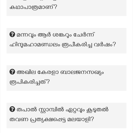
കഥാപാത്രമാണ്?
മന്നവും ആർ ശങ്കറും ചേർന്ന്
ഹിന്ദുമഹാമണ്ഡലം രൂപീകരിച്ച വർഷം?
അഖില കേരളാ ബാലജനസഖ്യം
രൂപികരിച്ചത്?
തപാല്‍ സ്റ്റാമ്പില്‍ ഏറ്റവും കൂടുതല്‍
തവണ പ്രത്യക്ഷപ്പെട്ട മലയാളി?