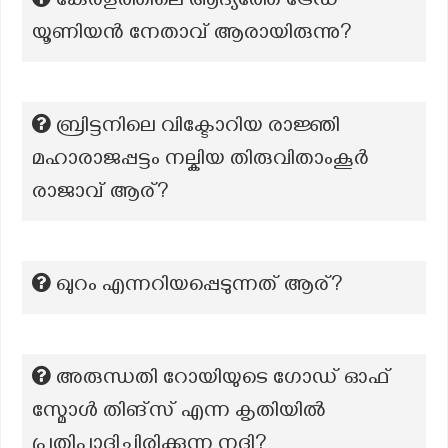
കേരളത്തിലെ ആദ്യത്തേ ട്രേഡ്
യൂണിയന്‍ നേതാവ് ആരായിരുന്നു?
ബ്രിട്ടനിലെ വിക്ടോറിയ രാജ്ഞി
മഹാരാജപ്പട്ടം നല്കിയ തിരുവിതാംകൂർ
രാജാവ് ആര്?
ഖുറം എന്നറിയപ്പെടുന്നത് ആര്?
അരുന്ധതി റോയിയുടെ ഗോഡ് ഓഫ്
സ്മോൾ തിങ്സ് എന്ന കൃതിയിൽ
പ്രതിപാദിച്ചിരിക്കുന്ന നദി?