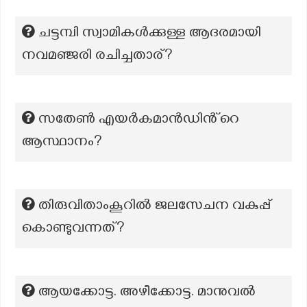
ചട്ടമ്പി സ്വാമികൾക്കുള്ള ആദരമായി
നവമഞ്ജരി രചിച്ചതാര്?
സതേൺ എയർകമാൻഡിൻ്റെ
ആസ്ഥാനം?
തിരുവിതാംകൂറിൽ ജലസേചന വകുപ്പ്
കൊണ്ടുവന്നത്?
ആയക്കോട്ട. അഴീക്കോട്ട. മാനുവൽ