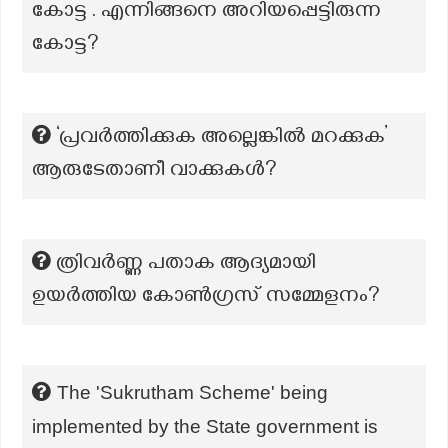
കോട്ട . എന്നിങ്ങനെ അറിയപ്പെട്ടിരുന്ന
കോട്ട?
‘പ്രവർത്തിക്കുക അല്ലെങ്കിൽ മറക്കുക’
ആരുടേതാണീ വാക്കുകൾ?
ത്രിവർണ്ണ പതാക ആദ്യമായി
ഉയർത്തിയ കോൺഗ്രസ് സമ്മേളനം?
The 'Sukrutham Scheme' being
implemented by the State government is