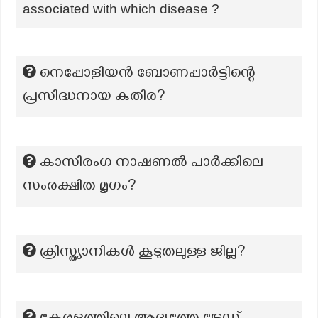
associated with which disease ?
നെപ്പോളിയൻ ബോണപ്പാർട്ടിന്റെ
പ്രസിദ്ധനായ കുതിര?
കാസിരംഗ നാഷണൽ പാർക്കിലെ
സംരക്ഷിത മൃഗം?
ക്രിസ്ത്യാനികൾ കൂടുതലുള്ള ജില്ല?