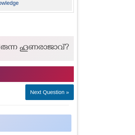
owledge
്ചിരുന്ന ഹൂണരാജാവ്?
Next Question »