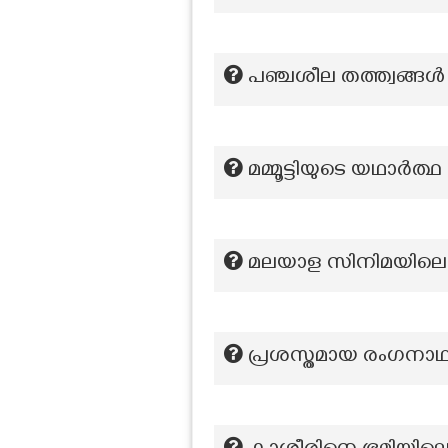
പഞ്ചശീല തത്ത്വങ്ങൾ
മമ്മൂട്ടിയുടെ യഥാർത്
മലയാള സിനിമയിലെ
പ്രശസ്തമായ രംഗനാഥ ക