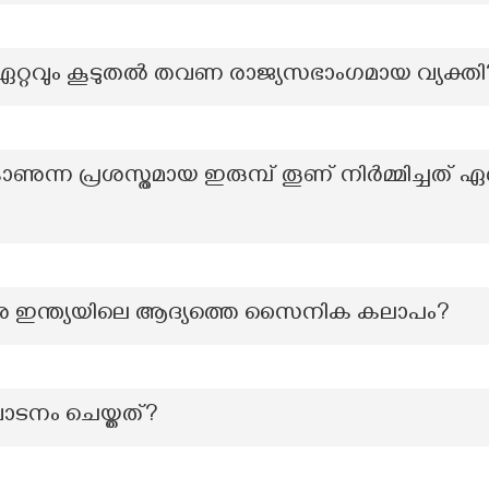
 ഏറ്റവും കൂടുതല്‍ തവണ രാജ്യസഭാംഗമായ വ്യക്തി
ുന്ന പ്രശസ്തമായ ഇരുമ്പ് തൂണ് നിർമ്മിച്ചത്
തിരെ ഇന്ത്യയിലെ ആദ്യത്തെ സൈനിക കലാപം?
ഘാടനം ചെയ്തത്?