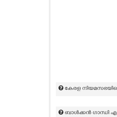
കേരള നിയമസഭയിലെ ഏറ
ബാൾക്കൻ ഗാന്ധി എന്