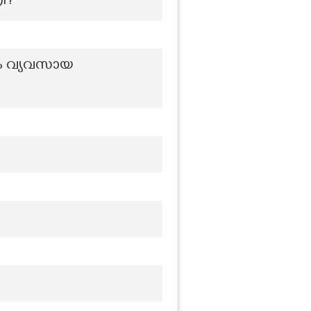
രി?
ും വ്യവസായ