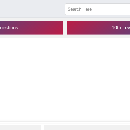
uestions
10th Le