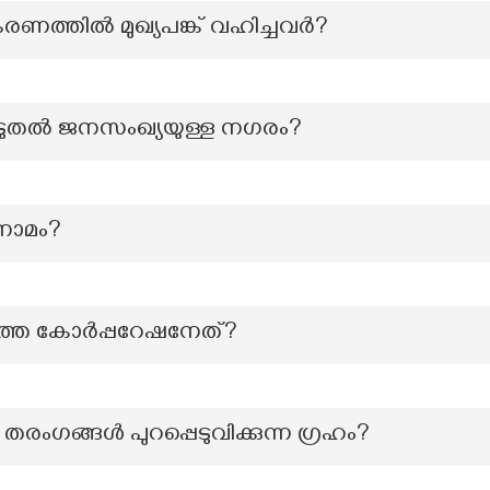
ീകരണത്തിൽ മുഖ്യപങ്ക് വഹിച്ചവർ?
കൂടുതൽ ജനസംഖ്യയുള്ള നഗരം?
നാമം?
തെ കോര്‍പ്പറേഷനേത്?
ഗങ്ങൾ പുറപ്പെടുവിക്കുന്ന ഗ്രഹം?