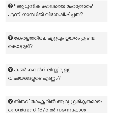
" ആധുനിക കാലത്തെ മഹാത്ഭുതം"
എന്ന് ഗാന്ധിജി വിശേഷിപ്പിച്ചത്?
കേരളത്തിലെ ഏറ്റവും ഉയരം കൂടിയ
കൊടുമുടി?
കൺ കറന്‍റ് ലിസ്റ്റിലുള്ള
വിഷയങ്ങളുടെ എണ്ണം?
തിരുവിതാംകൂറിൽ ആദ്യ ക്രമികൃതമായ
സെൻസസ് 1875 ൽ നടന്നപ്പോൾ