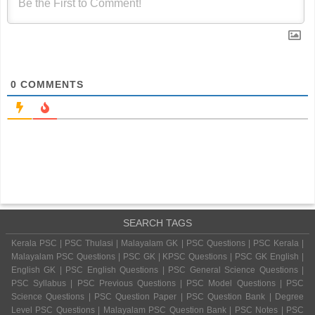
0
COMMENTS
SEARCH TAGS
Kerala PSC | PSC Thulasi | Malayalam GK | PSC Questions | PSC Kerala |
Malayalam PSC Questions | PSC GK | KPSC Questions | PSC GK English |
English GK | PSC English Questions | PSC General Science Questions |
PSC Syllabus | PSC Previous Questions | PSC Model Questions | PSC
Science Questions | PSC Question Paper | PSC Question Bank | Degree
Level PSC Questions | Malayalam PSC Question Bank | PSC Notes | PSC