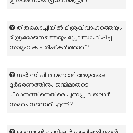
പ്രഗൽഭനായ പ്രധാനമന്ത്രി ?
തിരുകൊച്ചിയിൽ മിശ്രവിവാഹത്തെയും
മിശ്രഭോജനത്തെയും പ്രോത്സാഹിപ്പിച്ച
സാമൂഹിക പരിഷ്‌കർത്താവ്?
സർ സി പി രാമസ്വാമി അയ്യരുടെ
ദുർഭരണത്തിനും ജന്മിമാരുടെ
പീഡനത്തിനെതിരെ പുന്നപ്ര വയലാർ
സമരം നടന്നത് എന്ന്?