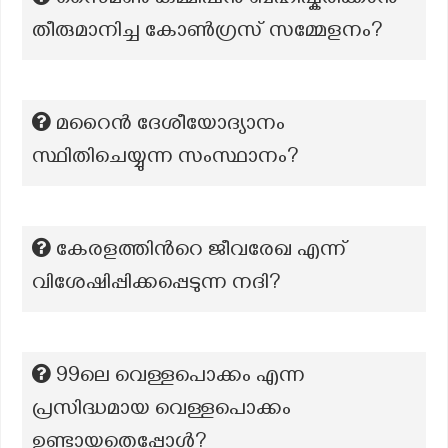
സൈമൺ കമ്മിഷൻ ബഹിഷ്കരിക്കാൻ
തീരുമാനിച്ച കോൺഗ്രസ് സമ്മേളനം?
മറൈൻ ദേശീയോദ്യാനം
സ്ഥിതിചെയ്യുന്ന സംസ്ഥാനം?
കേരളത്തിന്‍റെ ജീവരേഖ എന്ന്
വിശേഷിപ്പിക്കപ്പെടുന്ന നദി?
99ലെ വെള്ളപൊക്കം എന്ന
പ്രസിദ്ധമായ വെള്ളപൊക്കം
ഉണ്ടായതെപ്പോൾ?