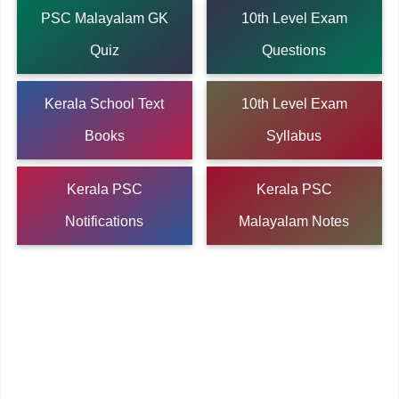
PSC Malayalam GK
10th Level Exam
Quiz
Questions
Kerala School Text
10th Level Exam
Books
Syllabus
Kerala PSC
Kerala PSC
Notifications
Malayalam Notes