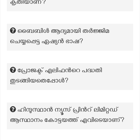
കൃതിയാണ്?
ബൈബിൾ ആദ്യമായി തർജ്ജിമ
ചെയ്യപ്പെട്ട ഏഷ്യൻ ഭാഷ?
പ്രോജക്ട് എലിഫന്‍റെ പദ്ധതി
തുടങ്ങിയതെപ്പോള്‍?
ഹിന്ദുസ്ഥാൻ ന്യൂസ് പ്രിൻറ് ലിമിറ്റഡ്
ആസ്ഥാനം കോട്ടയത്ത് എവിടെയാണ്?