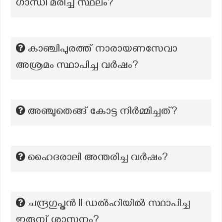
ഗാന്ധി മരിച്ച സ്ഥലം?
കാഞ്ചിപുരത്ത് നാരായണസേവാ
അശ്രമം സ്ഥാപിച്ച വർഷം?
അഞ്ചുതെങ്ങ് കോട്ട നിർമ്മിച്ചത്?
ഹൈദരാലി അന്തരിച്ച വർഷം?
ചന്ദ്രഗുപ്തൻ Il ഡൽഹിയിൽ സ്ഥാപിച്ച
ഇരുമ്പ് ശാസനം?