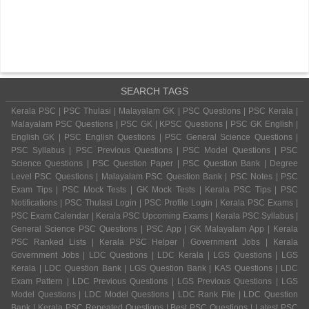
SEARCH TAGS
Kerala PSC | PSC Thulasi | Malayalam GK | PSC Questions | PSC Kerala |
Malayalam PSC Questions | PSC GK | KPSC Questions | PSC GK English |
English GK | PSC English Questions | PSC General Science Questions |
PSC Syllabus | PSC Previous Questions | PSC Model Questions | PSC
Science Questions | PSC Question Paper | PSC Question Bank | Degree
Level PSC Questions | Malayalam PSC Question Bank | PSC Notes | PSC
Exam Tips | PSC Mock Tests | GK Mock Tests | Kerala PSC Tips | PSC
Notifications | PSC Thulasi Login | PSC Profile Login | Kerala PSC Exams |
PSC Exam Calendar | Kerala PSC Upcoming Exams | Kerala PSC Syllabus |
General Science PSC Questions | PSC App | GK Malayalam App | Kerala
PSC Ranked Lists | Kerala PSC Helper | Government Jobs | Kerala
Government Jobs | LDC Questions | LDC Kerala | LGS Questions | LGS
Kerala | LDC Question Bank | LGS Question Bank | KAS Questions | LDC
Exam Pattern | LDC Previous Questions | LGS Previous Questions | LGS
Model Questions | LDC Model Questions | LDC Rank File | LDC Question
Bank | Kerala PSC Repeated Questions | Best PSC Questions | Latest PSC