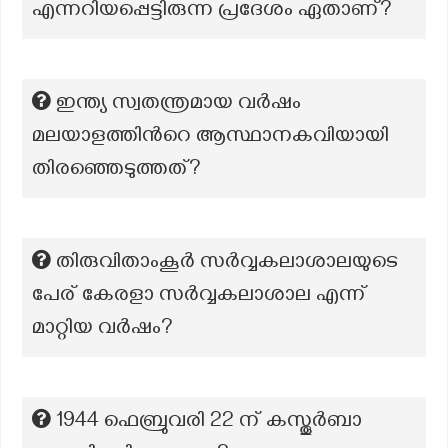
എന്നറിയപ്പെട്ടിരുന്ന പ്രദേശം ഏതാണ്?
ഇന്ത്യ സ്വതന്ത്രമായ വർഷം
മലയാളത്തിൻറെ ആസ്ഥാനകവിയായി
തിരഞ്ഞെടുത്തത്?
തിരുവിതാംകൂർ സർവ്വകലാശാലയുടെ
പേര് കേരളാ സർവ്വകലാശാല എന്ന്
മാറ്റിയ വർഷം?
1944 ഫെബ്രുവരി 22 ന് കസ്തൂർബാ