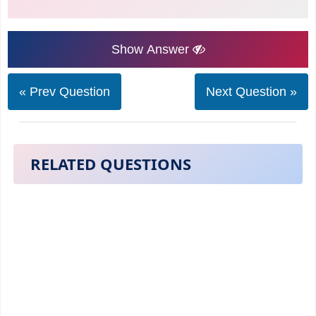
Show Answer
« Prev Question
Next Question »
RELATED QUESTIONS