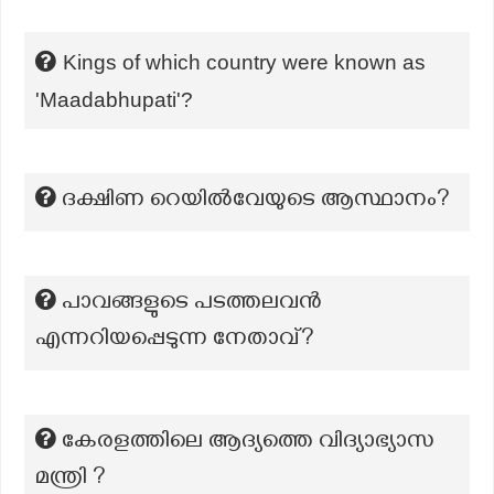
Kings of which country were known as
'Maadabhupati'?
ദക്ഷിണ റെയിൽവേയുടെ ആസ്ഥാനം?
പാവങ്ങളുടെ പടത്തലവൻ
എന്നറിയപ്പെടുന്ന നേതാവ്?
കേരളത്തിലെ ആദ്യത്തെ വിദ്യാഭ്യാസ
മന്ത്രി ?