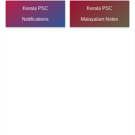
Kerala PSC
Kerala PSC
Notifications
Malayalam Notes