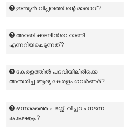
ഇന്ത്യൻ വിപ്ലവത്തിന്റെ മാതാവ്?
അറബിക്കടലിൻറെ റാണി
എന്നറിയപ്പെടുന്നത്?
കേരളത്തിൽ പദവിയിലിരിക്കെ
അന്തരിച്ച ആദ്യ കേരളം ഗവർണർ?
ഒന്നാമത്തെ പഴശ്ശി വിപ്ലവം നടന്ന
കാലഘട്ടം?