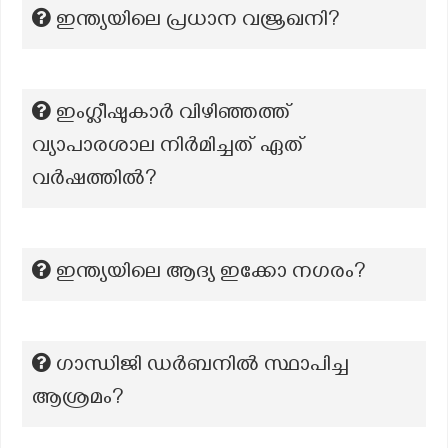
ഇന്ത്യയിലെ പ്രധാന വജ്രഖനി?
ഇംഗ്ലീഷുകാർ വിഴിഞ്ഞത്ത്
വ്യാപാരശാല നിർമിച്ചത് ഏത്
വർഷത്തിൽ?
ഇന്ത്യയിലെ ആദ്യ ഇക്കോ നഗരം?
ഗാന്ധിജി ഡർബനിൽ സ്ഥാപിച്ച
ആശ്രമം?