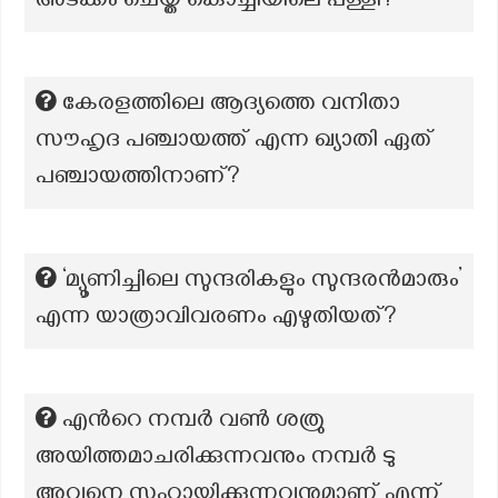
അടക്കം ചെയ്ത കൊച്ചിയിലെ പള്ളി?
കേരളത്തിലെ ആദ്യത്തെ വനിതാ
സൗഹൃദ പഞ്ചായത്ത് എന്ന ഖ്യാതി ഏത്
പഞ്ചായത്തിനാണ്?
‘മ്യൂണിച്ചിലെ സുന്ദരികളും സുന്ദരൻമാരും’
എന്ന യാത്രാവിവരണം എഴുതിയത്?
എന്‍റെ നമ്പർ വൺ ശത്രു
അയിത്തമാചരിക്കുന്നവനും നമ്പർ ടു
അവനെ സഹായിക്കുന്നവനുമാണ് എന്ന്