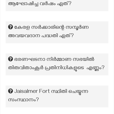
ആഘോഷിച്ച വർഷം ഏത്?
കേരള സർക്കാരിന്റെ സമ്പൂർണ
അവയവദാന പദ്ധതി ഏത്?
ഭരണഘടനാ നിർമ്മാണ സഭയിൽ
തിരുവിതാംകൂർ പ്രതിനിധികളുടെ എണ്ണം?
Jaisalmer Fort സ്ഥിതി ചെയ്യുന്ന
സംസ്ഥാനം?