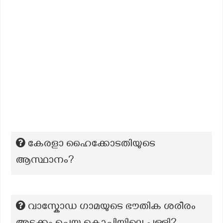
കേരളാ ഹൈക്കോടതിയുടെ
ആസ്ഥാനം?
വാസ്കോഡ ഗാമയുടെ ഭൗതിക ശരീരം