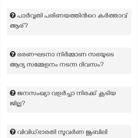
പാര്‍വ്വതി പരിണയത്തിന്‍റെ കര്‍ത്താവ്
ആര്?
ഭരണഘടനാ നിർമ്മാണ സഭയുടെ
ആദ്യ സമ്മേളനം നടന്ന ദിവസം?
ജനസംഖ്യാ വളർച്ചാ നിരക്ക് കൂടിയ
ജില്ല?
വിവിധ്ഭാരതി സുവർണ ജൂബിലി