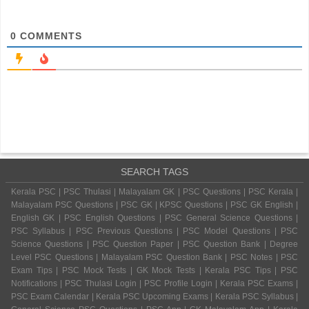
0
COMMENTS
SEARCH TAGS
Kerala PSC | PSC Thulasi | Malayalam GK | PSC Questions | PSC Kerala |
Malayalam PSC Questions | PSC GK | KPSC Questions | PSC GK English |
English GK | PSC English Questions | PSC General Science Questions |
PSC Syllabus | PSC Previous Questions | PSC Model Questions | PSC
Science Questions | PSC Question Paper | PSC Question Bank | Degree
Level PSC Questions | Malayalam PSC Question Bank | PSC Notes | PSC
Exam Tips | PSC Mock Tests | GK Mock Tests | Kerala PSC Tips | PSC
Notifications | PSC Thulasi Login | PSC Profile Login | Kerala PSC Exams |
PSC Exam Calendar | Kerala PSC Upcoming Exams | Kerala PSC Syllabus |