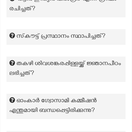
രചിച്ചത്?
സ്‌കൗട്ട് പ്രസ്ഥാനം സ്ഥാപിച്ചത്?
തകഴി ശിവശങ്കരപ്പിള്ളയ്ക്ക് ജ്ഞാനപീഠം
ലഭിച്ചത്?
ഓംകാർ ഗ്വോസാമി കമ്മീഷൻ
എന്തുമായി ബന്ധപ്പെട്ടിരിക്കുന്നു?