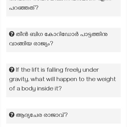
പറഞ്ഞത്?
തീൻ ബിഗ കോറിഡോർ പാട്ടത്തിനു
വാങ്ങിയ രാജ്യം?
If the lift is falling freely under
gravity, what will happen to the weight
of a body inside it?
ആദ്യചേര രാജാവ്?