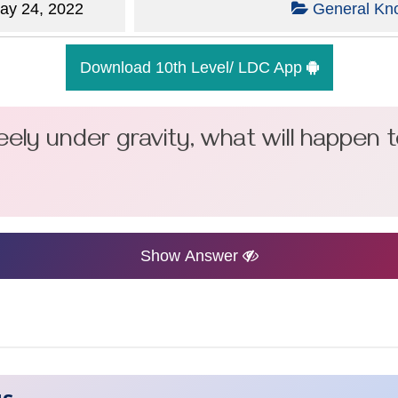
y 24, 2022
General Kn
Download 10th Level/ LDC App
g freely under gravity, what will happen
Show Answer