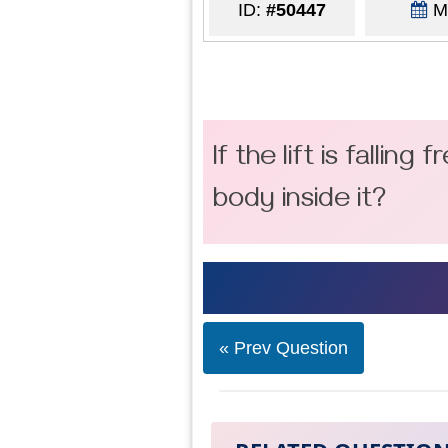
ID:
#50447
Ma
If the lift is fallin
body inside it?
« Prev Question