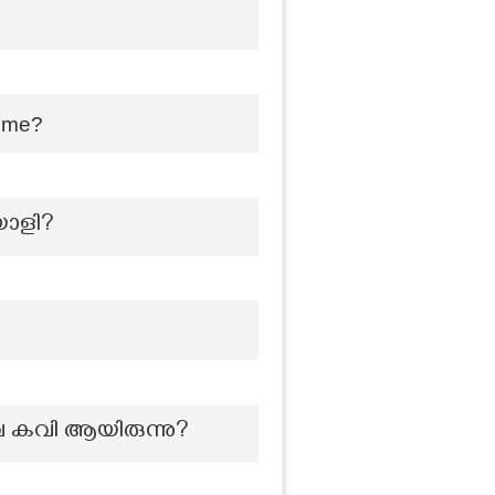
time?
യാളി?
ഖ കവി ആയിരുന്നു?