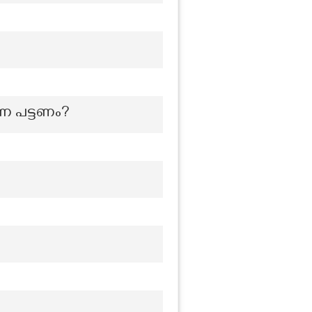
ന്ന പട്ടണം?