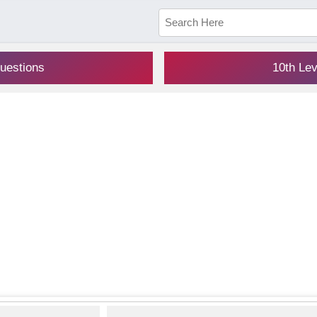
uestions
10th Le