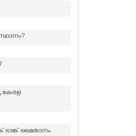
ംസ്ഥാനം?
?
്യ കേരള
ക് ടാങ്ക് മൈതാനം