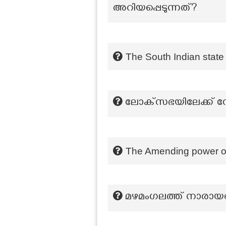
അറിയപ്പെടുന്നത്?
The South Indian state 
ലോക്‌സഭയിലേക്ക് നോ
The Amending power of t
മഴമംഗലത്ത് നാരായണ