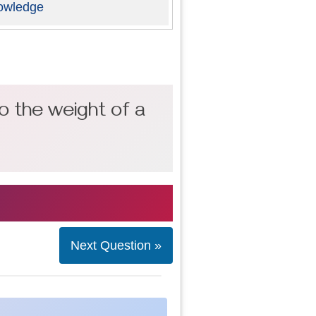
owledge
 to the weight of a
Next Question »