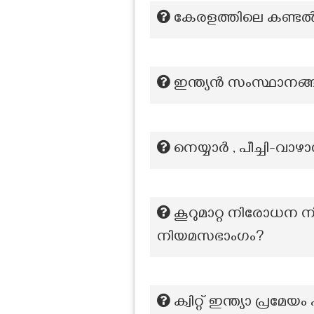
കേരളത്തിലെ കണ്ടൽ
ഇന്ത്യൻ സംസ്ഥാനങ്
നെയ്യാർ , പീച്ചി-വ
കൂറുമാറ്റ നിരോധന ന
നിയമസഭാംഗം?
ക്വിറ്റ് ഇന്ത്യാ പ