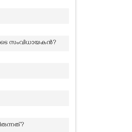
ിമകളുടെ സംവിധായകൻ?
രുന്നത്?