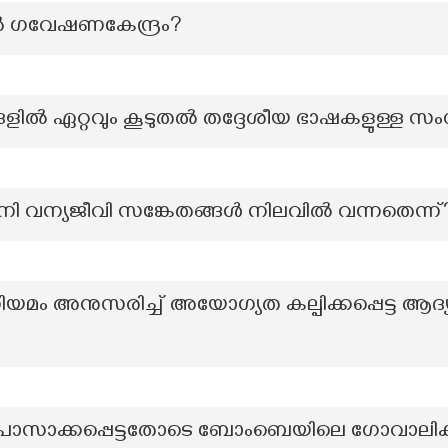
 ഗവേഷണകേന്ദ്രം?
ങളിൽ ഏറ്റവും കൂടുതൽ തദ്ദേശീയ ഭാഷകളുള്ള സ
ാഴാനി വന്യജീവി സങ്കേതങ്ങൾ നിലവിൽ വന്നതെന്ന്
ിയമം അനുസരിച്ച് അയോഗ്യത കല്പിക്കപ്പെട്ട ആദ
്രമേയം പാസാക്കപ്പെട്ടതോടെ ബോംബെയിലെ ഗോവാലി