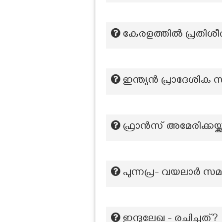
കേരളത്തിൽ പ്രതിശീർ
ഇന്ത്യൻ പ്രാദേശിക സമ
ഫ്രാൻസ് അമേരിക്കയ്ക്ക്
പുന്നപ്ര- വയലാർ സ
ഇന്ദുലേഖ - രചിച്ചത്?