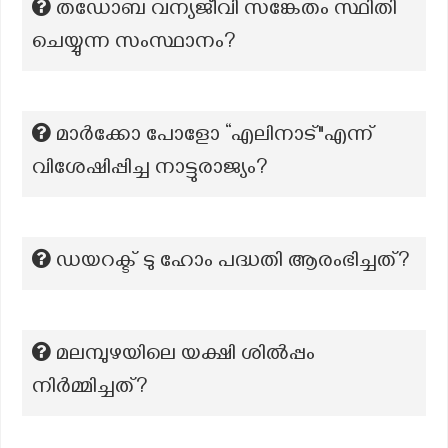
തഡോബ വന്യജീവി സങ്കേതം സ്ഥിതി
ചെയ്യുന്ന സംസ്ഥാനം?
മാർക്കോ പോളോ “എലിനാട്"എന്ന്
വിശേഷിപ്പിച്ച നാട്ടുരാജ്യം?
ഡയറക്ട് ടു ഹോം പദ്ധതി ആരംഭിച്ചത്?
മലമ്പുഴയിലെ യക്ഷി ശില്‍പ്പം
നിര്‍മ്മിച്ചത്?