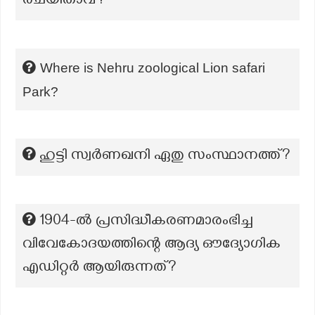
രചയിതാവ്?
Where is Nehru zoological Lion safari
Park?
ഹുട്ടി സ്വർണഖനി ഏതു സംസ്ഥാനത്ത്?
1904-ൽ പ്രസിദ്ധീകരണമാരംഭിച്ച
വിവേകോദയത്തിന്റെ ആദ്യ ഔദ്യോഗിക
എഡിറ്റർ ആയിരുന്നത്?