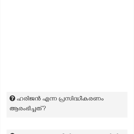
ഹരിജൻ എന്ന പ്രസിദ്ധീകരണം
ആരംഭിച്ചത്?