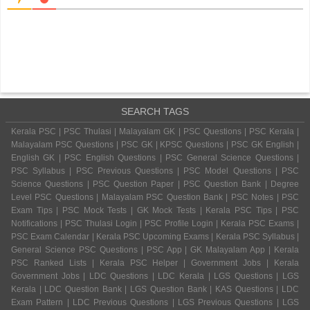
SEARCH TAGS
Kerala PSC | PSC Thulasi | Malayalam GK | PSC Questions | PSC Kerala |
Malayalam PSC Questions | PSC GK | KPSC Questions | PSC GK English |
English GK | PSC English Questions | PSC General Science Questions |
PSC Syllabus | PSC Previous Questions | PSC Model Questions | PSC
Science Questions | PSC Question Paper | PSC Question Bank | Degree
Level PSC Questions | Malayalam PSC Question Bank | PSC Notes | PSC
Exam Tips | PSC Mock Tests | GK Mock Tests | Kerala PSC Tips | PSC
Notifications | PSC Thulasi Login | PSC Profile Login | Kerala PSC Exams |
PSC Exam Calendar | Kerala PSC Upcoming Exams | Kerala PSC Syllabus |
General Science PSC Questions | PSC App | GK Malayalam App | Kerala
PSC Ranked Lists | Kerala PSC Helper | Government Jobs | Kerala
Government Jobs | LDC Questions | LDC Kerala | LGS Questions | LGS
Kerala | LDC Question Bank | LGS Question Bank | KAS Questions | LDC
Exam Pattern | LDC Previous Questions | LGS Previous Questions | LGS