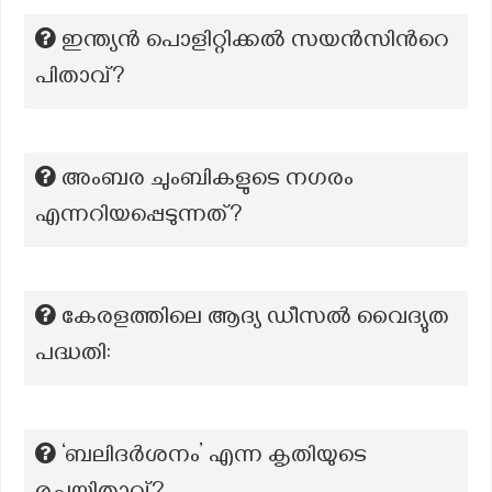
ഇന്ത്യന്‍ പൊളിറ്റിക്കൽ സയൻസിന്‍റെ
പിതാവ്?
അംബര ചുംബികളുടെ നഗരം
എന്നറിയപ്പെടുന്നത്?
കേരളത്തിലെ ആദ്യ ഡീസൽ വൈദ്യുത
പദ്ധതി:
‘ബലിദർശനം’ എന്ന കൃതിയുടെ