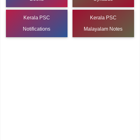
Kerala PSC
Kerala PSC
Notifications
Malayalam Notes