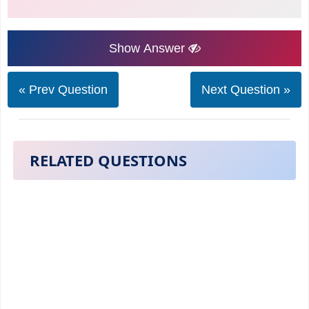
Show Answer
« Prev Question
Next Question »
RELATED QUESTIONS