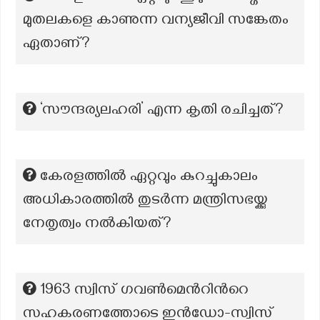
മുതലകളെ കാണുന്ന വന്യജീവി സങ്കേതം
ഏതാണ്?
‘സൗന്ദര്യലഹരി’ എന്ന കൃതി രചിച്ചത്?
കേരളത്തിൽ ഏറ്റവും കുറച്ചുകാലം
അധികാരത്തിൽ തുടർന്ന മന്ത്രിസഭയ്ക്കു
നേതൃത്വം നൽകിയത്?
1963 സ്വിസ് ഗവൺമെൻറിൻറെ
സഹകരണത്തോടെ ഇൻഡോ-സ്വിസ്