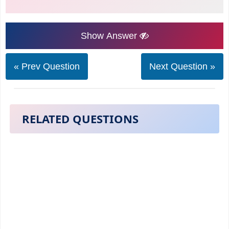
Show Answer
« Prev Question
Next Question »
RELATED QUESTIONS