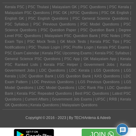
Kerala PSC | PSC Thulasi | Malayalam GK | PSC Questions | PSC Kerala |
Malayalam PSC Questions | PSC GK | KPSC Questions | PSC GK English |
English GK | PSC English Questions | PSC General Science Questions |
PSC Syllabus | PSC Previous Questions | PSC Model Questions | PSC
Science Questions | PSC Question Paper | PSC Question Bank | Degree
Level PSC Questions | Malayalam PSC Question Bank | PSC Notes | PSC
Exam Tips | PSC Mock Tests | GK Mock Tests | Kerala PSC Tips | PSC
Notifications | PSC Thulasi Login | PSC Profile Login | Kerala PSC Exams |
PSC Exam Calendar | Kerala PSC Upcoming Exams | Kerala PSC Syllabus |
General Science PSC Questions | PSC App | GK Malayalam App | Kerala
PSC Ranked Lists | Kerala PSC Helper | Government Jobs | Kerala
Government Jobs | LDC Questions | LDC Kerala | LGS Questions | LGS
Kerala | LDC Question Bank | LGS Question Bank | KAS Questions | LDC
Exam Pattern | LDC Previous Questions | LGS Previous Questions | LGS
Model Questions | LDC Model Questions | LDC Rank File | LDC Question
Bank | Kerala PSC Repeated Questions | Best PSC Questions | Latest PSC
Questions | Current Affairs | Government Job Exams | UPSC | RRB | Kerala
GK Questions | Kerala Questions | Malayalam Questions
Copyright © 2016 - 2023 | By
TECHAntena
&
Adeeb
JOIN