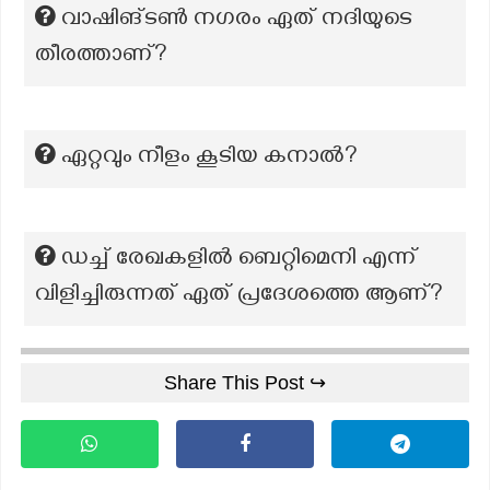
വാഷിങ്ടൺ നഗരം ഏത് നദിയുടെ
തീരത്താണ്?
ഏറ്റവും നീളം കൂടിയ കനാൽ?
ഡച്ച് രേഖകളിൽ ബെറ്റിമെനി എന്ന്
വിളിച്ചിരുന്നത് ഏത് പ്രദേശത്തെ ആണ്?
Share This Post ↪