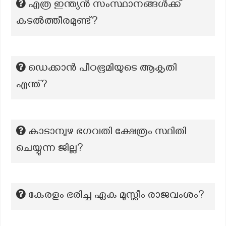
എത്ര ഇന്ത്യൻ സംസ്ഥാനങ്ങൾക്ക്
കടൽത്തീരമുണ്ട്?
ഡെക്കാൻ പീഠഭൂമിയുടെ ആകൃതി
എന്ത്?
കാടാമ്പുഴ ഭഗവതി ക്ഷേത്രം സ്ഥിതി
ചെയ്യുന്ന ജില്ല?
കേരളം ഭരിച്ച ഏക മുസ്ലീം രാജവംശം?