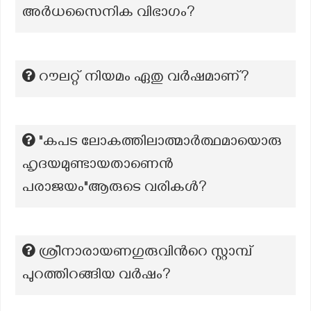
അർധസൈനിക വിഭാഗം?
റൗലറ്റ് നിയമം ഏതു വർഷമാണ്?
"കപട ലോകത്തിലാത്മാർത്ഥമായൊരു
ഹൃദയമുണ്ടായതാണെൻ
പരാജയം"ആരുടെ വരികൾ?
ശ്രീനാരായണഗുരുവിന്‍റെ സ്റ്റാമ്പ്
പുറത്തിറങ്ങിയ വര്‍ഷം?