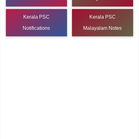
Kerala PSC
Kerala PSC
Notifications
Malayalam Notes