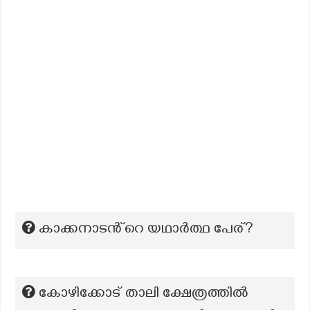
കാക്കനാടൻ്റെ യഥാർത്ഥ പേര്?
കോഴിക്കോട് താലി ക്ഷേത്രത്തിൽ