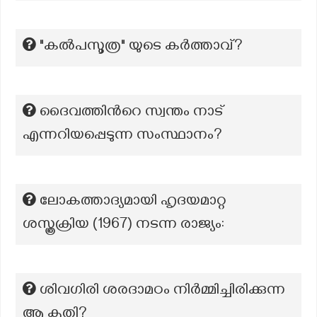
"കൽപസൂത്ര" യുടെ കർത്താവ്?
ദൈവത്തിന്‍റെ സ്വന്തം നാട്
എന്നറിയപ്പെടുന്ന സംസ്ഥാനം?
ലോകത്താദ്യമായി ഹൃദയമാറ്റ
ശസ്ത്രക്രിയ (1967) നടന്ന രാജ്യം:
ശിവഗിരി ശരദാമഠം നിർമ്മിച്ചിരിക്കുന്ന
ആ കൃതി?