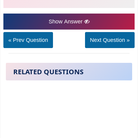
Show Answer
« Prev Question
Next Question »
RELATED QUESTIONS