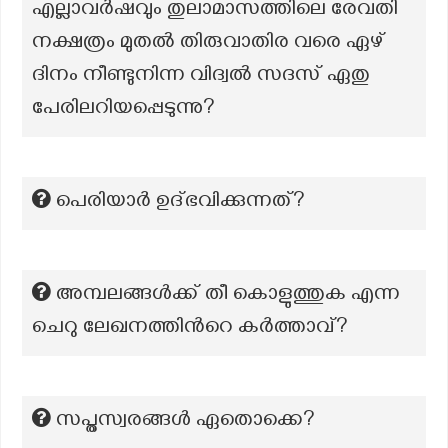
എല്ലാവർഷവും തുലാമാസത്തിലെ രേവതി
നക്ഷത്രം മുതൽ തിരുവാതിര വരെ ഏഴ്
ദിനം നീണ്ടുനിന്ന വിദ്വൽ സദസ് ഏതു
പേരിലറിയപ്പെടുന്നു?
പെരിയാർ ഉദ്ഭവിക്കുന്നത്?
അമ്പലങ്ങൾക്ക് തീ കൊളുത്തുക എന്ന
ചെറു ലേഖനത്തിന്‍റെ കർത്താവ്?
സപ്തസ്വരങ്ങൾ ഏതൊക്കെ?