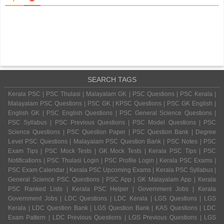
SEARCH TAGS
Kerala PSC | PSC Thulasi | Malayalam GK | PSC Questions | PSC Kerala |
Malayalam PSC Questions | PSC GK | KPSC Questions | PSC GK English |
English GK | PSC English Questions | PSC General Science Questions |
PSC Syllabus | PSC Previous Questions | PSC Model Questions | PSC
Science Questions | PSC Question Paper | PSC Question Bank | Degree
Level PSC Questions | Malayalam PSC Question Bank | PSC Notes | PSC
Exam Tips | PSC Mock Tests | GK Mock Tests | Kerala PSC Tips | PSC
Notifications | PSC Thulasi Login | PSC Profile Login | Kerala PSC Exams |
PSC Exam Calendar | Kerala PSC Upcoming Exams | Kerala PSC Syllabus |
General Science PSC Questions | PSC App | GK Malayalam App | Kerala
PSC Ranked Lists | Kerala PSC Helper | Government Jobs | Kerala
Government Jobs | LDC Questions | LDC Kerala | LGS Questions | LGS
Kerala | LDC Question Bank | LGS Question Bank | KAS Questions | LDC
Exam Pattern | LDC Previous Questions | LGS Previous Questions | LGS