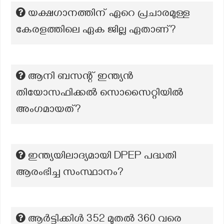
യക്ഷഗാനത്തിന് ഏറെ പ്രചാരമുള്ള
കേരളത്തിലെ ഏക ജില്ല ഏതാണ്?
ആനി ബസന്റ് ഇന്ത്യൻ
തിയോസഫിക്കൽ സൊസൈറ്റിയിൽ
അംഗമായത്?
ഇന്ത്യയിലാദ്യമായി DPEP പദ്ധതി
ആരംഭിച്ച സംസ്ഥാനം?
ആർട്ടിക്കിൾ 352 മുതൽ 360 വരെ