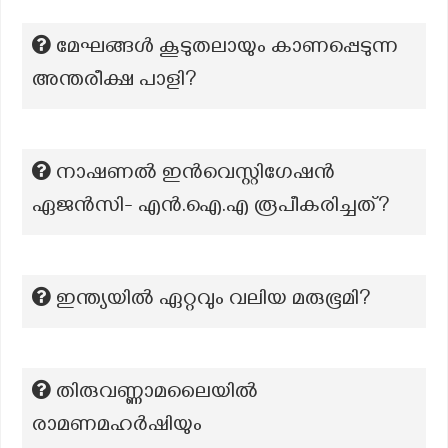
മേഘങ്ങൾ കൂടുതലായും കാണപ്പെടുന്ന
അന്തരീക്ഷ പാളി?
നാഷണൽ ഇൻവെസ്റ്റിഗേഷൻ
ഏജൻസി- എൻ.ഐ.എ രൂപീകരിച്ചത്?
ഇന്ത്യയിൽ ഏറ്റവും വലിയ മരുഭൂമി?
തിരുവണ്ണാമലൈയിൽ
രാമണമഹർഷിയും