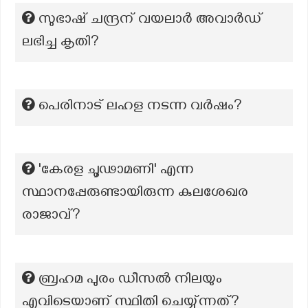
സുഭാഷ് ചന്ദ്രന് വയലാര്‍ അവാര്‍ഡ്
ലഭിച്ച കൃതി?
പെരിനാട് ലഹള നടന്ന വർഷം?
'കേരള ചൂഢാമണി' എന്ന
സ്ഥാനപ്പേരുണ്ടായിരുന്ന കുലശേഖര
രാജാവ്?
ബ്രഹമ പുരം ഡീസല്‍ നിലയും
എവിടെയാണ് സ്ഥിതി ചെയ്യു്ന്നത്?