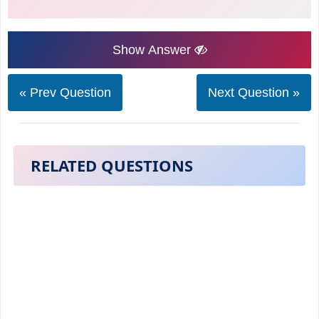
Show Answer
« Prev Question
Next Question »
RELATED QUESTIONS