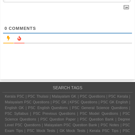
0
COMMENTS
SEARCH TAGS
Kerala PSC | PSC Thulasi | Malayalam GK | PSC Questions | PSC Kerala |
Malayalam PSC Questions | PSC GK | KPSC Questions | PSC GK English |
English GK | PSC English Questions | PSC General Science Questions |
PSC Syllabus | PSC Previous Questions | PSC Model Questions | PSC
Science Questions | PSC Question Paper | PSC Question Bank | Degree
Level PSC Questions | Malayalam PSC Question Bank | PSC Notes | PSC
Exam Tips | PSC Mock Tests | GK Mock Tests | Kerala PSC Tips | PSC