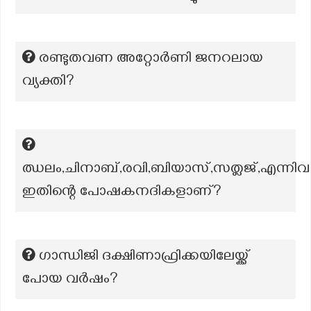
രണ്ടുതവണ അറ്റോർണി ജനറലായ
വ്യക്തി?
ഝലം,ചിനാബ്,രവി,ബിയാസ്,സത്ലജ്,എന്നിവ
ഇതിന്റെ പോഷകനദികളാണ്?
ഗാന്ധിജി ദക്ഷിണാഫ്രിക്കയിലേയ്ക്ക്
പോയ വർഷം?