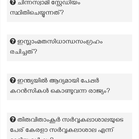
ചിന്നസ്വാമി സ്റ്റേഡിയം
സ്ഥിതിചെയ്യുന്നത്?
ഇസ്ലാംമതസിധാന്ധസംഗ്രഹം
രചിച്ചത്?
ഇന്ത്യയിൽ ആദ്യമായി പേപ്പർ
കറൻസികൾ കൊണ്ടുവന്ന രാജ്യം?
തിരുവിതാംകൂർ സർവ്വകലാശാലയുടെ
പേര് കേരളാ സർവ്വകലാശാല എന്ന്