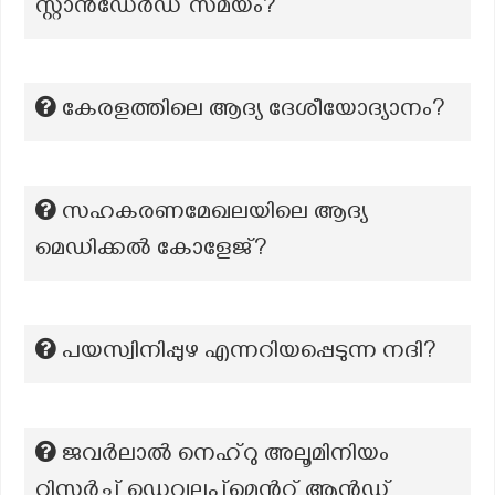
സ്റ്റാൻഡേർഡ് സമയം?
കേരളത്തിലെ ആദ്യ ദേശീയോദ്യാനം?
സഹകരണമേഖലയിലെ ആദ്യ
മെഡിക്കല്‍‍ കോളേജ്?
പയസ്വിനിപ്പുഴ എന്നറിയപ്പെടുന്ന നദി?
ജവർലാൽ നെഹ്റു അലൂമിനിയം
റിസർച്ച് ഡെവലപ്മെൻറ് ആൻഡ്