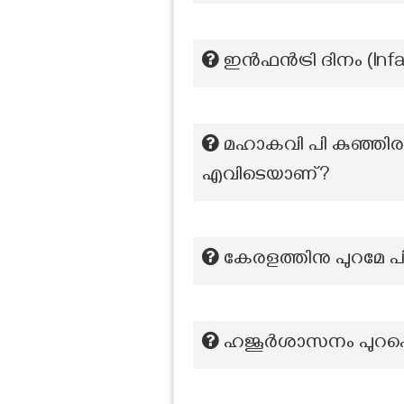
ഇൻഫൻട്രി ദിനം (Inf
മഹാകവി പി കുഞ്ഞിരാ
എവിടെയാണ്?
കേരളത്തിനു പുറമേ
ഹജൂർശാസനം പുറപ്പെട