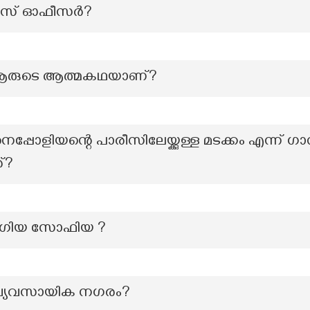
് ഓഫീസര്‍?
’ ആരുടെ ആത്മകഥയാണ്?
പോളിയന്റെ പാരീസിലേയ്ക്കുള്ള മടക്കം എന്ന് ഗാ
്?
 ഹഗിയ സോഫിയ ?
 വ്യവസായിക നഗരം?