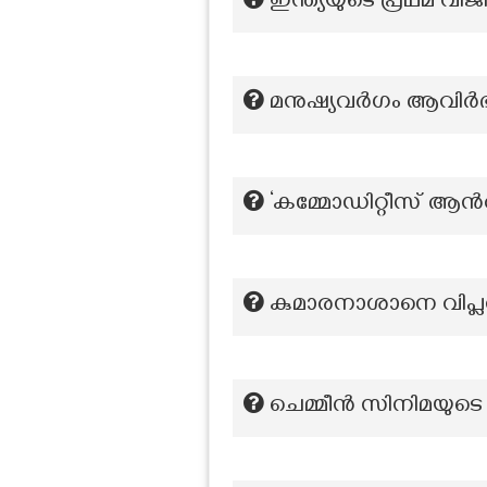
ഇന്ത്യയുടെ പ്രഥമ 
മനുഷ്യവർഗം ആവിർഭവി
‘കമ്മോഡിറ്റീസ് ആന്‍റ
കുമാരനാശാനെ വിപ്ലവത
ചെമ്മീൻ സിനിമയു