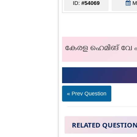
ID:
#54069
Ma
കേരള ഹെമിങ് വേ എന
« Prev Question
RELATED QUESTIO