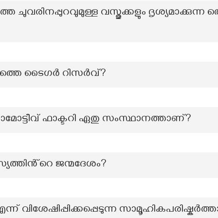
ത്ത ചുവരിനപ്പുറവുമുള്ള വസ്തുക്കളും ദൃശ്യമാക്കുന
മത്തെ ടൈഗർ റിസർവ്?
മോട്ടീവ് ഫാക്ടറി ഏതു സംസ്ഥാനത്താണ്?
യത്തിൻ്റെ ജന്മദേശം?
 എന്ന് വിശേഷിപ്പിക്കപ്പെടുന്ന സാമൂഹികപരിഷ്കർത്ത