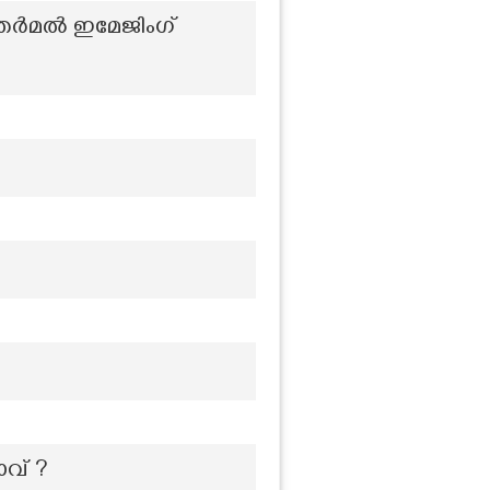
്ന തെർമൽ ഇമേജിംഗ്
ാവ് ?