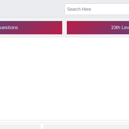
uestions
10th Le