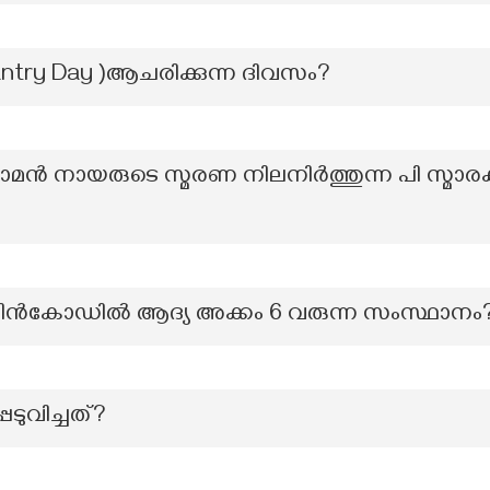
antry Day )ആചരിക്കുന്ന ദിവസം?
മൻ നായരുടെ സ്മരണ നിലനിർത്തുന്ന പി സ്മാരക
 പിൻകോഡിൽ ആദ്യ അക്കം 6 വരുന്ന സംസ്ഥാനം
ുവിച്ചത്?