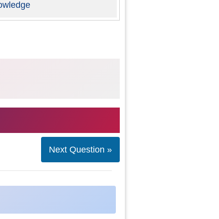
owledge
Next Question »