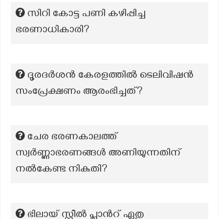
സിറി കോട്ട പണി കഴിപ്പിച്ച
ഭരണാധികാരി?
ദൂരദര്‍ശന്‍ കേരളത്തില്‍ ടെലിവിഷന്‍
സംപ്രേക്ഷണം ആരംഭിച്ചത്?
ചേര ഭരണകാലത്ത്
സ്വർണ്ണാഭരണങ്ങൾ അണിയുന്നതിന്
നൽകേണ്ട നികുതി?
ഭിലായ് സ്റ്റീൽ പ്ലാൻറ്‌ ഏതു