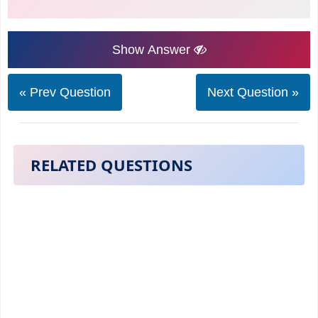
Show Answer
« Prev Question
Next Question »
RELATED QUESTIONS