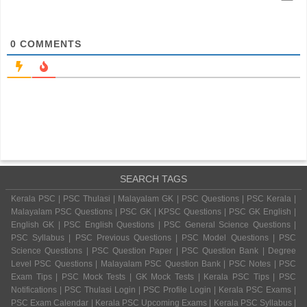
0
COMMENTS
SEARCH TAGS
Kerala PSC | PSC Thulasi | Malayalam GK | PSC Questions | PSC Kerala |
Malayalam PSC Questions | PSC GK | KPSC Questions | PSC GK English |
English GK | PSC English Questions | PSC General Science Questions |
PSC Syllabus | PSC Previous Questions | PSC Model Questions | PSC
Science Questions | PSC Question Paper | PSC Question Bank | Degree
Level PSC Questions | Malayalam PSC Question Bank | PSC Notes | PSC
Exam Tips | PSC Mock Tests | GK Mock Tests | Kerala PSC Tips | PSC
Notifications | PSC Thulasi Login | PSC Profile Login | Kerala PSC Exams |
PSC Exam Calendar | Kerala PSC Upcoming Exams | Kerala PSC Syllabus |