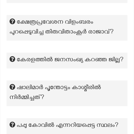
ക്ഷേത്രപ്രവേശന വിളംബരം
പുറപ്പെടുവിച്ച തിരുവിതാംകൂർ രാജാവ്?
കേരളത്തിൽ ജനസംഖ്യ കറഞ്ഞ ജില്ല?
ഷാലിമാർ പൂന്തോട്ടം കാശ്മീരിൽ
നിർമ്മിച്ചത്?
പപ്പു കോവിൽ എന്നറിയപ്പെട്ട സ്ഥലം?