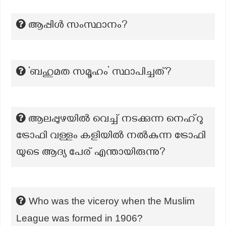
ആപ്പിൾ സംസ്ഥാനം?
‘ബഹുമത സമൂഹം’ സ്ഥാപിച്ചത്?
ആലപ്പുഴയിൽ വെച്ച് നടക്കുന്ന നെഹ്റു
ട്രോഫി വള്ളം കളിയിൽ നൽകുന്ന ട്രോഫി
യുടെ ആദ്യ പേര് എന്തായിരുന്നു?
Who was the viceroy when the Muslim
League was formed in 1906?