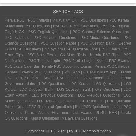
SEARCH TAGS
Kerala PSC | PSC Thulasi | Malayalam GK | PSC Questions | PSC Kerala |
Malayalam PSC Questions | PSC GK | KPSC Questions | PSC GK English |
English GK | PSC English Questions | PSC General Science Questions |
PSC Syllabus | PSC Previous Questions | PSC Model Questions | PSC
Science Questions | PSC Question Paper | PSC Question Bank | Degree
Level PSC Questions | Malayalam PSC Question Bank | PSC Notes | PSC
Exam Tips | PSC Mock Tests | GK Mock Tests | Kerala PSC Tips | PSC
Notifications | PSC Thulasi Login | PSC Profile Login | Kerala PSC Exams |
PSC Exam Calendar | Kerala PSC Upcoming Exams | Kerala PSC Syllabus |
General Science PSC Questions | PSC App | GK Malayalam App | Kerala
PSC Ranked Lists | Kerala PSC Helper | Government Jobs | Kerala
Government Jobs | LDC Questions | LDC Kerala | LGS Questions | LGS
Kerala | LDC Question Bank | LGS Question Bank | KAS Questions | LDC
Exam Pattern | LDC Previous Questions | LGS Previous Questions | LGS
Model Questions | LDC Model Questions | LDC Rank File | LDC Question
Bank | Kerala PSC Repeated Questions | Best PSC Questions | Latest PSC
Questions | Current Affairs | Government Job Exams | UPSC | RRB | Kerala
GK Questions | Kerala Questions | Malayalam Questions
Copyright © 2016 - 2023 | By
TECHAntena
&
Adeeb