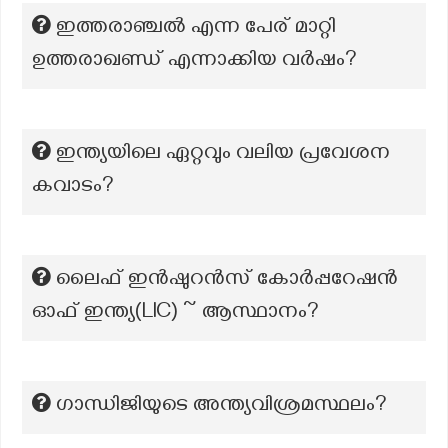
ഇത്തരാഞ്ചൽ എന്ന പേര് മാറ്റി
ഉത്തരാഖണ്ഡ് എന്നാക്കിയ വർഷം?
ഇന്ത്യയിലെ ഏറ്റവും വലിയ പ്രവേശന
കവാടം?
ലൈഫ് ഇൻഷുറൻസ് കോർപ്പറേഷൻ
ഓഫ് ഇന്ത്യ(LIC) ~ ആസ്ഥാനം?
ഗാന്ധിജിയുടെ അന്ത്യവിശ്രമസ്ഥലം?