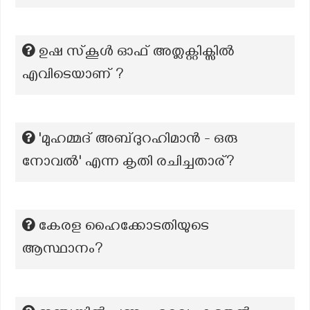
ഉഷ സ്‌കൂൾ ഓഫ് അത്ലക്റ്റിക്സിൽ
എവിടെയാണ് ?
'മുഹമ്മദ് അബ്ദുറഹിമാൻ - ഒരു
നോവൽ' എന്ന കൃതി രചിച്ചതാര്?
കേരള ഹൈക്കോടതിയുടെ
ആസ്ഥാനം?