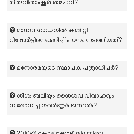
തിരുവിതാംകൂർ രാജാവ്?
മാധവ് ഗാഡ്ഗിൽ കമ്മിറ്റി
റിപ്പോർട്ടിനെക്കുറിച്ച് പഠനം നടത്തിയത്?
മനോരമയുടെ സ്ഥാപക പത്രാധിപര്‍?
ശിശു ബലിയും ശൈശവ വിവാഹവും
നിരോധിച്ച ഗവർണ്ണർ ജനറൽ?