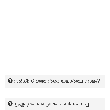
നർഗീസ് ദത്തിന്‍റെ യഥാർത്ഥ നാമം?
കൃഷ്ണപുരം കോട്ടാരം പണികഴിപ്പിച്ച