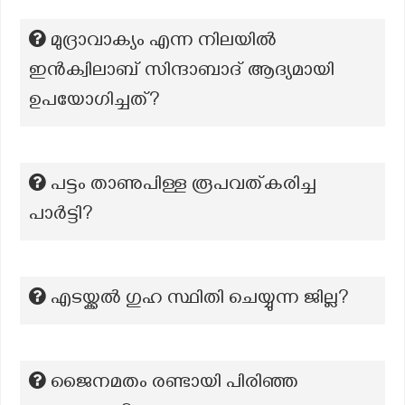
മുദ്രാവാക്യം എന്ന നിലയിൽ
ഇൻക്വിലാബ് സിന്ദാബാദ് ആദ്യമായി
ഉപയോഗിച്ചത്?
പട്ടം താണുപിള്ള രൂപവത്കരിച്ച
പാർട്ടി?
എടയ്ക്കൽ ഗുഹ സ്ഥിതി ചെയ്യുന്ന ജില്ല?
ജൈനമതം രണ്ടായി പിരിഞ്ഞ