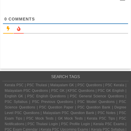
0
COMMENTS
SEARCH TAGS
Kerala PSC | PSC Thulasi | Malayalam GK | PSC Questions | PSC Kerala |
Malayalam PSC Questions | PSC GK | KPSC Questions | PSC GK English |
English GK | PSC English Questions | PSC General Science Questions |
PSC Syllabus | PSC Previous Questions | PSC Model Questions | PSC
Science Questions | PSC Question Paper | PSC Question Bank | Degree
Level PSC Questions | Malayalam PSC Question Bank | PSC Notes | PSC
Exam Tips | PSC Mock Tests | GK Mock Tests | Kerala PSC Tips | PSC
Notifications | PSC Thulasi Login | PSC Profile Login | Kerala PSC Exams |
PSC Exam Calendar | Kerala PSC Upcoming Exams | Kerala PSC Syllabus |