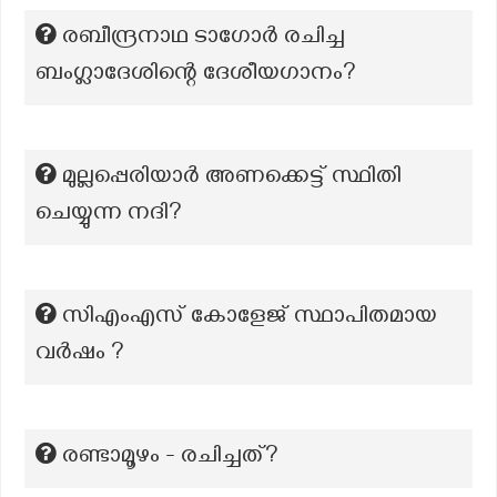
രബീന്ദ്രനാഥ ടാഗോർ രചിച്ച
ബംഗ്ലാദേശിന്റെ ദേശീയഗാനം?
മുല്ലപ്പെരിയാർ അണക്കെട്ട് സ്ഥിതി
ചെയ്യുന്ന നദി?
സിഎംഎസ് കോളേജ് സ്ഥാപിതമായ
വർഷം ?
രണ്ടാമൂഴം - രചിച്ചത്?