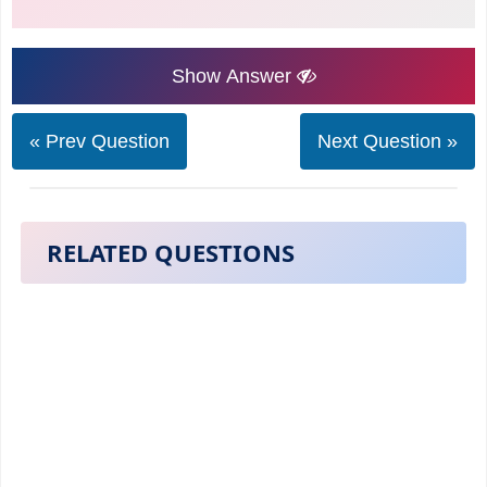
Show Answer
« Prev Question
Next Question »
RELATED QUESTIONS