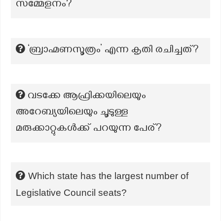
സമ്മേളനം?
‘ബ്രാഹ്മണസൂത്രം’ എന്ന കൃതി രചിച്ചത്?
വടക്കേ ആഫ്രിക്കയിലെയും
അറേബ്യയിലെയും ചൂടുള്ള
മരുക്കാറ്റുകൾക്ക് പറയുന്ന പേര്?
Which state has the largest number of
Legislative Council seats?