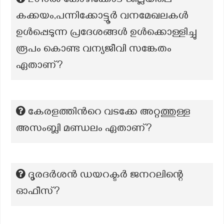
2010ൽ കോഴിക്കോട് ജില്ലയിലെ
കക്കയം,പന്നിക്കോട്ടൂർ വനമേഖലകൾ
ഉൾപ്പെടുന്ന പ്രദേശങ്ങൾ ഉൾക്കൊള്ളിച്ചു
രൂപം കൊണ്ട വന്യജീവി സങ്കേതം
ഏതാണ്?
കേരളത്തിന്‍റെ വടക്കേ അറ്റത്തുള്ള
അസംബ്ലി മണ്ഡലം ഏതാണ്?
ദൂരദർശൻ ഡയറക്ടർ ജനറലിന്റെ
ഓഫീസ്?