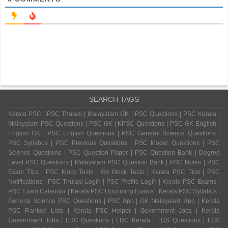
SEARCH TAGS
Kerala PSC | PSC Thulasi | Malayalam GK | PSC Questions | PSC Kerala |
Malayalam PSC Questions | PSC GK | KPSC Questions | PSC GK English |
English GK | PSC English Questions | PSC General Science Questions |
PSC Syllabus | PSC Previous Questions | PSC Model Questions | PSC
Science Questions | PSC Question Paper | PSC Question Bank | Degree
Level PSC Questions | Malayalam PSC Question Bank | PSC Notes | PSC
Exam Tips | PSC Mock Tests | GK Mock Tests | Kerala PSC Tips | PSC
Notifications | PSC Thulasi Login | PSC Profile Login | Kerala PSC Exams |
PSC Exam Calendar | Kerala PSC Upcoming Exams | Kerala PSC Syllabus |
General Science PSC Questions | PSC App | GK Malayalam App | Kerala
PSC Ranked Lists | Kerala PSC Helper | Government Jobs | Kerala
Government Jobs | LDC Questions | LDC Kerala | LGS Questions | LGS