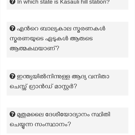
In which state is Kasauli hill station?
എന്‍റെ ബാല്യകാല സ്മരണകൾ
സ്മരണയുടെ ഏടുകൾ ആരുടെ
ആത്മകഥയാണ്?
ഇന്ത്യയില്‍നിന്നുള്ള ആദ്യ വനിതാ
ചെസ്സ് ഗ്രാൻഡ് മാസ്റ്റർ?
മുതുമലൈ ദേശീയോദ്യാനം സ്ഥിതി
ചെയ്യുന്ന സംസ്ഥാനം?