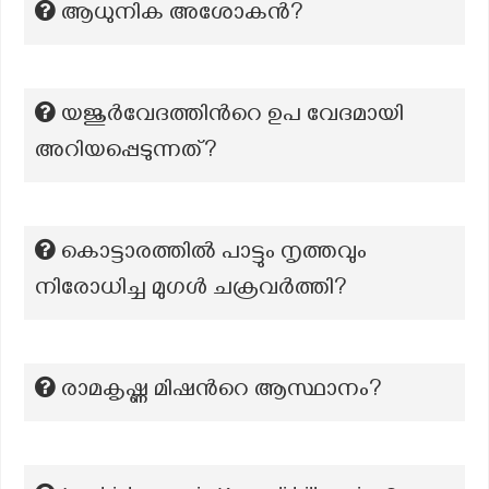
ആധുനിക അശോകൻ?
യജുർവേദത്തിന്‍റെ ഉപ വേദമായി
അറിയപ്പെടുന്നത്?
കൊട്ടാരത്തിൽ പാട്ടും നൃത്തവും
നിരോധിച്ച മുഗൾ ചക്രവർത്തി?
രാമകൃഷ്ണ മിഷന്‍റെ ആസ്ഥാനം?