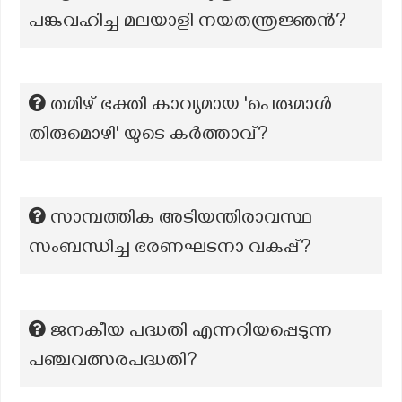
പങ്കുവഹിച്ച മലയാളി നയതന്ത്രജ്ഞൻ?
തമിഴ് ഭക്തി കാവ്യമായ 'പെരുമാൾ
തിരുമൊഴി' യുടെ കർത്താവ്?
സാമ്പത്തിക അടിയന്തിരാവസ്ഥ
സംബന്ധിച്ച ഭരണഘടനാ വകുപ്പ്?
ജനകീയ പദ്ധതി എന്നറിയപ്പെടുന്ന
പഞ്ചവത്സരപദ്ധതി?