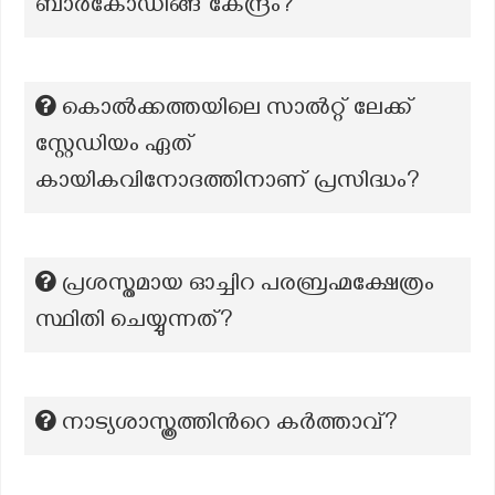
ബാർകോഡിങ്ങ് കേന്ദ്രം?
കൊൽക്കത്തയിലെ സാൽറ്റ് ലേക്ക്
സ്റ്റേഡിയം ഏത്
കായികവിനോദത്തിനാണ് പ്രസിദ്ധം?
പ്രശസ്തമായ ഓച്ചിറ പരബ്രഹ്മക്ഷേത്രം
സ്ഥിതി ചെയ്യുന്നത്?
നാട്യശാസ്ത്രത്തിന്‍റെ കര്‍ത്താവ്?