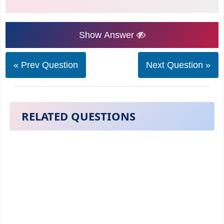
Show Answer
« Prev Question
Next Question »
RELATED QUESTIONS