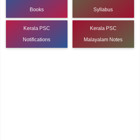
Books
Syllabus
Kerala PSC
Kerala PSC
Notifications
Malayalam Notes