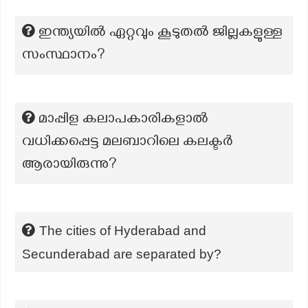
ഇന്ത്യയിൽ ഏറ്റവും കൂടുതൽ ജില്ലകളുള്ള
സംസ്ഥാനം?
മാപ്പിള കലാപകാരികളാൽ
വധിക്കപ്പെട്ട മലബാറിലെ കലക്ടർ
ആരായിരുന്നു?
The cities of Hyderabad and
Secunderabad are separated by?