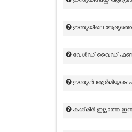
ഇന്ത്യയിലേയ്ക്ക് ആദ
ഇന്ത്യയിലെ ആദ്യത്തെ 
വേൾഡ് വൈഡ് ഫണ്ടി
ഇന്ത്യൻ ആർമിയുടെ 
കശ്‍മീർ ഇല്ലാത്ത ഇന