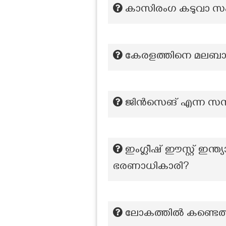
കാസിരംഗ കടുവാ സംരക
കേരളത്തിനെ മലബാർ 
ജിൻസെങ് എന്ന സസ്
ഇംഗ്ലീഷ് ഈസ്റ്റ് ഇന
ഭരണാധികാരി?
ലോകത്തിൽ കണ്ടെത്ത