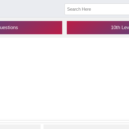
uestions
10th Le