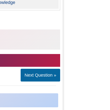
owledge
Next Question »