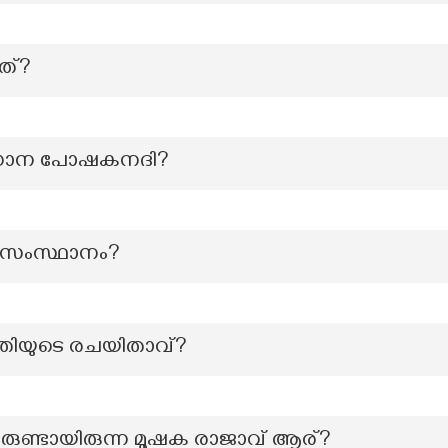
യത്?
െ പ്രധാന പോഷകനദി?
ത സംസ്ഥാനം?
ൃതിയുടെ രചയിതാവ്?
ുണ്ടായിരുന്ന മൂഷക രാജാവ് ആര്?