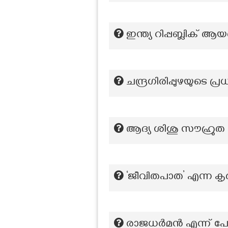
ഇന്ത്യ റിപ്പബ്ലിക് ആ
ചന്ദ്രഗിരിപ്പുഴയുട
ആദ്യ ശിശു സൗഹ്രു
‘ജീവിതപാത’ എന്ന ക
രാജധർമൻ എന്ന് പേര