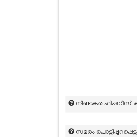
നീണ്ടകര ഫിഷറീസ് കമ്മ
സമരം പൊട്ടിപ്പുറപ്പ