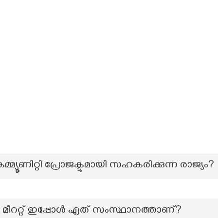
്യൂണിറ്റി പ്രോജക്ടുമായി സഹകരിക്കുന്ന രാജ്യം?
െട്ട മീററ്റ് ഇപ്പോൾ ഏത് സംസ്ഥാനത്താണ്?