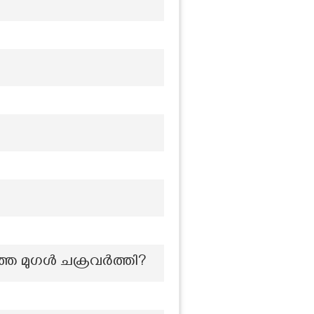
ഞ്ഞ മുഗൾ ചക്രവർത്തി?