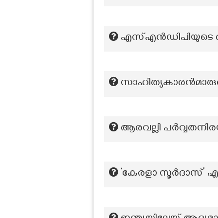
എസ്എൻഡിപിയുടെ ആ
സാഹിത്യകാരൻമാരുടെ 
ആരവല്ലി പർവ്വതനിര
‘കേരളാ സൂർദാസ്’ എന