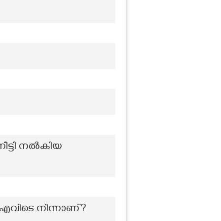
 നീട്ടി നൽകിയ
 എവിടെ നിന്നാണ്?