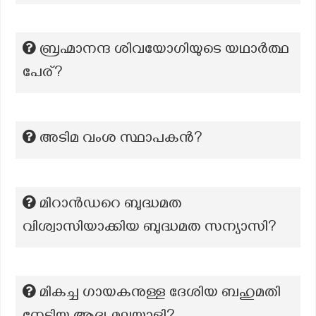
ബ്രഹ്മാനന്ദ ശിവയോഗിയുടെ യഥാര്‍ത്ഥ
പേര്?
അടിമ വംശ സ്ഥാപകന്‍?
മിറാൻഡറെ ബുദ്ധമത
വിശ്വാസിയാക്കിയ ബുദ്ധമത സന്യാസി?
മികച്ച ഗായകനുള്ള ദേശിയ ബഹുമതി