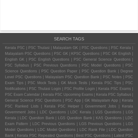
SEARCH TAGS
Kerala PSC | PSC Thulasi | Malayalam GK | PSC Questions | PSC Kerala |
Malayalam PSC Questions | PSC GK | KPSC Questions | PSC GK English |
English GK | PSC English Questions | PSC General Science Questions |
PSC Syllabus | PSC Previous Questions | PSC Model Questions | PSC
Science Questions | PSC Question Paper | PSC Question Bank | Degree
Level PSC Questions | Malayalam PSC Question Bank | PSC Notes | PSC
Exam Tips | PSC Mock Tests | GK Mock Tests | Kerala PSC Tips | PSC
Notifications | PSC Thulasi Login | PSC Profile Login | Kerala PSC Exams |
PSC Exam Calendar | Kerala PSC Upcoming Exams | Kerala PSC Syllabus |
General Science PSC Questions | PSC App | GK Malayalam App | Kerala
PSC Ranked Lists | Kerala PSC Helper | Government Jobs | Kerala
Government Jobs | LDC Questions | LDC Kerala | LGS Questions | LGS
Kerala | LDC Question Bank | LGS Question Bank | KAS Questions | LDC
Exam Pattern | LDC Previous Questions | LGS Previous Questions | LGS
Model Questions | LDC Model Questions | LDC Rank File | LDC Question
Bank | Kerala PSC Repeated Questions | Best PSC Questions | Latest PSC