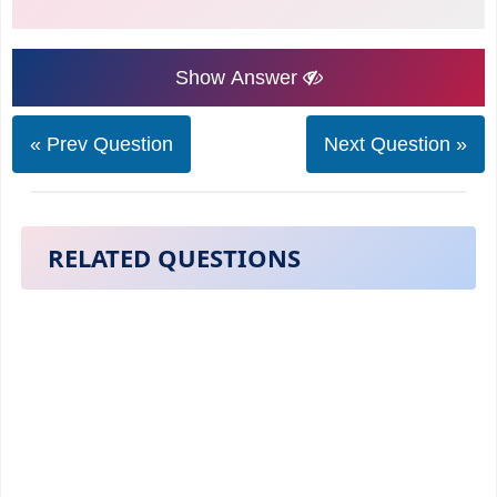
Show Answer
« Prev Question
Next Question »
RELATED QUESTIONS