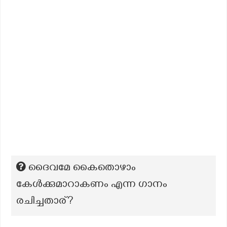
ദൈവമേ കൈതൊഴാം
കേൾക്കുമാറാകണം എന്ന ഗാനം
രചിച്ചതാര്?