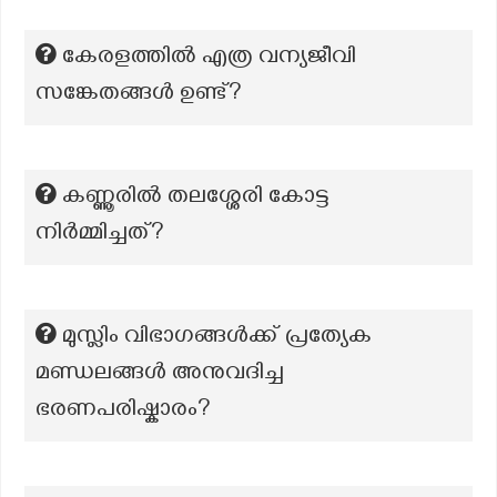
കേരളത്തിൽ എത്ര വന്യജീവി
സങ്കേതങ്ങൾ ഉണ്ട്?
കണ്ണൂരിൽ തലശ്ശേരി കോട്ട
നിർമ്മിച്ചത്?
മുസ്ലിം വിഭാഗങ്ങൾക്ക് പ്രത്യേക
മണ്ഡലങ്ങൾ അനുവദിച്ച
ഭരണപരിഷ്കാരം?