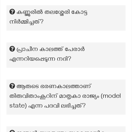
കണ്ണൂരിൽ തലശ്ശേരി കോട്ട
നിർമ്മിച്ചത്?
പ്രാചീന കാലത്ത് പേരാർ
എന്നറിയപ്പെടുന്ന നദി?
ആരുടെ ഭരണകാലത്താണ്
തിരുവിതാംകൂറിന് മാതൃകാ രാജ്യം (model
state) എന്ന പദവി ലഭിച്ചത്?