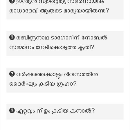
ഇന്ത്യൻ സ്വാതന്ത്ര്യ സമരനായിക
രാധാദേവി ആരുടെ ഭാര്യയായിരുന്നു?
രബീന്ദ്രനാഥ ടാഗോറിന് നോബൽ
സമ്മാനം നേടിക്കൊടുത്ത കൃതി?
വർഷത്തെക്കാളും ദിവസത്തിനു
ദൈർഘ്യം കൂടിയ ഗ്രഹ൦?
ഏറ്റവും നീളം കൂടിയ കനാൽ?