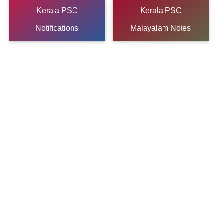
Kerala PSC
Kerala PSC
Notifications
Malayalam Notes