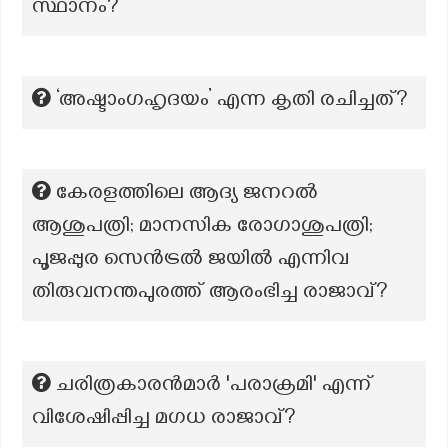
സ്ഥാനം?
‘അഷ്ടാംഗഹൃദയം’ എന്ന കൃതി രചിച്ചത്?
കേരളത്തിലെ ആദ്യ ജനറൽ
ആശുപത്രി; മാനസിക രോഗാശുപത്രി;
പൂജപ്പുര സെൻട്രൽ ജയിൽ എന്നിവ
തിരുവനന്തപുരത്ത് ആരംഭിച്ച രാജാവ്?
ചരിത്രകാരൻമാർ 'പരാക്രമി' എന്ന്
വിശേഷിപ്പിച്ച മഗധ രാജാവ്?