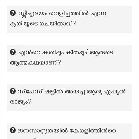
‘സ്ത്രീഹൃദയം വെളിച്ചത്തിൽ’ എന്ന
കൃതിയുടെ രചയിതാവ്?
‘എന്‍റെ കുതിപ്പും കിതപ്പും’ ആരുടെ
ആത്മകഥയാണ്?
സ്‌പേസ് ഷട്ടിൽ അയച്ച ആദ്യ ഏഷ്യൻ
രാജ്യം?
ജനസാന്ദ്രതയിൽ കേരളിത്തിന്‍റെ