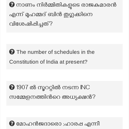
നാണം നിർമ്മിതികളുടെ രാജകുമാരൻ
എന്ന് മുഹമ്മദ് ബിൻ തുഗ്ലക്കിനെ
വിശേഷിപ്പിച്ചത്?
The number of schedules in the
Constitution of India at present?
1907 ല്‍ സൂററ്റില്‍ നടന്ന INC
സമ്മേളനത്തിന്‍റെ അധ്യക്ഷന്‍?
മോഹൻജദാരൊ ;ഹാരപ്പ എന്നീ