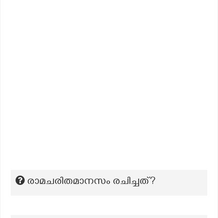
രാമചരിതമാനസം രചിച്ചത്?