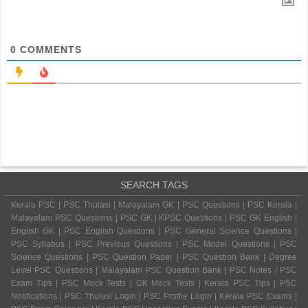
0
COMMENTS
SEARCH TAGS
Kerala PSC | PSC Thulasi | Malayalam GK | PSC Questions | PSC Kerala |
Malayalam PSC Questions | PSC GK | KPSC Questions | PSC GK English |
English GK | PSC English Questions | PSC General Science Questions |
PSC Syllabus | PSC Previous Questions | PSC Model Questions | PSC
Science Questions | PSC Question Paper | PSC Question Bank | Degree
Level PSC Questions | Malayalam PSC Question Bank | PSC Notes | PSC
Exam Tips | PSC Mock Tests | GK Mock Tests | Kerala PSC Tips | PSC
Notifications | PSC Thulasi Login | PSC Profile Login | Kerala PSC Exams |