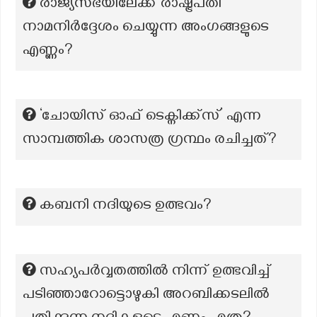
രാജ്യസഭയിലേക്ക് രാഷ്ട്രപതി
നാമനിർദ്ദേശം ചെയ്യുന്ന അംഗങ്ങളുടെ
എണ്ണം?
‘ചോയിസ് ഓഫ് ടെക്നിക്ക്സ്’ എന്ന
സാമ്പത്തിക ശാസത്ര ഗ്രന്ഥം രചിച്ചത്?
കബനി നദിയുടെ ഉത്ഭവം?
സഹ്യപർവ്വതത്തിൽ നിന്ന് ഉത്ഭവിച്ച്
പടിഞ്ഞാറോട്ടൊഴുകി അറബിക്കടലിൽ