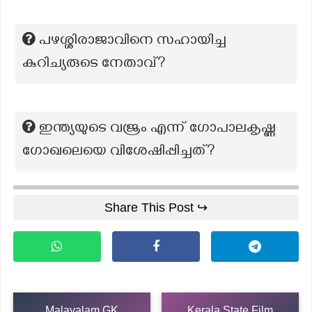
പഴശ്ശിരാജാവിനെ സഹായിച്ച
കുറിച്യരുടെ നേതാവ്?
ഇന്ത്യയുടെ വജ്രം എന്ന് ഗോപാലകൃഷ്ണ
ഗോഖലെയെ വിശേഷിപ്പിച്ചത്?
Share This Post ↪
Malayalam GK
Kerala State Film