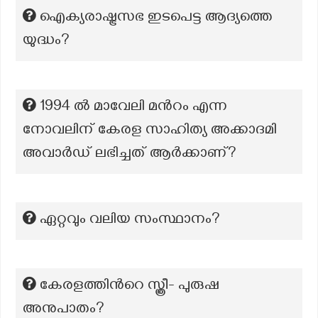
ഐക്യരാഷ്ട്രസഭ ഇടപെട്ട ആദ്യത്തെ
യുദ്ധം?
1994 ൽ മാവേലി മൻറം എന്ന
നോവലിന് കേരള സാഹിത്യ അക്കാദമി
അവാർഡ് ലഭിച്ചത് ആർക്കാണ്?
ഏറ്റവും വലിയ സംസ്ഥാനം?
കേരളത്തിന്‍റെ സ്ത്രീ- പുരുഷ
അനുപാതം?