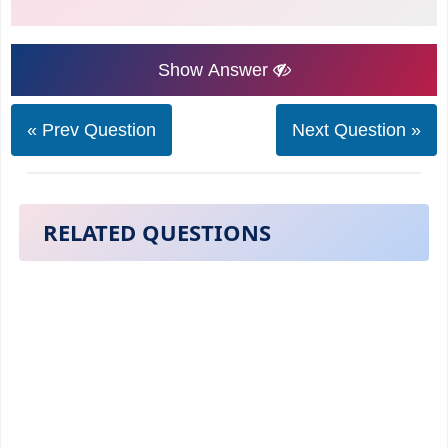
Show Answer
« Prev Question
Next Question »
RELATED QUESTIONS