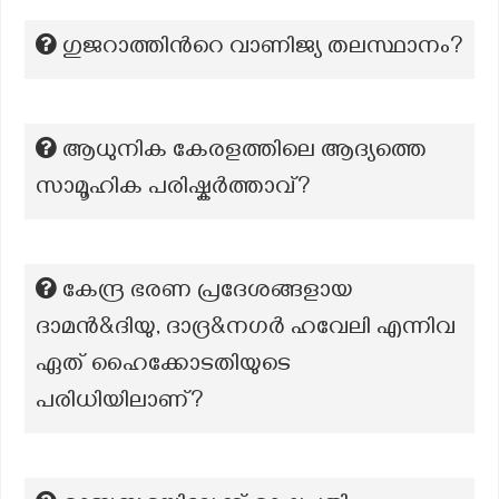
ഗുജറാത്തിന്‍റെ വാണിജ്യ തലസ്ഥാനം?
ആധുനിക കേരളത്തിലെ ആദ്യത്തെ
സാമൂഹിക പരിഷ്കർത്താവ്?
കേന്ദ്ര ഭരണ പ്രദേശങ്ങളായ
ദാമൻ&ദിയു, ദാദ്ര&നഗർ ഹവേലി എന്നിവ
ഏത് ഹൈക്കോടതിയുടെ
പരിധിയിലാണ്?