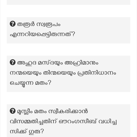
തരൂർ സ്വരൂപം
എന്നറിയപ്പെട്ടിരുന്നത്?
അഹുദ മസ്‌ദയും അഹ്രിമാനും
നന്മയെയും തിന്മയെയും പ്രതിനിധാനം
ചെയ്യുന്ന മതം?
മുസ്ലീം മതം സ്വീകരിക്കാൻ
വിസമ്മതിച്ചതിന് ഔറംഗസീബ് വധിച്ച
സിക്ക് ഗുരു?