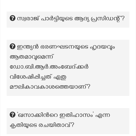
സ്വരാജ് പാർട്ടിയുടെ ആദ്യ പ്രസിഡന്റ്?
ഇന്ത്യൻ ഭരണഘടനയുടെ ഹൃദയവും
ആതമാവുമെന്ന്
ഡോ.ബി.ആർ.അംബേദ്ക്കർ
വിശേഷിപ്പിച്ചത് ഏതു
മൗലികാവകാശത്തെയാണ്?
‘ഖസാക്കിന്‍റെ ഇതിഹാസം’ എന്ന
കൃതിയുടെ രചയിതാവ്?