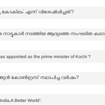
കോകിലം’ എന്ന് വിശേഷിപ്പിച്ചത്?
ിരെ നാട്ടുകാർ നടത്തിയ ആദ്യത്തെ സംഘടിത കല
 appointed as the prime minister of Kochi ?
ന്ത്യൻ കോൺഗ്രസ് സ്ഥാപിച്ച വർഷം?
India,A Better World':