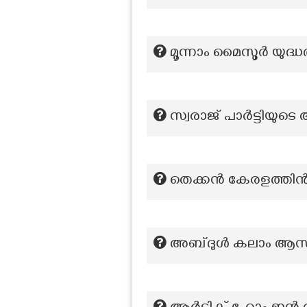
മൂന്നാം മൈസൂർ യുദ്
സ്വരാജ് പാർട്ടിയുടെ 
തെക്കൻ കേരളത്തിന്‍റ
അബ്ദുൾ കലാം ആസാ