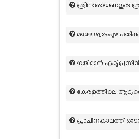
ശ്രീനാരായണഗുരു ശ്രീല
മഞ്ചേശ്വരംപുഴ പതിക്ക
ഗതിമാൻ എക്സ്പ്രസിന
കേരളത്തിലെ ആദ്യത്ത
പ്രാചീനകാലത്ത് ഓടന