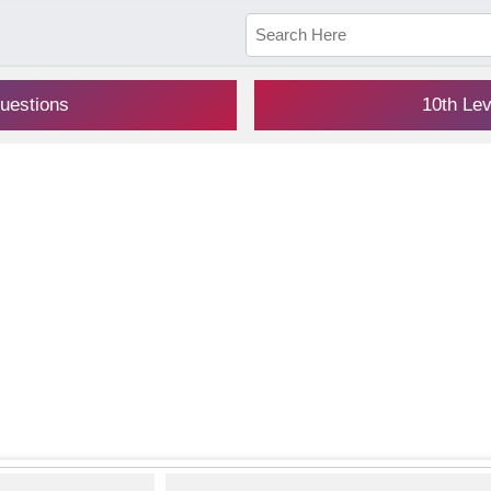
uestions
10th Le