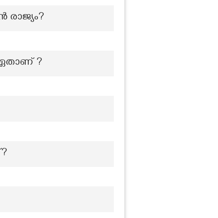
ൻ രാജ്യം?
 ഏതാണ് ?
്?