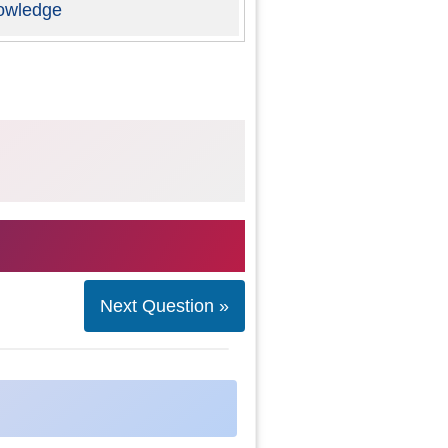
owledge
Next Question »