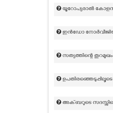
യൂറോപ്യരാൽ കോളനിവ
ഇൻഡോ നോർവീജിയൻ ഫി
സത്യത്തിന്റെ തുറമുഖ
ഉപതിരഞ്ഞെടുപ്പിലൂ
അക്ബറുടെ സദസ്സി