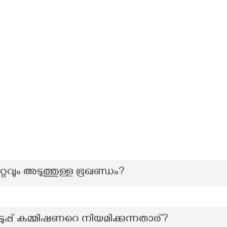
്റവും അടുത്തുള്ള ഭൂഖണ്ഡം?
്പ് കമ്മിഷണറെ നിയമിക്കുന്നതാര്?