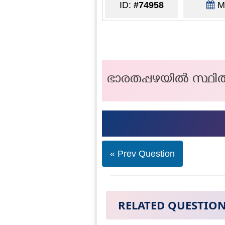
ID:
#74958
Ma
ഭാരതപ്പഴയിൽ സ്ഥിതി
« Prev Question
RELATED QUESTIO