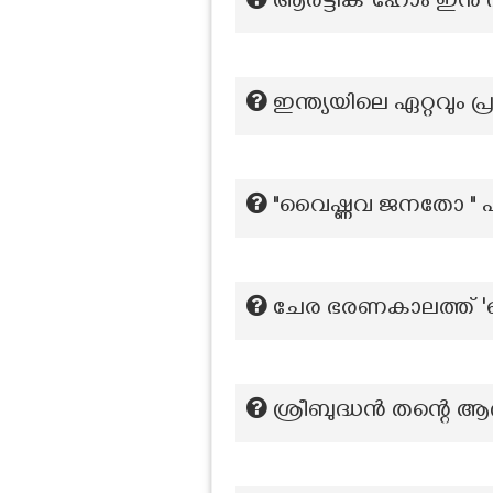
ആർട്ടിക് ഹോം ഇൻ ദ
ഇന്ത്യയിലെ ഏറ്റവും പ
"വൈഷ്ണവ ജനതോ " പ
ചേര ഭരണകാലത്ത് 'പൊല
ശ്രീബുദ്ധൻ തന്റെ ആ