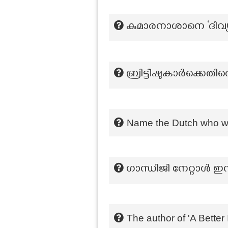
കുമാരനാശാനെ ‘ദിവ്യ 
ബ്രിട്ടീഷുകാർക്കെത
Name the Dutch who was
ഗാന്ധിജി നേറ്റാൾ ഇ
The author of 'A Better 