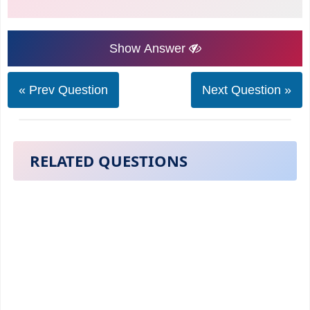
Show Answer
« Prev Question
Next Question »
RELATED QUESTIONS