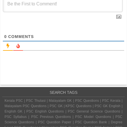
0
COMMENTS
SEARCH TAGS
Kerala PSC | PSC Thulasi | Malayalam GK | PSC Questions | PSC Kerala |
Malayalam PSC Questions | PSC GK | KPSC Questions | PSC GK English |
English GK | PSC English Questions | PSC General Science Questions |
PSC Syllabus | PSC Previous Questions | PSC Model Questions | PSC
Science Questions | PSC Question Paper | PSC Question Bank | Degree