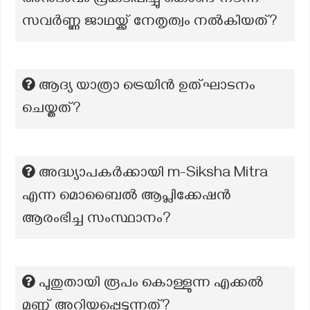
അനുഭാവം പ്രകടിപ്പിച്ചു കൊണ്ട് നടന്ന
സവർണ്ണ ജാഥയ്ക്ക് നേതൃത്വം നൽകിയത്?
ആദ്യ യാത്രാ ട്രെയിൻ ഉത്ഘാടനം
ചെയ്തത്?
അദ്ധ്യാപകർക്കായി m-Siksha Mitra
എന്ന മൊബൈൽ ആപ്ലിക്കേഷൻ
ആരംഭിച്ച സംസ്ഥാനം?
പുതുതായി രൂപം കൊള്ളുന്ന എക്കല്‍
മണ്ണ് അറിയപ്പെടുന്നത്?