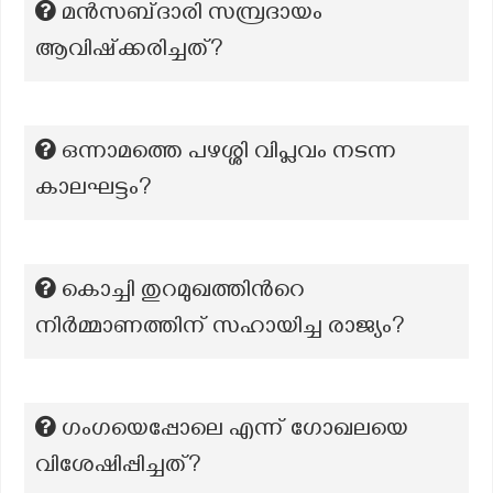
മൻസബ്‌ദാരി സമ്പ്രദായം
ആവിഷ്ക്കരിച്ചത്?
ഒന്നാമത്തെ പഴശ്ശി വിപ്ലവം നടന്ന
കാലഘട്ടം?
കൊച്ചി തുറമുഖത്തിന്‍റെ
നിര്‍മ്മാണത്തിന് സഹായിച്ച രാജ്യം?
ഗംഗയെപ്പോലെ എന്ന് ഗോഖലയെ
വിശേഷിപ്പിച്ചത്?