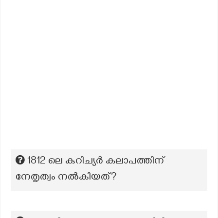
1812 ലെ കുറിച്യർ കലാപത്തിന്
നേതൃത്വം നൽകിയത്?