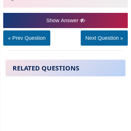
Show Answer
« Prev Question
Next Question »
RELATED QUESTIONS