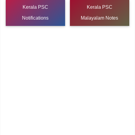
Kerala PSC
Kerala PSC
Notifications
Malayalam Notes