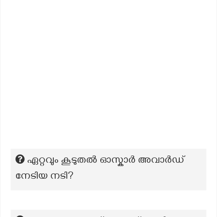
ഏറ്റവും കൂടുതൽ ഓസ്കാർ അവാർഡ്
നേടിയ നടി?