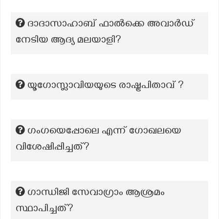
ദാദാസാഹാബ് ഫാൽക്കെ അവാർഡ്
നേടിയ ആദ്യ മലയാളി?
യൂഗോസ്ലാവിയയുടെ രാഷ്ട്രപിതാവ് ?
ഗംഗയെപ്പോലെ എന്ന് ഗോഖലയെ
വിശേഷിപ്പിച്ചത്?
ഗാന്ധിജി സേവാഗ്രാം ആശ്രമം
സ്ഥാപിച്ചത്?