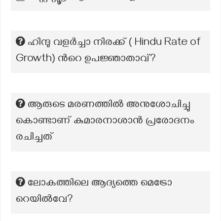
ഹിന്ദു വളർച്ചാ നിരക്ക് ( Hindu Rate of
Growth) ന്‍റെ ഉപജ്ഞാതാവ്?
ആരുടെ മരണത്തിൽ അനുശോചിച്ചു
കൊണ്ടാണ് കുമാരനാശാൻ പ്രരോദനം
രചിച്ചത്
ലോകത്തിലെ ആദ്യത്തെ മെട്രോ
റെയിൽവേ?