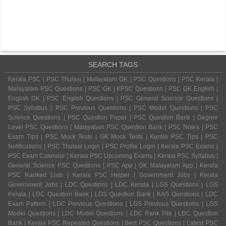
SEARCH TAGS
Kerala PSC | PSC Thulasi | Malayalam GK | PSC Questions | PSC Kerala |
Malayalam PSC Questions | PSC GK | KPSC Questions | PSC GK English |
English GK | PSC English Questions | PSC General Science Questions |
PSC Syllabus | PSC Previous Questions | PSC Model Questions | PSC
Science Questions | PSC Question Paper | PSC Question Bank | Degree
Level PSC Questions | Malayalam PSC Question Bank | PSC Notes | PSC
Exam Tips | PSC Mock Tests | GK Mock Tests | Kerala PSC Tips | PSC
Notifications | PSC Thulasi Login | PSC Profile Login | Kerala PSC Exams |
PSC Exam Calendar | Kerala PSC Upcoming Exams | Kerala PSC Syllabus |
General Science PSC Questions | PSC App | GK Malayalam App | Kerala
PSC Ranked Lists | Kerala PSC Helper | Government Jobs | Kerala
Government Jobs | LDC Questions | LDC Kerala | LGS Questions | LGS
Kerala | LDC Question Bank | LGS Question Bank | KAS Questions | LDC
Exam Pattern | LDC Previous Questions | LGS Previous Questions | LGS
Model Questions | LDC Model Questions | LDC Rank File | LDC Question
Bank | Kerala PSC Repeated Questions | Best PSC Questions | Latest PSC