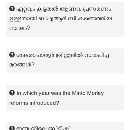
ഏറ്റവും കൂടുതൽ ആണവ പ്രസരണം
ഉള്ളതായി ബിഎആർ സി കണ്ടെത്തിയ
സ്ഥലം?
ശങ്കരാചാര്യർ ത്രിശൂരിൽ സ്ഥാപിച്ച
മഠങ്ങൾ?
In which year was the Minto Morley
reforms introduced?
ഇന്ത്യയിലെ ബ്രിട്ടീഷ്