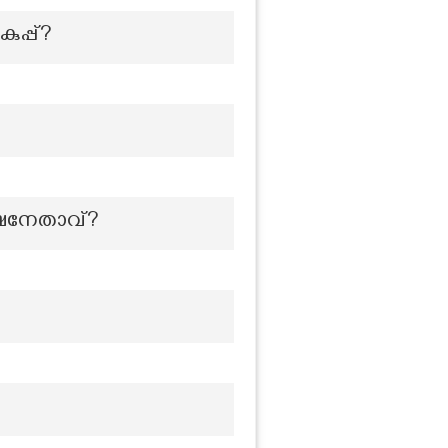
പ്പ്?
ക്ഷനേതാവ്?