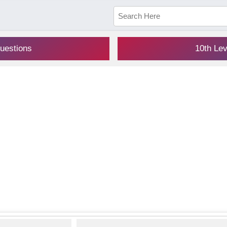
uestions
10th Le