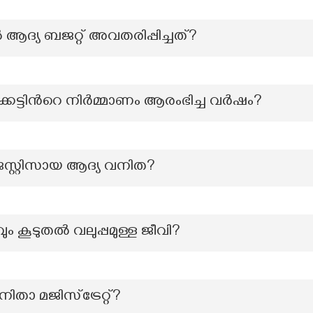
യ ബജറ്റ് അവതരിപ്പിച്ചത്?
കെട്ടിന്‍റെ നിർമ്മാണം ആരംഭിച്ച വർഷം?
്റ്റിസായ ആദ്യ വനിത?
 കൂടുതൽ വലുപ്പമുള്ള ജീവി?
ാ മജിസ്‌ട്രേറ്റ്?