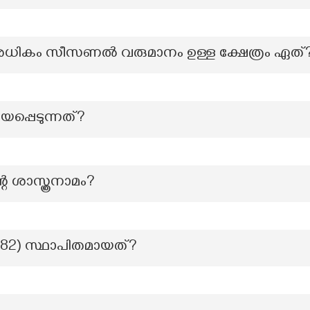
ം അധികം സീസണൽ വരുമാനം ഉള്ള ക്ഷേത്രം ഏത്
യപ്പെടുന്നത്?
െ ശാസ്ത്രനാമം?
1982) സ്ഥാപിതമായത്?