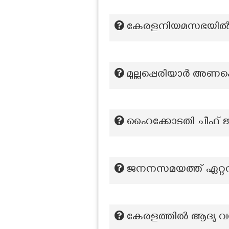
കേരളനിയമസഭയിൽ ആദ്
മുല്ലപ്പെരിയാർ അണക്
ഹൈക്കോടതി ചീഫ് ജസ
ജനനസമയത്ത് ഏറ്റവും
കേരളത്തിൽ ആദ്യ വനിത