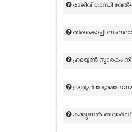
രാജീവ് ഗാന്ധി ഖേ
തിരുകൊച്ചി സംസ്ഥ
ഹുമയൂൺ സ്മാരകം നിർമ
ഇന്ത്യൻ വ്യോമസേന
കമ്മ്യൂണൽ അവാർഡ് പ്രഖ