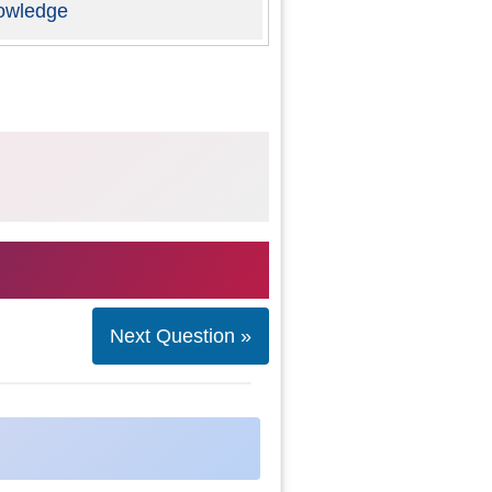
owledge
Next Question »