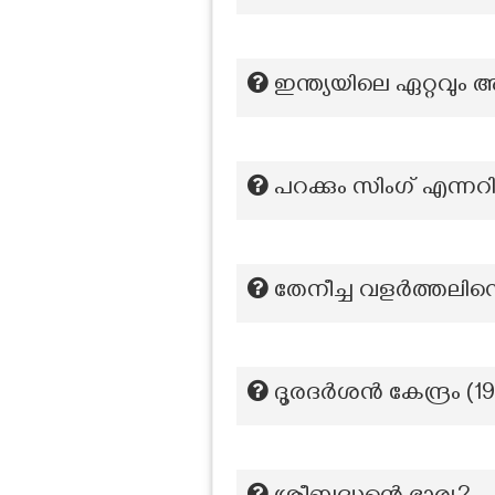
ഇന്ത്യയിലെ ഏറ്റവു
പറക്കും സിംഗ് എന്നറി
തേനീച്ച വളർത്തലിന്റ
ദൂരദർശൻ കേന്ദ്രം (