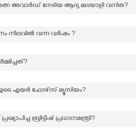
ൽരത്ന അവാർഡ് നേടിയ ആദ്യ മലയാളി വനിത?
ാനം നിലവിൽ വന്ന വർഷം ?
്മിച്ചത്?
യുടെ എയർ ഫോഴ്സ് മ്യൂസിയം?
്യാപിച്ച ബ്രിട്ടീഷ് പ്രധാനമന്ത്രി?