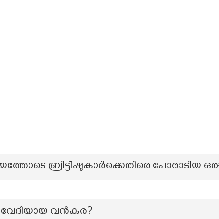
ത്തോടെ ബ്രിട്ടീഷുകാർക്കെതിരെ പോരാടിയ ഒരു ഇ
് വേദിയായ വൻകര?