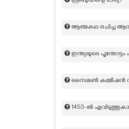
ശ്രീബുദ്ധന്റെ ഭാര്യ?
ആത്മകഥ രചിച്ച ആദ്
ഇന്ത്യയുടെ പൂന്തോട്ടം
സൈമൺ കമ്മീഷൻ റിപ്
1453-ൽ എവിടുത്തുകാര