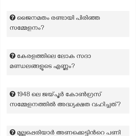
ജൈനമതം രണ്ടായി പിരിഞ്ഞ
സമ്മേളനം?
കേരളത്തിലെ ലോക സദാ
മണ്ഡലങ്ങളുടെ എണ്ണം?
1948 ലെ ജയ്പൂർ കോൺഗ്രസ്
സമ്മേളനത്തിൽ അദ്ധ്യക്ഷത വഹിച്ചത്?
മുല്ലപ്പെരിയാര്‍ അണക്കെട്ടിന്‍റെ പണി