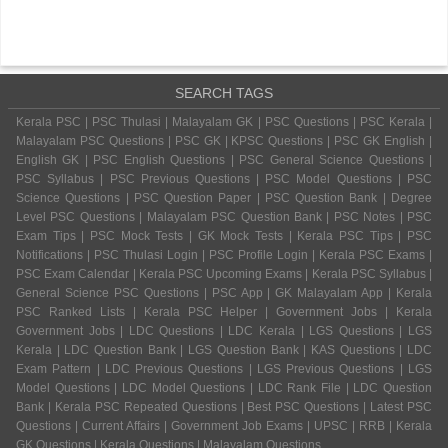
SEARCH TAGS
Kerala PSC | PSC Thulasi | Malayalam GK | PSC Questions | PSC Kerala |
Malayalam PSC Questions | PSC GK | KPSC Questions | PSC GK English |
English GK | PSC English Questions | PSC General Science Questions |
PSC Syllabus | PSC Previous Questions | PSC Model Questions | PSC
Science Questions | PSC Question Paper | PSC Question Bank | Degree
Level PSC Questions | Malayalam PSC Question Bank | PSC Notes | PSC
Exam Tips | PSC Mock Tests | GK Mock Tests | Kerala PSC Tips | PSC
Notifications | PSC Thulasi Login | PSC Profile Login | Kerala PSC Exams |
PSC Exam Calendar | Kerala PSC Upcoming Exams | Kerala PSC Syllabus |
General Science PSC Questions | PSC App | GK Malayalam App | Kerala
PSC Ranked Lists | Kerala PSC Helper | Government Jobs | Kerala
Government Jobs | LDC Questions | LDC Kerala | LGS Questions | LGS
Kerala | LDC Question Bank | LGS Question Bank | KAS Questions | LDC
Exam Pattern | LDC Previous Questions | LGS Previous Questions | LGS
Model Questions | LDC Model Questions | LDC Rank File | LDC Question
Bank | Kerala PSC Repeated Questions | Best PSC Questions | Latest PSC
Questions | Current Affairs | Government Job Exams | UPSC | RRB | Kerala
GK Questions | Kerala Questions | Malayalam Questions