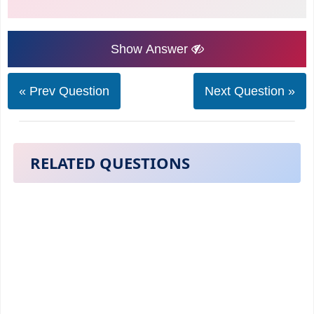
Show Answer
« Prev Question
Next Question »
RELATED QUESTIONS