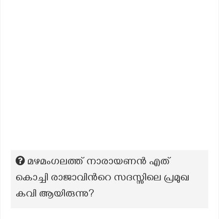
മഴമംഗലത്ത് നാരായണൻ എത്
കൊച്ചി രാജാവിന്‍റെ സദസ്സിലെ പ്രമുഖ
കവി ആയിരുന്നു?